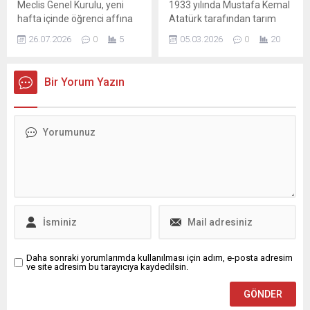
Meclis Genel Kurulu, yeni
1933 yılında Mustafa Kemal
olarak...
hafta içinde öğrenci affına
Atatürk tarafından tarım
ilişkin düzenlemeleri
arazilerini sulamak için
26.07.2026
0
5
05.03.2026
0
20
görüşecek. Teklif, 2022
Bursa'nın Kestel ilçesine
öncesinde çıkarılan aflardan
yaptırılan Gölbaşı Barajı'nın
yararlanmayan öğrencilere
yüzde 90'ı, geçen yaz
Bir Yorum Yazın
yeni başvuru hakkı getiriyor
kurumuştu. KURAKLIK SON
ve farklı durumdaki
BULDU Uludağ ve Katır
öğrencilere süreli kolaylıklar
dağlarından akan sularla
sağlıyor. Başvuru sürecine
beslenen, Gürsu, Kestel ...
dair hükümlere göre, ilişiği
kesilen öğrenciler dört ay
içinde kayıtlı oldukları
üniversiteye başvurabilecek.
Askerde bulunan öğrenciler
için ise görevinin...
Daha sonraki yorumlarımda kullanılması için adım, e-posta adresim
ve site adresim bu tarayıcıya kaydedilsin.