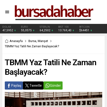
DOLAR
EURO
STERLİN
BIST 100
BITCOIN
47,5952
55,0575
64,2502
13.769,40
$64451
Anasayfa
Bursa
,
Manşet
TBMM Yaz Tatili Ne Zaman Başlayacak?
TBMM Yaz Tatili Ne Zaman
Başlayacak?
Paylaş
Tweetle
Gönder