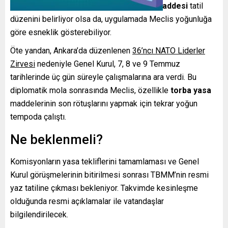
maddesi
ve
TBMM İçtüzüğü’nün 5’inci maddesi
tatil
düzenini belirliyor olsa da, uygulamada Meclis yoğunluğa
göre esneklik gösterebiliyor.
Öte yandan, Ankara’da düzenlenen
36’ncı NATO Liderler
Zirvesi
nedeniyle Genel Kurul, 7, 8 ve 9 Temmuz
tarihlerinde üç gün süreyle çalışmalarına ara verdi. Bu
diplomatik mola sonrasında Meclis, özellikle
torba yasa
maddelerinin son rötuşlarını yapmak için tekrar yoğun
tempoda çalıştı.
Ne beklenmeli?
Komisyonların yasa tekliflerini tamamlaması ve Genel
Kurul görüşmelerinin bitirilmesi sonrası TBMM’nin resmi
yaz tatiline çıkması bekleniyor. Takvimde kesinleşme
olduğunda resmi açıklamalar ile vatandaşlar
bilgilendirilecek.