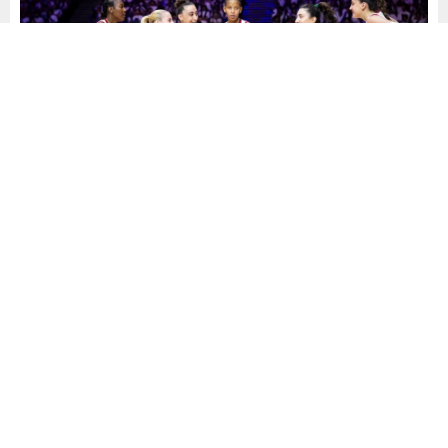
Yayınlama: 09.07.2026
A
A
+
-
0
Milli Kadın Voleybol Takımı, VNL üçüncü haftasında yarın
güçlü rakibi ABD ile kozlarını paylaşacak. Turnuvada
oynadığı 9 maç sonunda 7 galibiyet ve 18 puanla dördüncü
sırada yer alan Türkiye, bu karşılaşmaya moralli
hazırlanıyor.