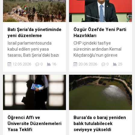
programına ilk kez Japon
düzenlenmesi bekleniyor.
birlikleri katılarak, tatbikata
Yayıncı kuruluş,
farklı bir boyut kattı.
organizasyonu canlı olarak
Etkinliğe Filipinler
ekrana getirecek. Çekimin
ordusundan 200’ü aşkın
tamamlanmasının ardından
Batı Şeria’da yönetiminde
Özgür Özel’de Yeni Parti
asker ve Japon
kulüplerin sezon başlangıcı
yeni düzenleme
Hazırlıkları
kuvvetlerinden 40 personel
da netleşecek; geçen sezon
İsrail parlamentosunda
CHP içindeki tasfiye
iştirak etti....
olduğu gibi yeni sezonun
kabul edilen yeni yasa
sürecinin ardından Kemal
Ağustos ayının...
tasarısı, Batı Şeria’daki bazı
Kılıçdaroğlu’nun göreve
tarihi ve arkeolojik alanların
dönmesi, partide yeni
12.05.2026
0
16
20.06.2026
0
25
yönetim yetkisini İsrail
dengeleri gündeme getirdi.
kurumlarına devretmeyi
Bu süreçte Özgür Özel’in ve
öngörüyor. Düzenleme,
yakın çevresinin izleyeceği
bölgedeki mülkiyet ve
yol, hem parti içi hem de
kullanım haklarına ilişkin
saha dinamikleri açısından
önemli değişikliklere kapı
belirleyici olacak. Özel
aralayarak bölgedeki hassas
kanadının, Yargıtay kararını
dengelerde etkili olabilecek
beklerken aynı zamanda
bir adım olarak
alternatif siyasi yapılanma
Öğrenci Affı ve
Bursa’da o baraj yeniden
değerlendiriliyor. Filistin
üzerinde çalıştığı bildiriliyor.
Üniversite Düzenlemeleri
balık tutulabilecek
tarafı tasarıyı toprakların fiili
Hazırlıklar; yeni bir parti...
Yasa Teklifi
seviyeye yükseldi
ilhakına yönelik bir hamle