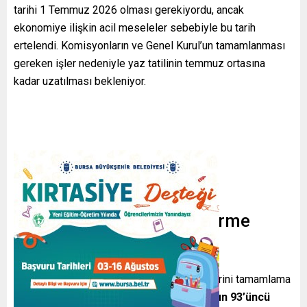
tarihi 1 Temmuz 2026 olması gerekiyordu, ancak
ekonomiye ilişkin acil meseleler sebebiyle bu tarih
ertelendi. Komisyonların ve Genel Kurul’un tamamlanması
gereken işler nedeniyle yaz tatilinin temmuz ortasına
kadar uzatılması bekleniyor.
Çalışma takvimi ve ara verme
nedenleri
TBMM, gündemindeki önemli kanun tekliflerini tamamlama
hedefiyle mesaisini sürdürüyor.
Anayasa’nın 93’üncü