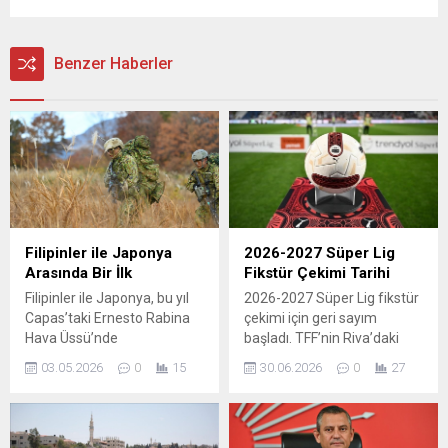
Benzer Haberler
Filipinler ile Japonya
2026-2027 Süper Lig
Arasında Bir İlk
Fikstür Çekimi Tarihi
Filipinler ile Japonya, bu yıl
2026-2027 Süper Lig fikstür
Capas’taki Ernesto Rabina
çekimi için geri sayım
Hava Üssü’nde
başladı. TFF’nin Riva’daki
gerçekleştirilen Salaknib
Hasan Doğan Milli Takımlar
03.05.2026
0
15
30.06.2026
0
27
tatbikatında birlikte sahada
Kamp ve Eğitim
çalıştı. Geleneksel olarak
Tesisleri’nde yapılacak
Filipinler ile ABD arasında
çekimin Temmuz ayının
düzenlenen bu yıllık eğitim
ikinci haftasında