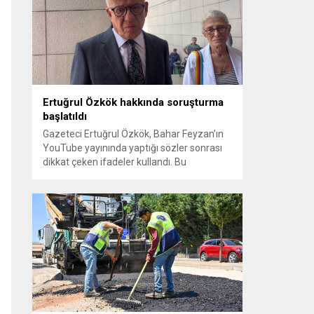
sayılması ve meclis içindeki yönlendirmeler
kamuoyunda tepkilere yol açtı. Seçim
sürecinde yaşanan gelişmeler, parti
grupları arasındaki gerilimi artırdı. CHP’nin...
Ertuğrul Özkök hakkında soruşturma
başlatıldı
Gazeteci Ertuğrul Özkök, Bahar Feyzan’ın
YouTube yayınında yaptığı sözler sonrası
dikkat çeken ifadeler kullandı. Bu
açıklamalar üzerine İstanbul Cumhuriyet
Başsavcılığı tarafından Özkök hakkında
‘Cumhurbaşkanına hakaret’ suçundan
re’sen soruşturma başlatıldı. Özkök,
hakkındaki soruşturma kapsamında
Çağlayan’daki İstanbul Adalet Sarayı’na
giderek savcılığa ifade verdi. İfadesinin
ardından adliyeden ayrıldığı bildirildi.
Programdaki sözleri ve savunması...