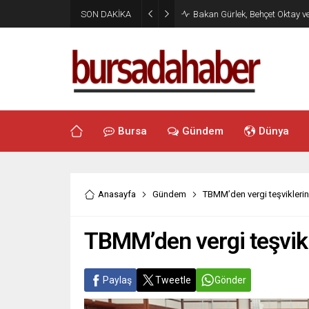
SON DAKİKA
Bakan Gürlek, Behçet Oktay v
Bursa
Gündem
Dünya
Anasayfa
Gündem
TBMM’den vergi teşvikler
TBMM’den vergi teşvik
Paylaş
Tweetle
Gönder