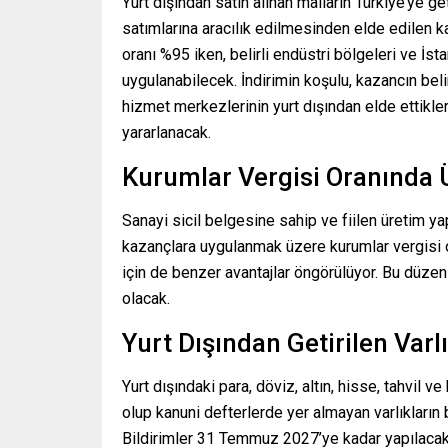
Yurt dışından satın alınan malların Türkiye’ye g
satımlarına aracılık edilmesinden elde edilen kaz
oranı %95 iken, belirli endüstri bölgeleri ve 
uygulanabilecek. İndirimin koşulu, kazancın belir
hizmet merkezlerinin yurt dışından elde ettikle
yararlanacak.
Kurumlar Vergisi Oranında 
Sanayi sicil belgesine sahip ve fiilen üretim ya
kazançlara uygulanmak üzere kurumlar vergisi o
için de benzer avantajlar öngörülüyor. Bu düze
olacak.
Yurt Dışından Getirilen Varl
Yurt dışındaki para, döviz, altın, hisse, tahvil 
olup kanuni defterlerde yer almayan varlıkların 
Bildirimler 31 Temmuz 2027’ye kadar yapılacak; b