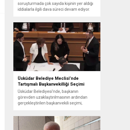
soruşturmada çok sayıda kişinin yer aldığı
iddialarla ilgili dava süreci devam ediyor.
Mahkeme, savcının görüşünü aldıktan
sonra sanıkların tutukluluk hallerini ayrı ayrı
değerlendirdi. İnceleme sonucunda,
aralarında Ekrem İmamoğlu’nun da
bulunduğu 53 tutuklu hakkında tutukluluk
hallerinin sürdürülmesine karar verildi.
İddialar ve değerlendirilen talepler
Soruşturma kapsamında sanıklara
yöneltilen...
Üsküdar Belediye Meclisi’nde
Tartışmalı Başkanvekilliği Seçimi
Üsküdar Belediyesi’nde, başkanın
görevden uzaklaştırılmasının ardından
gerçekleştirilen başkanvekili seçimi,
tartışmalı ve hukuki itirazlara konu olacak
uygulamalarla gündeme geldi. Yapılan
oylamada usul ve gizlilikle ilgili ciddi iddialar
ortaya atıldı; bazı oyların geçersiz