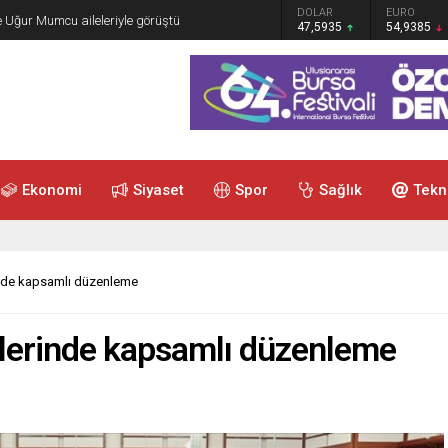
GRAM ALTIN
DOLAR
EURO
e Uğur Mumcu aileleriyle görüştü
6.465,12
47,5935
54,9385
Ekonomi
Siyaset
Spor
Sağlık
Tekn
inde kapsamlı düzenleme
lerinde kapsamlı düzenleme