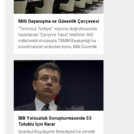
Milli Dayanışma ve Güvenlik Çerçevesi
“Terörsüz Türkiye” vizyonu doğrultusunda
hazırlanan “Çerçeve Yasa” teklifinin 360
milletvekili imzasıyla TBMM Başkanlığı’na
sunulmasının ardından konu, Milli Güvenlik
Kurulu (MGK) toplantısında ele alınmıştır.
Toplantı sonrası yayımlanan sekiz
maddelik bildiri, ülke güvenliği ve bölgesel
gelişmelere dair değerlendirmeleri
içermektedir. Yaklaşık 2 saat 15 dakika
süren oturumun sonuç metninde; terörle
mücadele, bölgesel istikrar,...
İBB Yolsuzluk Soruşturmasında 53
Tutuklu İçin Karar
İstanbul Büyükşehir Belediyesi’ne yönelik