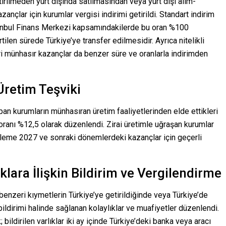
etirilmeden yurt dışında satılmasından veya yurt dışı alım-
ançlar için kurumlar vergisi indirimi getirildi. Standart indirim
İstanbul Finans Merkezi kapsamındakilerde bu oran %100
tilen sürede Türkiye’ye transfer edilmesidir. Ayrıca nitelikli
ri münhasır kazançlar da benzer süre ve oranlarla indirimden
Üretim Teşviki
pan kurumların münhasıran üretim faaliyetlerinden elde ettikleri
ranı %12,5 olarak düzenlendi. Zirai üretimle uğraşan kurumlar
nleme 2027 ve sonraki dönemlerdeki kazançlar için geçerli
ıklara İlişkin Bildirim ve Vergilendirme
ve benzeri kıymetlerin Türkiye’ye getirildiğinde veya Türkiye’de
bildirimi halinde sağlanan kolaylıklar ve muafiyetler düzenlendi.
ildirilen varlıklar iki ay içinde Türkiye’deki banka veya aracı