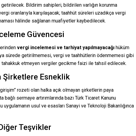
etirilecek. Bildirim sahipleri, bildirilen varlığın korunma
gi oranlarıyla karşılaşacak; taahhüt süreleri uzadıkça vergi
lmaması hâlinde sağlanan muafiyetler kaybedilecek.
nceleme Güvencesi
 üzerinden
vergi incelemesi ve tarhiyat yapılmayacağı
hüküm
k veya sürede getirilmemesi, vergi ve taahhütlerin ödenmemesi gibi
 tahakkuk etmeyen vergiler gecikme faizi ile tahsil edilecek.
 Şirketlere Esneklik
girişim” rozeti olan halka açık olmayan şirketlerin paya
ta bağlı sermaye artırımlarında bazı Türk Ticaret Kanunu
u uygulamanın usul ve esasları Sanayi ve Teknoloji Bakanlığınca
Diğer Teşvikler