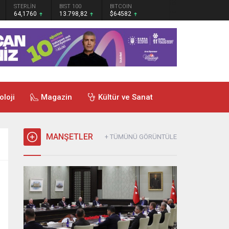
STERLİN
BIST 100
BITCOIN
64,1760
13.798,82
$64582
oloji
Magazin
Kültür ve Sanat
MANŞETLER
+ TÜMÜNÜ GÖRÜNTÜLE