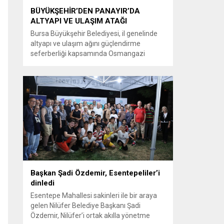
BÜYÜKŞEHİR’DEN PANAYIR’DA
ALTYAPI VE ULAŞIM ATAĞI
Bursa Büyükşehir Belediyesi, il genelinde
altyapı ve ulaşım ağını güçlendirme
seferberliği kapsamında Osmangazi
ilçesine bağlı Panayır Mahallesi 3’üncü
Pınar Caddesi’nde çalışmalara hız verdi.
Büyükşehir Belediyesi, BUSKİ Genel
Müdürlüğü ve Ulaşım Dairesi Başkanlığı
koordinasyonuyla Osmangazi ilçesine bağlı
Panayır Mahallesi 3’üncü Pınar
Caddesi’nde altyapı ve üstyapıyı yenileme
çalışmalarında sona yaklaştı. Bölgenin en...
Başkan Şadi Özdemir, Esentepeliler’i
dinledi
Esentepe Mahallesi sakinleri ile bir araya
gelen Nilüfer Belediye Başkanı Şadi
Özdemir, Nilüfer’i ortak akılla yönetme