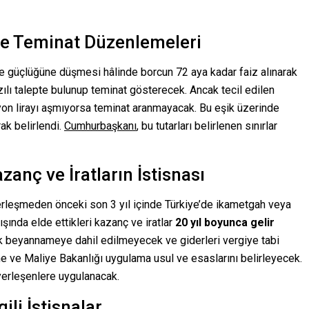
ve Teminat Düzenlemeleri
e güçlüğüne düşmesi hâlinde borcun 72 aya kadar faiz alınarak
ılı talepte bulunup teminat gösterecek. Ancak tecil edilen
milyon lirayı aşmıyorsa teminat aranmayacak. Bu eşik üzerinde
rak belirlendi.
Cumhurbaşkanı
, bu tutarları belirlenen sınırlar
zanç ve İratların İstisnası
yerleşmeden önceki son 3 yıl içinde Türkiye’de ikametgah veya
ışında elde ettikleri kazanç ve iratlar
20 yıl boyunca gelir
lık beyannameye dahil edilmeyecek ve giderleri vergiye tabi
e ve Maliye Bakanlığı uygulama usul ve esaslarını belirleyecek.
yerleşenlere uygulanacak.
gili İstisnalar