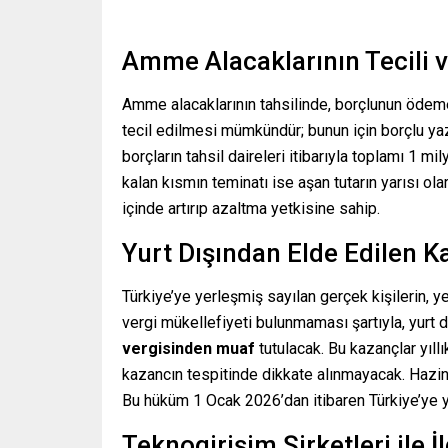
Amme Alacaklarının Tecili 
Amme alacaklarının tahsilinde, borçlunun ödem
tecil edilmesi mümkündür; bunun için borçlu yaz
borçların tahsil daireleri itibarıyla toplamı 1 
kalan kısmın teminatı ise aşan tutarın yarısı ola
içinde artırıp azaltma yetkisine sahip.
Yurt Dışından Elde Edilen Ka
Türkiye’ye yerleşmiş sayılan gerçek kişilerin, 
vergi mükellefiyeti bulunmaması şartıyla, yurt d
vergisinden muaf
tutulacak. Bu kazançlar yıl
kazancın tespitinde dikkate alınmayacak. Hazin
Bu hüküm 1 Ocak 2026’dan itibaren Türkiye’ye 
Teknogirişim Şirketleri ile İl