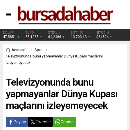
DOLAR
EURO
STERLİN
BIST 100
BITCOIN
47,5851
55,1265
64,2466
13.703,13
$64594
Anasayfa
Spor
Televizyonunda bunu yapmayanlar Dünya Kupası maçlarını
izleyemeyecek
Televizyonunda bunu
yapmayanlar Dünya Kupası
maçlarını izleyemeyecek
Paylaş
Tweetle
Gönder