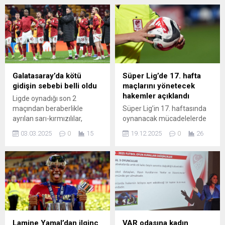
görüşerek resmi bir teklif
açıkladı.
iletti; şimdi yanıt bekleniyor.
Icardi’nin takım içindeki rolü
ve kulübe yaptığı katkılar,
transfer sürecini
belirleyecek ana etkenler
arasında. Başkan Dursun
Özbek, HT Spor’a yaptığı
Galatasaray’da kötü
Süper Lig’de 17. hafta
açıklamada Icardi’yi “çok
gidişin sebebi belli oldu
maçlarını yönetecek
önemli bir futbolcu” olarak
hakemler açıklandı
Ligde oynadığı son 2
niteledi ve sarı-kırmızılı...
maçından beraberlikle
Süper Lig’in 17. haftasında
ayrılan sarı-kırmızılılar,
oynanacak mücadelelerde
Avrupa'daki başarısızlığın
düdük çalacak hakemler
03.03.2025
0
15
19.12.2025
0
26
oluşturduğu kara bulutları
belli oldu.
dağıtamadı. Galatasaray,
Süper Lig'in 26'ncı
haftasında Kasımpaşa ile
oynadığı mücadelede iki
defa öne geçmesine
rağmen sahada ...
Lamine Yamal’dan ilginç
VAR odasına kadın