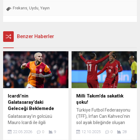
Frekans
Uydu
Yayın
,
,
Benzer Haberler
Icardi’nin
Milli Takım’da sakatlık
Galatasaray’daki
şoku!
Geleceği Beklemede
Türkiye Futbol Federasyonu
Galatasaray’ın golcüsü
(TFF), İrfan Can Kahveci'nin
Mauro Icardi ile ilgili
sol ayak bileğinde oluşan
belirsizlik sürüyor. Yönetim,
sakatlık nedeniyle aday
22.05.2026
0
9
12.10.2025
0
28
oyuncu ve menajeriyle
kadrodan çıkarıldığını