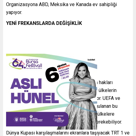
Organizasyona ABD, Meksika ve Kanada ev sahipliği
yapıyor.
YENİ FREKANSLARDA DEĞİŞİKLİK
Uluslararası spor organizasyonlarında yayın hakları
nedeniyle bazı karşılaşmalar yalnızca belirli ülkelerin
sınırları içinde şifresiz olarak yayınlanabiliyor. UEFA ve
FIFA organizasyonlarında daha önce de uygulanan bu
yöntem kapsamında, yayın sinyalinin başka ülkelere
ulaşması durumunda şifreleme yapılması gerekebiliyor.
Dünya Kupası karşılaşmalarını ekranlara taşıyacak TRT 1 ve