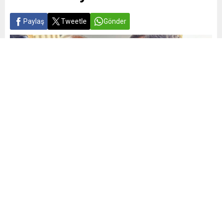
Paylaş
Tweetle
Gönder
Yayınlama: 10.06.2026
A
A
+
-
0
Kılıçdaroğlu başkanlığında toplanan butlan yönetimindeki