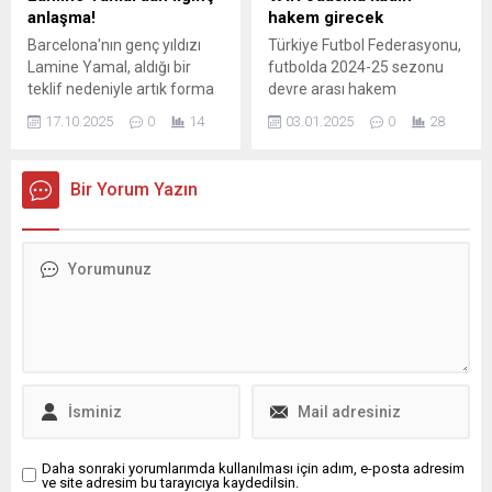
anlaşma!
hakem girecek
Barcelona'nın genç yıldızı
Türkiye Futbol Federasyonu,
Lamine Yamal, aldığı bir
futbolda 2024-25 sezonu
teklif nedeniyle artık forma
devre arası hakem
imzalamayacak. Yamal,
kadrosunu açıkladı.
17.10.2025
0
14
03.01.2025
0
28
taraftarlarla fotoğraf
Türkiye’nin ilk kadın VAR
çektirebilecek ancak çeşitli
hakemi Neslihan Muratdağı
taahhütler gereği imza
oldu. Türkiye Futbol
Bir Yorum Yazın
atamayacak.
Federasyonu, devre arası
hakem kadrosunu açıkladı.
AR listesine birçok isim
eklenirken ...
Daha sonraki yorumlarımda kullanılması için adım, e-posta adresim
ve site adresim bu tarayıcıya kaydedilsin.