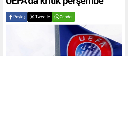
UEFA’da kritik perşembe
Paylaş
Tweetle
Gönder
Yayınlama: 05.03.2025
A
A
+
-
0
UEFA Konferans Ligi’nde son 16 turu ilk maçları yarın