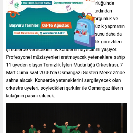
Osmangazi Belediyesi Temizlik İşleri Müdürlüğü’nde
görevli temizlik çalışanları, mesai bitiminin ardından
ellerine müzik aletlerini alarak hem günün yorgunluk ve
stresinden de uzaklaşmış oluyor, hem de müzik yapmanın
mutluluğunu yaşıyor. İçlerindeki müzik tutkusunu daha da
ileriye taşıyarak bir de orkestra kuran temizlik görevlileri,
şimdilerde verecekleri ilk konserin heyecanını yaşıyor.
Profesyonel müzisyenleri aratmayacak yeteneklere sahip
11 üyeden oluşan Temizlik İşleri Müdürlüğü Orkestrası, 7
Mart Cuma saat 20.30’da Osmangazi Gösteri Merkezi’nde
sahne alacak. Konserde yeteneklerini sergileyecek olan
orkestra üyeleri, söyledikleri şarkılar ile Osmangazililerin
kulağının pasını silecek.