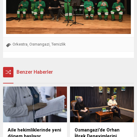
Orkestra
Osmangazi
Temizlik
,
,
Benzer Haberler
Aile hekimliklerinde yeni
Osmangazi’de Orhan
dönem başlıyor
İğrek Deneyimlerini