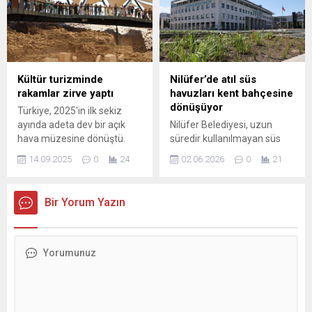
kampanyalara daha fazla
etkinliklerle keyifli anlar
yöneldiğini belirterek,
yaşarken, Temizlik İşleri
sektördeki büyüme
Müdürlüğü Orkestrası
trendlerine dikkat çekti.
verdiği konserle coşkuyu
zirveye çıkardı. Osmangazi
Belediyesi’nin ev
Kültür turizminde
Nilüfer’de atıl süs
sahipliğinde Osmangazi
rakamlar zirve yaptı
havuzları kent bahçesine
Meydanı’nda Bursalıları
dönüşüyor
Türkiye, 2025'in ilk sekiz
ağırlayan Yeni Yıl Festivali,
ayında adeta dev bir açık
Nilüfer Belediyesi, uzun
ilgi gören anlara kapılarını
hava müzesine dönüştü.
süredir kullanılmayan süs
aralamaya devam ediyor.
Antik kentlerin mermer
havuzlarını çiçek ve bitkilerle
Festivalin...
14.09.2025
0
24
02.06.2026
0
21
yollarından, yeraltı
yeniden hayat bulacak kent
şehirlerinin gizemli
bahçelerine dönüştürüyor.
dehlizlerine, kalelerin
Nilüfer Kent Konseyi iş
Bir Yorum Yazın
burçlarından manastırların
birliğiyle gerçekleştirilecek
sessizliğine uzanan büyük
dikim etkinlikleriyle çocuklar
bir yolculuk başladı. Tam 21
ve yaş almış Nilüferliler de
...
dönüşüm sürecine katılarak
toprağa dokunacak. Nilüfer
Belediyesi, uzun süredir atıl
durumda bulunan ve yüksek
bakım maliyetleri nedeniyle