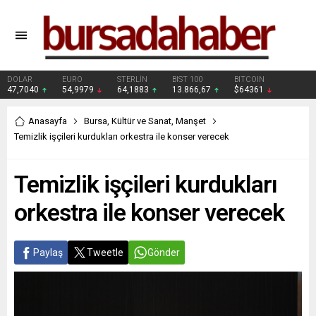
DOLAR
EURO
STERLİN
BIST 100
BITCOIN
47,7040
54,9979
64,1883
13.866,67
$64361
Anasayfa
Bursa
,
Kültür ve Sanat
,
Manşet
Temizlik işçileri kurdukları orkestra ile konser verecek
Temizlik işçileri kurdukları
orkestra ile konser verecek
Paylaş
Tweetle
Gönder