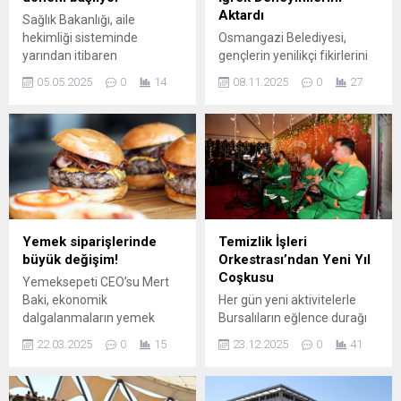
Aktardı
Sağlık Bakanlığı, aile
hekimliği sisteminde
Osmangazi Belediyesi,
yarından itibaren
gençlerin yenilikçi fikirlerini
başlatılacak yeni
hayata geçirmelerine olanak
05.05.2025
0
14
08.11.2025
0
27
uygulamayla, aile hekimine
tanıyan projelere öncülük
kayıtlı olduğu il ile ikametleri
etmeyi sürdürüyor.
farklı olan vatandaşların aile
Girişimcilik kültürünü
hekimliği kayıtlarını,
yaygınlaştırma hedefiyle
otomatik olarak ikamet
düzenlenen ‘Girişimci Kafası
ettikleri adrese taşıyacak.
Söyleşileri’ sayesinde
gençler, iş dünyasına daha
donanımlı ve bilinçli bir
şekilde hazırlanıyor. Bu
Yemek siparişlerinde
Temizlik İşleri
kapsamda Gençlik ve
büyük değişim!
Orkestrası’ndan Yeni Yıl
Girişimcilik Merkezi’nde
Coşkusu
Yemeksepeti CEO’su Mert
Sosyolog Mürvet Özçelik
Baki, ekonomik
Her gün yeni aktivitelerle
Doğan’ın moderatörlüğünde
dalgalanmaların yemek
Bursalıların eğlence durağı
gerçekleştirilen programın
siparişlerine olan etkilerini
olan Osmangazi
son konuğu, iş dünyasının
22.03.2025
0
15
23.12.2025
0
41
değerlendirdi. Baki, yüksek
Meydanı’ndaki Yeni Yıl
önde...
enflasyon nedeniyle
Festivali, renkli görüntülere
kullanıcıların indirim ve
sahne oldu. Çocuklar