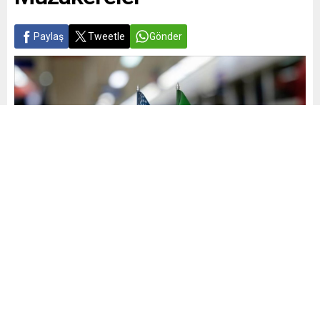
Paylaş
Tweetle
Gönder
Yayınlama: 24.05.2026
A
A
+
-
0
ABD ile İran arasında Pakistan arabuluculuğunda yürütülen