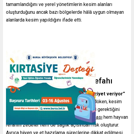
tamamlandığını ve yerel yönetimlerin kesim alanları
oluşturduğunu ancak bazı bölgelerde hâlâ uygun olmayan
alanlarda kesim yapıldığını ifade etti.
Kesim Usulü ve Hayvan Refahı
“Kür bıçak ve bilinçsiz kesim hayvana eziyet veriyor”
uyarısıyla konuşmasına devam eden Palandöken, kesim
işlemlerinin ehil kişilerce gerçekleştirilmesi gerektiğini
vurguladı.
Kesimin usulüne uygun yapılmaması
hem hayvan
refahını zedeler hem de sağlık açısından risk oluşturur.
Ayrıca hijyen ve et hazırlama süreçlerine dikkat edilmesi