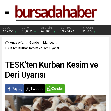
DOLAR
EURO
STERLİN
BIST 100
BITCOIN
47,7050
55,0521
64,2055
13.774,94
$65077
Anasayfa
Gündem
,
Manşet
TESK’ten Kurban Kesim ve Deri Uyarısı
TESK’ten Kurban Kesim ve
Deri Uyarısı
Paylaş
Tweetle
Gönder