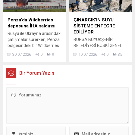
gerçekleştirilecek 93.
Olağan Genel Kurulu
öncesinde, başkanlık
Penza’da Wildberries
ÇINARCIK’IN SUYU
seçimine ilişkin kulisler
deposuna İHA saldırısı
SİSTEME ENTEGRE
hareketlenmeye başladı.
EDİLİYOR
Rusya ile Ukrayna arasındaki
Sivil toplum çevrelerinde,
çatışmalar sürerken, Penza
BURSA BÜYÜKŞEHİR
hayvan hakları
bölgesindeki bir Wildberries
BELEDİYESİ BUSKİ GENEL
platformlarında ve...
deposu İHA saldırısının
MÜDÜRLÜĞÜ, YAPIMI
30.07.2026
0
9
10.07.2026
0
35
hedefi oldu. Saldırı sonrası
TAMAMLANAN ÇINARCIK
tesiste yangın çıktı; acil
İÇME SUYU ARITMA
durum ve güvenlik ekipleri
TESİSİ’NİN MEVCUT İÇME
Bir Yorum Yazın
olay yerine hızla
SUYU ŞEBEKESİNE
yönlendirildi. Vali Oleg
ENTEGRE EDİLMESİ İÇİN
Melniçenko yaptığı
ÇALIŞMA BAŞLATTI. Bursa
açıklamada, tarafından
Büyükşehir Belediyesi BUSKİ
gerçekleştirildiği
Genel Müdürlüğü, şehrin
değerlendirilen insansız
içme suyu ihtiyacını uzun
hava araçlarının depoda
yıllar boyunca güvence
hasara yol açtığını ve en az
altına alacak olan Çınarcık
bir kişinin yaralandığını...
İçme Suyu Arıtma Tesisi’ni
tamamladı. Çınarcık İçme