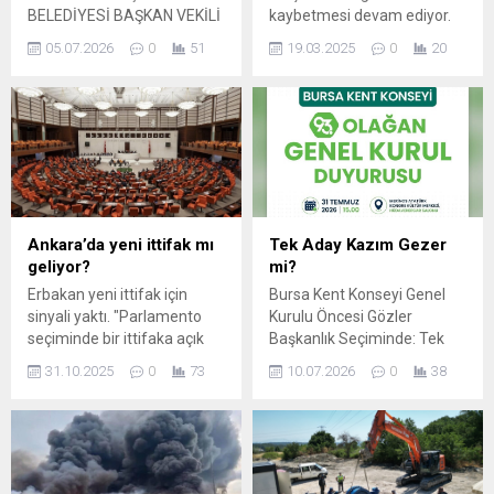
BELEDİYESİ BAŞKAN VEKİLİ
kaybetmesi devam ediyor.
ŞAHİN BİBA VE AK PARTİ
Güne yükselişle başlayan
05.07.2026
0
51
19.03.2025
0
20
BURSA MİLLETVEKİLİ
Dolar/Euro yükseliş hızla
MUSTAFA VARANK,
sürüyor.
MUHARREM AYI
VESİLESİYLE
GERÇEKLEŞTİRİLEN AŞURE
İKRAMINDA GEMLİKLİ
VATANDAŞLARLA
BULUŞTU. Bursa Büyükşehir
Belediyesi tarafından
Ankara’da yeni ittifak mı
Tek Aday Kazım Gezer
Muharrem ayının birlik,
geliyor?
mi?
beraberlik ve dayanışma
Erbakan yeni ittifak için
Bursa Kent Konseyi Genel
ruhunu yaşatmak amacıyla
sinyali yaktı. "Parlamento
Kurulu Öncesi Gözler
il genelinde 28 farklı
seçiminde bir ittifaka açık
Başkanlık Seçiminde: Tek
noktada sürdürülen aşure
olduğumuzu söylemek
Aday Kazım Gezer mi?
ikramı bu kez Gemlik’te
31.10.2025
0
73
10.07.2026
0
38
istiyorum" diyen Erbakan
BURSA – Bursa Kent
gerçekleştirildi. Bursa
resmi olarak adım
Konseyi’nin 31 Temmuz
Büyükşehir...
atılmadığını ancak fikir
2026 tarihinde Merinos
jimnastiğinin yapıldığını
Atatürk Kongre ve Kültür
belirtti.
Merkezi Hüdavendigar
Salonu’nda