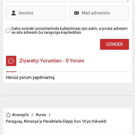
Belediyesi’nin Gençlik
alan Selami Ateş Türkiye
Hizmetleri Spor İl Müdürlüğü
Kulüpler Taekwondo
işbirliğinde...
Şampiyonası’nda göz
doldurdu. 70 ilden bin 750...
Daha sonraki yorumlarımda kullanılması için adım, e-posta adresim
ve site adresim bu tarayıcıya kaydedilsin.
Ziyaretçi Yorumları - 0 Yorum
Henüz yorum yapılmamış.
Anasayfa
Bursa
Paraguay, Almanya’yı Penaltılarla Eleyip Son 16’ya Yükseldi