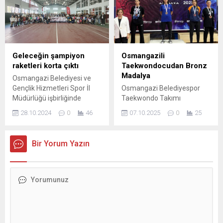
“Karagöz Yolda” gölge
düzenledi. Akademik odalar
oyunu ile çocuklara sömestr
ve alanında uzman isimlerin
tatilinde unutulmaz anlar
katıldığı toplantıda, şeffaf
yaşattı. Bursa’nın geçmişten
ve katılımcı bir yol haritası
gelen kültürel mirasını
ele alındı. Nilüfer Belediyesi,
kentin yarınlarına taşımak
kentsel dönüşüm
Geleceğin şampiyon
Osmangazili
amacıyla çalışmalarını
stratejilerini belirlemek ve
raketleri korta çıktı
Taekwondocudan Bronz
sürdüren Osmangazi
yol haritası oluşturmak
Madalya
Osmangazi Belediyesi ve
Belediyesi, Panorama 1326
amacıyla Kentsel Dönüşüm
Gençlik Hizmetleri Spor İl
Osmangazi Belediyespor
Fetih Müzesi’nde ‘Karagöz
Koordinasyon Toplantısı...
Müdürlüğü işbirliğinde
Taekwondo Takımı
Yolda’ gölge oyunu...
düzenlenen 29 Ekim
sporcularından Şevval Melek
28.10.2024
0
46
07.10.2025
0
25
Cumhuriyet Kupası Tenis
Kanbur, Selami Ateş Türkiye
Turnuvası başladı. 8 yaş
Kulüpler Taekwondo
gurubundaki çocuklar için
Şampiyonası’nda bronz
Bir Yorum Yazın
düzenlenen turnuvaya
madalya sahibi oldu. Artan
katılan küçük raketler, eleme
sporcu sayısı ve yenilikleriyle
karşılaşmalarının ilk
kendini geliştirmeye devam
gününde birbirleriyle
eden Osmangazi
kıyasıya mücadele etti.
Belediyespor, Türkiye
Spora ve sporcuya verdiği
Taekwondo
destekleri arttırarak
Federasyonu’nun 2025 yılı
sürdüren Osmangazi
faaliyet programında yer