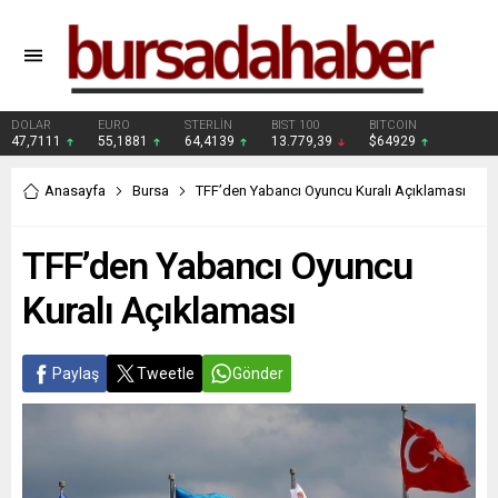
DOLAR
EURO
STERLİN
BIST 100
BITCOIN
47,7111
55,1881
64,4139
13.779,39
$64929
Anasayfa
Bursa
TFF’den Yabancı Oyuncu Kuralı Açıklaması
TFF’den Yabancı Oyuncu
Kuralı Açıklaması
Paylaş
Tweetle
Gönder