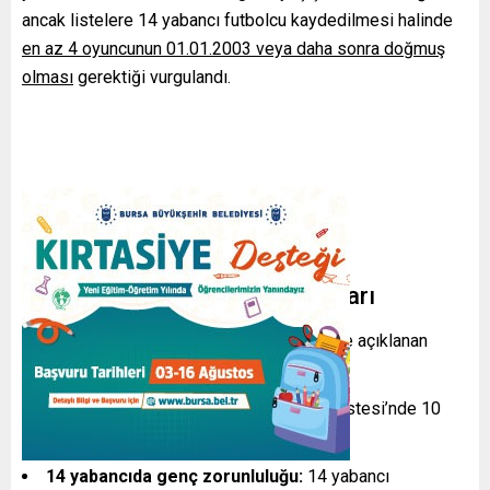
ancak listelere 14 yabancı futbolcu kaydedilmesi halinde
en az 4 oyuncunun 01.01.2003 veya daha sonra doğmuş
olması
gerektiği vurgulandı.
Açıklamanın Öne Çıkan Noktaları
Mevcut esaslar korunuyor:
Daha önce açıklanan
yabancı kuralında değişiklik yapılmadı.
10 yabancıya yaş şartı yok:
A Takım Listesi’nde 10
yabancı için yaş kriteri aranmayacak.
14 yabancıda genç zorunluluğu:
14 yabancı