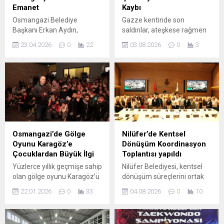
Emanet
Kaybı
Osmangazi Belediye
Gazze kentinde son
Başkanı Erkan Aydın,
saldırılar, ateşkese rağmen
geleceğin teminatı olan
birçok sivilin hayatını
23.04.2026
0
22
03.08.2026
0
3
çocuklara verdiği önemi 23
kaybetmesine ve
Nisan Ulusal Egemenlik ve
yaralanmasına yol açtı.
Çocuk Bayramı’nda bir kez
Sağlık kaynaklarıyla görgü
daha gösterdi. Başkan
tanıkları, farklı bölgelerde
Aydın, bu özel günde
düzenlenen hava ve kara
makam koltuğunu temsili
saldırılarının yoğunlaştığını
olarak çocuklara devretti.
bildiriyor; enkaz altından
Göreve geldiği günden bu
çıkarılan bebek ve çocuk
yana Osmangazi’de
görüntüleri bölgedeki insani
Osmangazi’de Gölge
Nilüfer’de Kentsel
çocukların eşit şartlarda
krizin derinliğini gözler
Oyunu Karagöz’e
Dönüşüm Koordinasyon
eğitim alabilmesi için ilçeyi
önüne seriyor. Hastanelerde
Çocuklardan Büyük İlgi
Toplantısı yapıldı
kreşlerle donatan
düzenlenen cenaze
Yüzlerce yıllık geçmişe sahip
Nilüfer Belediyesi, kentsel
Osmangazi Belediye...
törenleri ve hasta-sivil
olan gölge oyunu Karagöz’ü
dönüşüm süreçlerini ortak
kayıtları, ölü sayısının...
yaşatmak ve gelecek
akılla yönetmek ve örnek bir
22.01.2026
0
33
04.08.2026
0
10
kuşaklara aktarmak için
model oluşturmak amacıyla
etkinlikler düzenleyen
Kentsel Dönüşüm
Osmangazi Belediyesi,
Koordinasyon Toplantısı