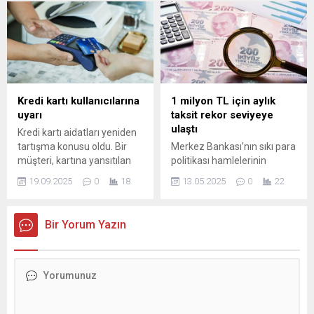
paylaşılan güncel verilere
çok israf ettiği gıdalar taze
göre, son yağışların etkisiyle
meyve-sebze ve ekmek
rezervlerde sınırlı bir artış
olarak tespit edildi. Bu
kaydedildi. Kış döneminin ...
gıdaların israf sebebinin ise
bozulduğu için
tüketilemediği...
Kredi kartı kullanıcılarına
1 milyon TL için aylık
uyarı
taksit rekor seviyeye
ulaştı
Kredi kartı aidatları yeniden
tartışma konusu oldu. Bir
Merkez Bankası’nın sıkı para
müşteri, kartına yansıtılan
politikası hamlelerinin
yıllık ücreti fark ederek
ardından konut kredisi faiz
19.09.2025
0
18
13.05.2025
0
22
bankanın sesli yanıt sistemi
oranlarında yükseliş dikkat
üzerinden iptal ettirdi.
çekiyor. Geçtiğimiz hafta
Uzmanlar, tüketicilere
yüzde 2,59 seviyesinde olan
Bir Yorum Yazın
ekstrelerini düzenli kontrol
en düşük faiz oranı bu hafta
etme çağrısı yapıyor.
yüzde 2,79’a çıktı. İşte 1
milyon TL konut kredisi
çeken bir kişinin güncel
ödeme planı ve bankaların
sunduğu oranlar...