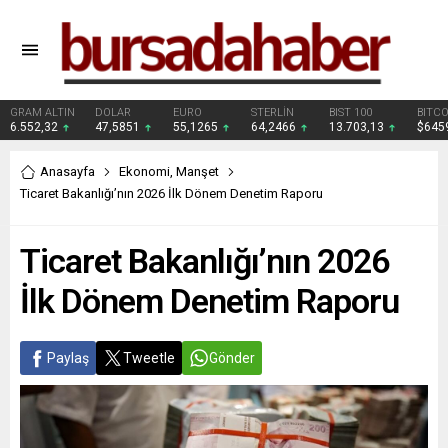
GRAM ALTIN
DOLAR
EURO
STERLİN
BIST 100
BITCO
6.552,32
47,5851
55,1265
64,2466
13.703,13
$645
Anasayfa
Ekonomi
,
Manşet
Ticaret Bakanlığı’nın 2026 İlk Dönem Denetim Raporu
Ticaret Bakanlığı’nın 2026
İlk Dönem Denetim Raporu
Paylaş
Tweetle
Gönder