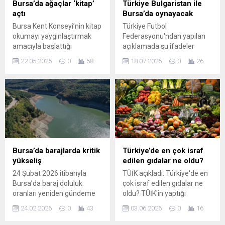
Bursa’da ağaçlar ‘kitap’
Türkiye Bulgaristan ile
açtı
Bursa’da oynayacak
Bursa Kent Konseyi’nin kitap
Türkiye Futbol
okumayı yaygınlaştırmak
Federasyonu'ndan yapılan
amacıyla başlattığı
açıklamada şu ifadeler
‘Okuduğun kitabı getir,
kullanıldı: A Millî Takımımız,
22.05.2025
0
58
18.07.2025
0
26
ağaca dönüşsün’ projesini
2026 FIFA Dünya Kupası
kapsamında Merinos
Avrupa Elemeleri E
Parkı’ndaki ağaçlara kitaplar
Grubu'nda Kasım ayında
asıldı. Kitap okuma
oynayacağı son iç saha
farkındalığını artırmak ve
maçında Bulgaristan ile
insanlara beklemedikleri
Bursa'da
anda kitaplar sunarak
karşılaşacak.Atatürk Spor
okumalarını sağlamak
Kompleksi ...
amacıyla Bursa Kent
Bursa’da barajlarda kritik
Türkiye’de en çok israf
Konseyi Kadın Meclisi
yükseliş
edilen gıdalar ne oldu?
tarafından ‘Okuduğun kitabı
24 Şubat 2026 itibarıyla
TÜİK açıkladı: Türkiye'de en
getir, ağaca dönüşsün’
Bursa’da baraj doluluk
çok israf edilen gıdalar ne
projesi başlatıldı. Santral
oranları yeniden gündeme
oldu? TÜİK'in yaptığı
Garaj, Küplüpınar,
geldi. Bursa Su ve
araştırmalara göre,
Gaziakdemir,...
24.02.2026
0
43
03.06.2026
0
16
Kanalizasyon İdaresi
Türkiye'de bir evin içinde
(BUSKİ) tarafından
yaşayan ailenin geçen yıl en