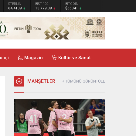
STERLİN
BIST 100
BITCOIN
64,4139
13.779,39
$65041
oloji
Magazin
Kültür ve Sanat
MANŞETLER
+ TÜMÜNÜ GÖRÜNTÜLE