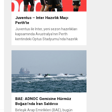
Juventus – Inter Hazırlık Maçı
Perth’te
Juventus ile Inter, yeni sezon hazırlıkları
kapsamında Avustralya’nın Perth
kentindeki Optus Stadyumu’nda hazırlık
maçında karşılaştı. Her iki teknik direktör de
transferlerin takıma uyumunu ve
oyuncuların fiziksel durumunu
değerlendirmek için bu mücadeleyi kritik
bir prova olarak kullandı. Karşılaşmada iki
Türk futbolcu sahada yer aldı: Juventus’ta
Kenan Yıldız ilk 11’de görev alırken,...
BAE: ADNOC Gemisine Hürmüz
Boğazı’nda İran Saldırısı
Birleşik Arap Emirlikleri (BAE), bugün