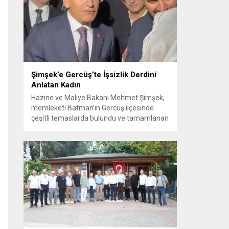
Görüşme sırasında İyi Parti ile MHP
milletvekilleri arasında söz düellosu
başladı; taraflar birbirlerini sert ifadelerle
eleştirdi. Tartışma...
Şimşek’e Gercüş’te İşsizlik Derdini
Anlatan Kadın
Hazine ve Maliye Bakanı Mehmet Şimşek,
memleketi Batman’ın Gercüş ilçesinde
çeşitli temaslarda bulundu ve tamamlanan
projelerin açılış törenlerine katıldı. Ziyareti
sırasında, bölge sakinleriyle sohbet ettiği
esnada bir yaşlı kadının çocuklarının
işsizliğine dair yakınmasını dinledi. Kadının
dertlerini Kürtçe olarak doğrudan Bakan
Şimşek’e aktarması, orada bulunanların
ilgisini çekti. Şimşek ise samimi bir...