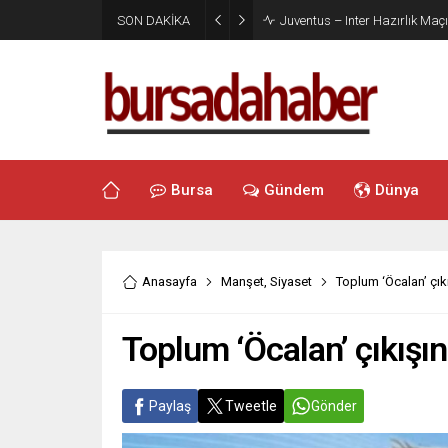
SON DAKİKA
Juventus – Inter Hazırlık Maçı
Bursa
Gündem
Dünya
Anasayfa
Manşet
,
Siyaset
Toplum ‘Öcalan’ çık
Toplum ‘Öcalan’ çıkışın
Paylaş
Tweetle
Gönder