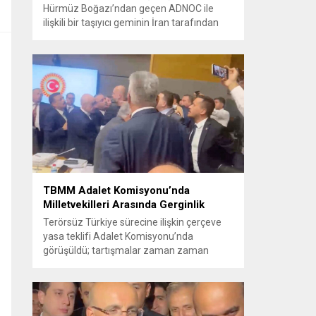
Hürmüz Boğazı’ndan geçen ADNOC ile
ilişkili bir taşıyıcı geminin İran tarafından
füze saldırısına uğradığını duyurdu.
Yetkililer olayın kontrol altına alındığını
bildirirken saldırıyı kınadı ve Tahran’ı
korsanlıkla suçladı. WAM ajansının
aktardığı ilk açıklamada, ADNOC’a ait bir
geminin sabah saatlerinde hedef alındığı
belirtildi; ilerleyen dakikalarda ise BAE...
TBMM Adalet Komisyonu’nda
Milletvekilleri Arasında Gerginlik
Terörsüz Türkiye sürecine ilişkin çerçeve
yasa teklifi Adalet Komisyonu’nda
görüşüldü; tartışmalar zaman zaman
yükseldi ve oturum kısa süreliğine kesintiye
uğradı. Komisyon çalışmalarında kimi
milletvekilleri arasında sözlü gerilim
yaşandı, daha sonra fiziksel arbede çıktı.