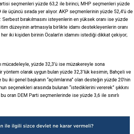
artisi seçmenleri yüzde 63,2 ile birinci, MHP seçmenleri yüzde
59 ile üçüncü sırada yer alıyor. AKP seçmenlerinin yüzde 52,4’ü de
or. Serbest bırakılmasını isteyenlerin en yüksek oranı ise yüzde
tim düzeyinin artmasıyla birlikte idamı destekleyenlerin oranı
her iki kişiden birinin Öcalan’ın idamını istediği dikkat çekiyor;
hlı mücadeleyle, yüzde 32,3’ü ise müzakereyle sona
ir yöntem olarak uygun bulan yüzde 32,3’lük kesimin, Bahçeli ve
bu iki genel başkanın “açılımlarına” olan desteğin yüzde 20’nin
nun seçenekleri arasında bulunan “istediklerini vererek” şıkkını
r; bu oran DEM Parti seçmenlerinde ise yüzde 3,6 ile sınırlı