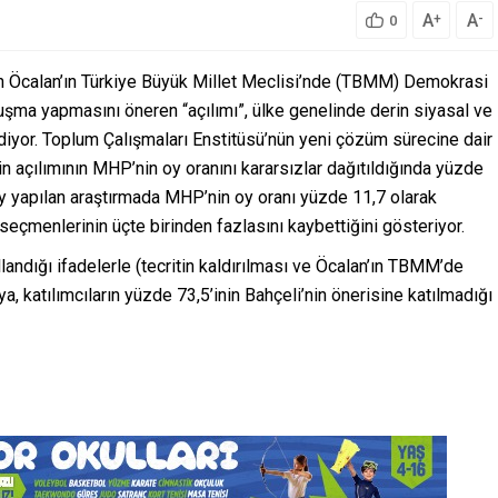
A
A
+
-
0
h Öcalan’ın Türkiye Büyük Millet Meclisi’nde (TBMM) Demokrasi
şma yapmasını öneren “açılımı”, ülke genelinde derin siyasal ve
yor. Toplum Çalışmaları Enstitüsü’nün yeni çözüm sürecine dair
nin açılımının MHP’nin oy oranını kararsızlar dağıtıldığında yüzde
y yapılan araştırmada MHP’nin oy oranı yüzde 11,7 olarak
seçmenlerinin üçte birinden fazlasını kaybettiğini gösteriyor.
andığı ifadelerle (tecritin kaldırılması ve Öcalan’ın TBMM’de
, katılımcıların yüzde 73,5’inin Bahçeli’nin önerisine katılmadığı