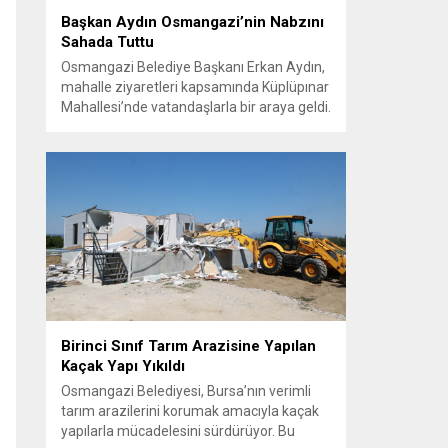
Başkan Aydın Osmangazi’nin Nabzını
Sahada Tuttu
Osmangazi Belediye Başkanı Erkan Aydın,
mahalle ziyaretleri kapsamında Küplüpınar
Mahallesi’nde vatandaşlarla bir araya geldi.
Vatandaşların görüş, talep ve önerilerini
yerinde dinleyen Başkan Aydın, esnafı da
gezerek hayırlı işler temennisinde bulundu.
Göreve geldiği günden bu yana
vatandaşlarla güçlü ve doğrudan iletişim
kurmaya öncelik veren Osmangazi
Belediye Başkanı Erkan Aydın, sosyal
belediyecilik...
Birinci Sınıf Tarım Arazisine Yapılan
Kaçak Yapı Yıkıldı
Osmangazi Belediyesi, Bursa’nın verimli
tarım arazilerini korumak amacıyla kaçak
yapılarla mücadelesini sürdürüyor. Bu