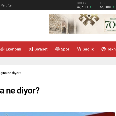
GRAM ALTIN
DOLAR
EURO
 Perth’te
6.660,55
47,7111
55,1881
Ekonomi
Siyaset
Spor
Sağlık
Tekn
ışına ne diyor?
a ne diyor?