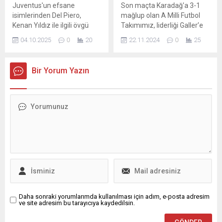
Juventus'un efsane
Son maçta Karadağ’a 3-1
vurgulayarak, şehrin ve
isimlerinden Del Piero,
mağlup olan A Milli Futbol
yönetimin beklentilerinin
Kenan Yıldız ile ilgili övgü
Takımımız, liderliği Galler’e
kendisi için anlamlı olduğunu
dolu cümleler kullandı.
bırakarak Uluslar B Ligi 4.
belirtti. Transfer...
04.10.2025
0
20
22.11.2024
0
25
İtalyan futbol adamı, "Kenan
Grubu 2. sırada bitirdi. A
Yıldız'ın tavsiyeye ihtiyacı
Ligi’ne doğrudan yükselme
yok." dedi.
şansını kaybeden
Bir Yorum Yazın
millilerimiz A Ligi'ne
yükselmek için play-off
oynayacak. MACARİSTAN ...
Daha sonraki yorumlarımda kullanılması için adım, e-posta adresim
ve site adresim bu tarayıcıya kaydedilsin.