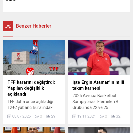
Benzer Haberler
TFF kararını değiştirdi:
İşte Ergin Ataman’ın milli
Yapılan değişiklik
takım karnesi
açıklandı
2025 Avrupa Basketbol
TFF, daha önce açıkladığı
Şampiyonası Elemeleri B
12+2 yabancı kuralındaki
Grubu'nda 22 ve 25
2003 doğumlu oyuncu
Kasım'da Macaristan ile
08.07.2025
0
29
19.11.2024
0
32
kriterini 2002 doğumlu
karşılaşacak A Milli Erkek
olarak değiştirdi. Kulüplerin
Takım, tecrübeli
+2 oyuncusu 2002 doğumlu
başantrenör Ergin Ataman