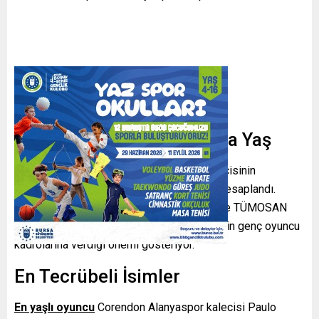
Genç Kafileler ve Ortalama Yaş
En genç takım
Göztepe oldu; İzmir temsilcisinin
oyuncularının yaş ortalaması 25,06 olarak hesaplandı.
Göztepe’yi az farkla Trabzonspor (25,08) ve TÜMOSAN
Konyaspor (25,67) izledi. Bu veriler, ekiplerin genç oyuncu
kadrolarına verdiği önemi gösteriyor.
En Tecrübeli İsimler
En yaşlı oyuncu
Corendon Alanyaspor kalecisi Paulo