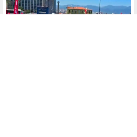
Yayınlama: 26.05.2026
A
A
+
-
0
CHP’de 38. Olağan Kurultay’a ilişkin Ankara Bölge Adliye
Mahkemesi’nin verdiği ‘mutlak butlan’ kararı partide derin
bir sarsıntıya yol açtı. Karar sonrası görevler, tedbiren
Kemal Kılıçdaroğlu ve yönetimine iade edildi; bu gelişme
partideki ayrışmaları hızlandırdı.