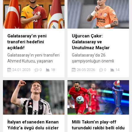
ve sonrası olabilecek.
yönetiminde daha önce 76
Federasyondan yapılan
maça çıktı. Ay-yıldızlı
açıklamada şu ifadeler
takımda ikinci dönemini
kullanıldı: A Takım Listesine
geçiren tecrübeli ...
...
Galatasaray’ın yeni
Uğurcan Çakır:
transferi hedefini
Galatasaray ve
açıkladı!
Unutulmaz Maçlar
Galatasaray'ın yeni transferi
Galatasaray’da 26.
Ahmed Kutucu, yaşanan
şampiyonluğun önemli
süreci anlatırken sarı-
isimlerinden kaleci Uğurcan
24.01.2025
0
18
26.05.2026
0
14
kırmızılı ekiple
Çakır, şampiyonluk sonrası
şampiyonluğu hedeflediğini
duygu ve düşüncelerini
söyledi.
paylaştı. Transfer
sürecinden, takımın kritik
anlarına kadar konuşan
Çakır, kulüpte bulunmaktan
duyduğu memnuniyeti dile
getirdi. 30 yaşındaki milli file
bekçisi, kulübün
İtalyan efsaneden Kenan
Milli Takım’ın play-off
büyüklüğünü ve kendisine
Yıldız’a övgü dolu sözler
turundaki rakibi belli oldu
duyulan güveni