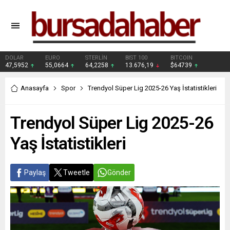
DOLAR
EURO
STERLİN
BIST 100
BITCOIN
47,5952
55,0664
64,2258
13.676,19
$64739
Anasayfa
Spor
Trendyol Süper Lig 2025-26 Yaş İstatistikleri
Trendyol Süper Lig 2025-26
Yaş İstatistikleri
Paylaş
Tweetle
Gönder