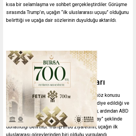
kısa bir selamlaşma ve sohbet gerçekleştirdiler. Görüşme
sırasında Trump’ın, uçağın “ilk uluslararası uçuşu” olduğunu
belirttiği ve uçağa dair sözlerinin duyulduğu aktarıldı.
Havacılık ve Tören Detayları
Uçağın geçmişi
olarak bilinen detaylarda, söz konusu
Boeing 747-8’in Katar tarafından ABD’ye hediye edildiği ve
yaklaşık 500 milyon dolar değerinde olduğu; ardından ABD
Hava Kuvvetleri tarafından “uçan Beyaz Saray” şeklinde
donatıldığı belirtildi. Trump’ın bu ziyaretinin, uçağın ilk
uluslararası görevlerinden biri olduğu vurgulandı.