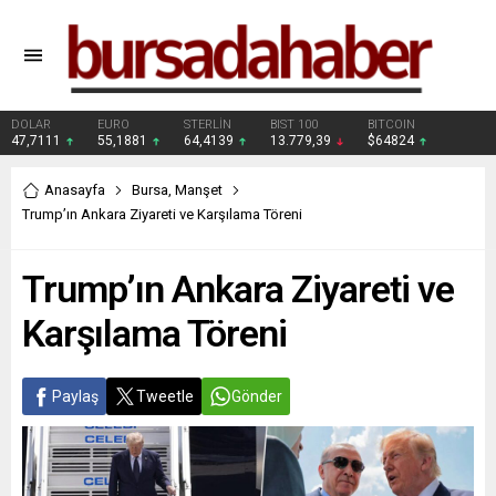
DOLAR
EURO
STERLİN
BIST 100
BITCOIN
47,7111
55,1881
64,4139
13.779,39
$64824
Anasayfa
Bursa
,
Manşet
Trump’ın Ankara Ziyareti ve Karşılama Töreni
Trump’ın Ankara Ziyareti ve
Karşılama Töreni
Paylaş
Tweetle
Gönder