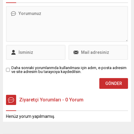
araya gelerek anlamlı bir
oturdu. Ardventure Hentbol
etkinliğe imza attı.
Erkekler Süper Ligi’ne ilk 6
Kursiyerler, birlikte örgü örüp
maçını kazanarak başlayan
sohbet ederek, onlara keyifli
Nilüfer Belediyespor Erkek
bir gün yaşattı. Osmangazi
Hentbol Takımı,
Belediyesi tarafından
deplasmanda Ankara
vatandaşların mesleki ve
Hentbol Spor Kulübü ile
sosyal gelişimine katkı
karşılaştı. Ankara’da Prof.
sağlamak amacıyla her yıl
Dr....
ücretsiz...
Daha sonraki yorumlarımda kullanılması için adım, e-posta adresim
ve site adresim bu tarayıcıya kaydedilsin.
Ziyaretçi Yorumları - 0 Yorum
Henüz yorum yapılmamış.