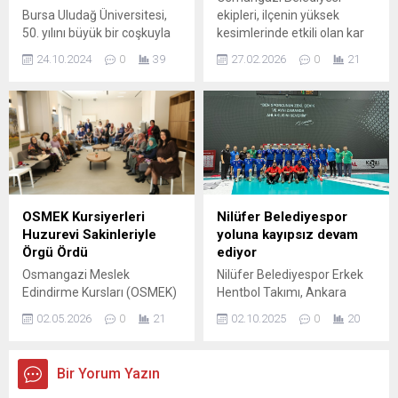
tarafından hazırlanan
Bursa Uludağ Üniversitesi,
ekipleri, ilçenin yüksek
‘Tersine Dünya’ oyunu
50. yılını büyük bir coşkuyla
kesimlerinde etkili olan kar
Osmangazili
kutluyor. Geçmişten
yağışına karşı hızlı ve
sanatseverlerle buluştu.
24.10.2024
0
39
27.02.2026
0
21
günümüze uzanan
koordineli bir şekilde
Orhan Kemal’in...
başarıları, etkinlikleri ve
harekete geçti. Kar yağışının
topluma katkılarıyla ilgili
ulaşımı olumsuz
detayları keşfedin. Bu özel
etkilememesi için sahaya
kutlamalarda yer almak için
çıkan ekipler, yol açma ve
hemen bilgi alın!
tuzlama çalışmaları
gerçekleştirdi. Sabah
saatlerinde etkisini artıran
kar yağışıyla birlikte
OSMEK Kursiyerleri
Nilüfer Belediyespor
çalışmalarını yoğunlaştıran
Huzurevi Sakinleriyle
yoluna kayıpsız devam
Osmangazi Belediyesi Fen
Örgü Ördü
ediyor
İşleri Müdürlüğü ekipleri,
Osmangazi Meslek
Nilüfer Belediyespor Erkek
özellikle ilçenin...
Edindirme Kursları (OSMEK)
Hentbol Takımı, Ankara
Elmasbahçeler Kurs Merkezi
Hentbol Spor Kulübü’nü
02.05.2026
0
21
02.10.2025
0
20
kursiyerleri, Osmangazi
deplasmanda 56-19 mağlup
Belediyesi Bakım ve
ederek, ligde 7’de 7 yaptı.
Rehabilitasyon Merkezi
Bursa temsilcisi bu skorla,
Bir Yorum Yazın
(BAREM) sakinleriyle bir
averajla liderlik koltuğuna