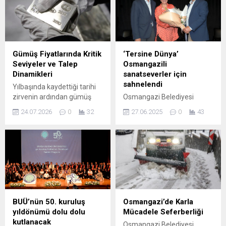
Gümüş Fiyatlarında Kritik
‘Tersine Dünya’
Seviyeler ve Talep
Osmangazili
Dinamikleri
sanatseverler için
sahnelendi
Yılbaşında kaydettiği tarihi
zirvenin ardından gümüş
Osmangazi Belediyesi
fiyatları sert bir düşüş
Tiyatro Okulu 2024-2025
24.07.2026
0
32
27.06.2025
0
43
yaşadı ve şu an dengelenme
sezonu öğrencileri, Orhan
sürecine girdi. Uzmanlara
Kemal’in çarpıcı eseri
göre kısa vadede kritik
‘Tersine Dünya’yı sahneledi.
destek 56 dolar, yeni bir
Kadın ve erkek rollerini
yükselişin işareti ise 68 dolar
tersine çevirerek, erkek
seviyesinde bulunuyor. Ocak
egemen toplumu mizahi bir
2026 sonunda ons başına
dille eleştiren oyun hem
121,64 doları gören metal,
güldürdü hem düşündürdü.
takip eden satış dalgalarıyla
Osmangazi Belediyesi
BUÜ’nün 50. kuruluş
Osmangazi’de Karla
önemli miktarda değer...
Tiyatro Okulu 2024-2025
yıldönümü dolu dolu
Mücadele Seferberliği
sezonu öğrencileri
kutlanacak
Osmangazi Belediyesi