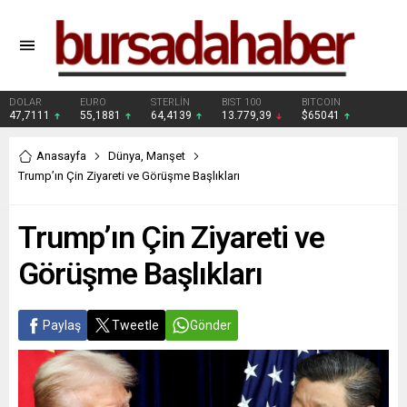
DOLAR
EURO
STERLİN
BIST 100
BITCOIN
47,7111
55,1881
64,4139
13.779,39
$65041
Anasayfa
Dünya
,
Manşet
Trump’ın Çin Ziyareti ve Görüşme Başlıkları
Trump’ın Çin Ziyareti ve
Görüşme Başlıkları
Paylaş
Tweetle
Gönder