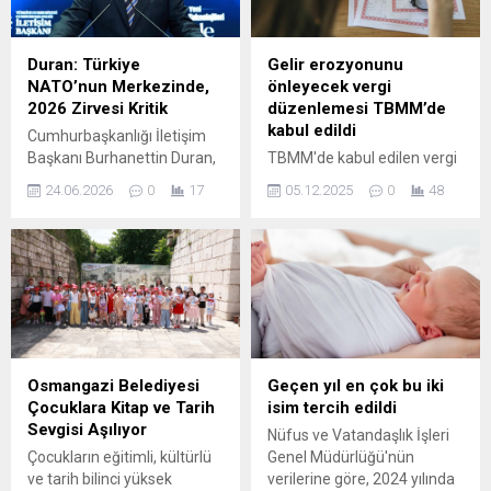
Duran: Türkiye
Gelir erozyonunu
NATO’nun Merkezinde,
önleyecek vergi
2026 Zirvesi Kritik
düzenlemesi TBMM’de
kabul edildi
Cumhurbaşkanlığı İletişim
Başkanı Burhanettin Duran,
TBMM'de kabul edilen vergi
36. NATO Zirvesi öncesinde
düzenlemesi ile emlak
24.06.2026
0
17
05.12.2025
0
48
gazetecilerle görüşerek
vergisi artışlarına tavan
ittifakın tarihsel
getirildi. Kredi kullananların
dönüşümünü ve Türkiye’nin
faiz giderleri vergiden
bu süreçteki rolünü
düşebilecek. Tasarrufların
değerlendirdi. NATO’nun
yatırıma yönlendirilmesi ve
kurumsal yapısının, değişen
gelir erozyonunu önlemek
tehditlere uyum sağlama
hedefleniyor.
yeteneği sayesinde varlığını
sürdürdüğünü belirtti. Duran,
Osmangazi Belediyesi
Geçen yıl en çok bu iki
soğuk savaş dönemindeki
Çocuklara Kitap ve Tarih
isim tercih edildi
geleneksel askerî
Sevgisi Aşılıyor
Nüfus ve Vatandaşlık İşleri
kavramların yerini bugün
Çocukların eğitimli, kültürlü
Genel Müdürlüğü'nün
siber güvenlik, enerji hatları,
ve tarih bilinci yüksek
verilerine göre, 2024 yılında
kritik altyapılar, tedarik