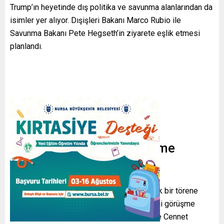
Trump’ın heyetinde dış politika ve savunma alanlarından da
isimler yer alıyor. Dışişleri Bakanı Marco Rubio ile
Savunma Bakanı Pete Hegseth’in ziyarete eşlik etmesi
planlandı.
Resmi Program ve Görüşme
Konuları
Başkan Trump, Çin lideri Şi Cinping ile büyük bir törene
katılacak ve ardından Pekin’de bir dizi resmi görüşme
yapacak. Program kapsamında Şi ile birlikte Cennet