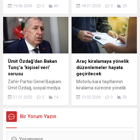
bireyler olarak yetişmesine
937 bin 369 bebeğin nüfus
zincirleri ve...
19.06.2026
0
40
18.01.2025
0
25
katkı sunan Osmangazi
kütüklerine tescil edildi. Kız
Belediyesi, düzenlediği
çocuklarında en çok
etkinliklerle öğrencileri
"'Defne'" ismi, erkek
Bursa’nın tarihi mirasıyla
çocuklarında ise en çok
buluşturmaya devam ediyor.
"'Alparslan'" ismi tercih edildi.
Bu kapsamda
İçişleri Bakanı ...
gerçekleştirilen “Osmangazi
Okuyor Surlar Durağı”
etkinliğiyle minik öğrenciler
Ümit Özdağ’dan Bakan
Araç kiralamaya yönelik
hem kitap okuma alışkanlığı
Tunç’a ‘kişisel veri’
düzenlemeler hayata
kazandı, hem de Bursa’nın
sorusu
geçirilecek
köklü tarihini yerinde
Zafer Partisi Genel Başkanı
Motorlu kara taşıtlarının
öğrenme fırsatı buldu.
Ümit Özdağ, sosyal medya
kiralama sürecine yönelik
Osmangazi Belediyesi
hesabından cezaevinden
getirilecek düzenlemeler,
tarafından...
31.01.2025
0
14
10.02.2026
0
23
yaptığı talebin Sabah
ticari dengenin korunması
gazetesinde haber olması
ve tüketicilerin haklarının
üzerine Adalet Bakanı
güvence altına alınmasını
Bir Yorum Yazın
Yılmaz Tunç'a seslendi.
hedefliyor. Otomotiv
sektöründe yapılacak
düzenlemelerin sektöre
sağlayacağı katkılar merakla