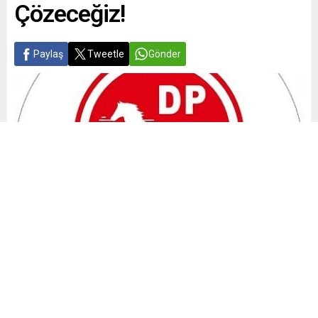
Çözeceğiz!
Paylaş
Tweetle
Gönder
Yayınlama: 28.05.2026
A
A
+
-
0