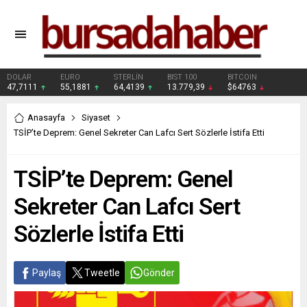
DOLAR
EURO
STERLİN
BIST 100
BITCOIN
47,7111
55,1881
64,4139
13.779,39
$64763
Anasayfa
Siyaset
TSİP’te Deprem: Genel Sekreter Can Lafcı Sert Sözlerle İstifa Etti
TSİP’te Deprem: Genel
Sekreter Can Lafcı Sert
Sözlerle İstifa Etti
Paylaş
Tweetle
Gönder