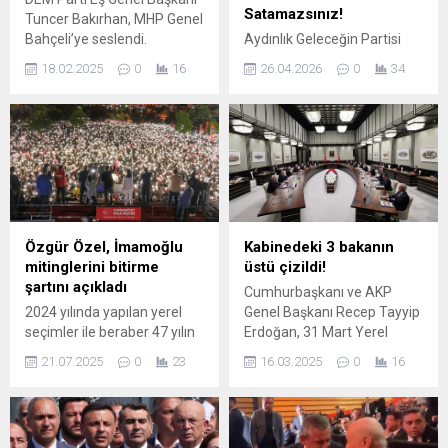
Satamazsınız!
Tuncer Bakırhan, MHP Genel
Bahçeli’ye seslendi.
Aydınlık Geleceğin Partisi
Bakırhan, "Ortağınız ve
Genel Başkan Yardımcısı
18.02.2025
0
16
26.04.2026
0
34
yürütme erki olan sayın
İrfan Özen’den Sert Çıkış…
Erdoğan çözümün
Aydınlık Geleceğin Partisi
neresindedir Sayın Bahçeli?"
Genel Başkan Yardımcısı
diye sordu.
İrfan Özen, Bursa’da
kamuya ait sağlık tesislerine
yönelik özelleştirme
iddialarına ilişkin son derece
sert ve geniş kapsamlı bir
açıklama yaptı. Özen,
Özgür Özel, İmamoğlu
Kabinedeki 3 bakanın
toplamda 5 sağlık
mitinglerini bitirme
üstü çizildi!
kurumunun “satış listesine
şartını açıkladı
Cumhurbaşkanı ve AKP
alındığı” yönündeki iddiaların
2024 yılında yapılan yerel
Genel Başkanı Recep Tayyip
kabul edilemez olduğunu
seçimler ile beraber 47 yılın
Erdoğan, 31 Mart Yerel
belirterek,...
ardından Türkiye'nin birinci
Seçimleri'ndeki
21.07.2025
0
23
16.03.2025
0
16
partisi seçilen CHP,
mağlubiyetin ardından AKP
seçimlerin ardından
kongresinde yerel
belediyelere yapılan
yönetimlerde yüzde 40'ın
operasyonlara karşı
üzerinde değişikliğe gitmişti.