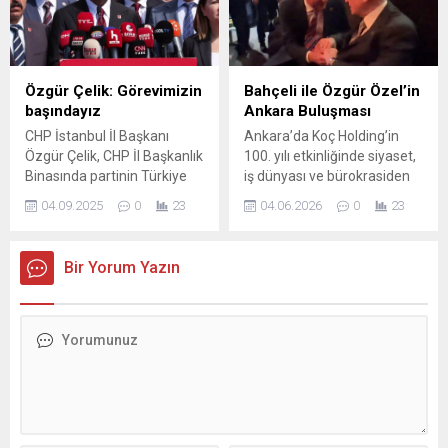
başlattığı mitinglerine
Kabine'de ise beklenen
devam ediyor. İstanbul'da
değişim olmazken; gözler
başlayan mitingler alınan
haziran ayına dikildi.
karar ...
Görevden alınması beklenen
bakanlar ise kulislerden
Özgür Çelik: Görevimizin
Bahçeli ile Özgür Özel’in
sızdı.
başındayız
Ankara Buluşması
CHP İstanbul İl Başkanı
Ankara’da Koç Holding’in
Özgür Çelik, CHP İl Başkanlık
100. yılı etkinliğinde siyaset,
Binasında partinin Türkiye
iş dünyası ve bürokrasiden
genelindeki İl Başkanlarıyla
çok sayıda isim bir araya
04.09.2025
0
23
04.06.2026
0
23
ortak basın açıklaması yaptı.
geldi. ATO Congresium’daki
programda beklenmedik
anlar yaşandı ve iki lider
Bir Yorum Yazın
arasında samimi bir
görüşme görüntülendi.
Etkinlikte Cumhurbaşkanı
Yardımcısı Cevdet Yılmaz,
CHP’li Özgür Özel, DEVA
Partisi Genel Başkanı Ali
Babacan, Sanayi ve
Teknoloji Bakanı Mehmet...