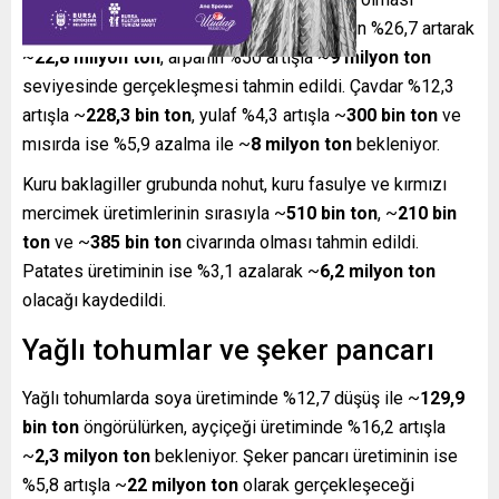
öngörülüyor. Bu kapsamda buğday üretiminin %26,7 artarak
~
22,8 milyon ton
, arpanın %50 artışla ~
9 milyon ton
seviyesinde gerçekleşmesi tahmin edildi. Çavdar %12,3
artışla ~
228,3 bin ton
, yulaf %4,3 artışla ~
300 bin ton
ve
mısırda ise %5,9 azalma ile ~
8 milyon ton
bekleniyor.
Kuru baklagiller grubunda nohut, kuru fasulye ve kırmızı
mercimek üretimlerinin sırasıyla ~
510 bin ton
, ~
210 bin
ton
ve ~
385 bin ton
civarında olması tahmin edildi.
Patates üretiminin ise %3,1 azalarak ~
6,2 milyon ton
olacağı kaydedildi.
Yağlı tohumlar ve şeker pancarı
Yağlı tohumlarda soya üretiminde %12,7 düşüş ile ~
129,9
bin ton
öngörülürken, ayçiçeği üretiminde %16,2 artışla
~
2,3 milyon ton
bekleniyor. Şeker pancarı üretiminin ise
%5,8 artışla ~
22 milyon ton
olarak gerçekleşeceği