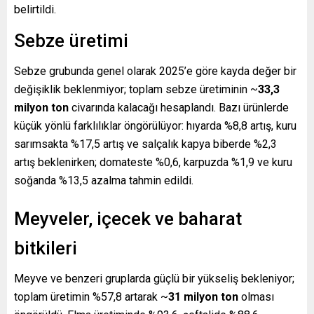
belirtildi.
Sebze üretimi
Sebze grubunda genel olarak 2025’e göre kayda değer bir
değişiklik beklenmiyor; toplam sebze üretiminin ~
33,3
milyon ton
civarında kalacağı hesaplandı. Bazı ürünlerde
küçük yönlü farklılıklar öngörülüyor: hıyarda %8,8 artış, kuru
sarımsakta %17,5 artış ve salçalık kapya biberde %2,3
artış beklenirken; domateste %0,6, karpuzda %1,9 ve kuru
soğanda %13,5 azalma tahmin edildi.
Meyveler, içecek ve baharat
bitkileri
Meyve ve benzeri gruplarda güçlü bir yükseliş bekleniyor;
toplam üretimin %57,8 artarak ~
31 milyon ton
olması