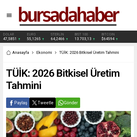
DOLAR
EURO
STERLİN
BIST 100
BITCOIN
47,5851
55,1265
64,2466
13.703,13
$64594
Anasayfa
Ekonomi
TÜİK: 2026 Bitkisel Üretim Tahmini
TÜİK: 2026 Bitkisel Üretim
Tahmini
Paylaş
Tweetle
Gönder