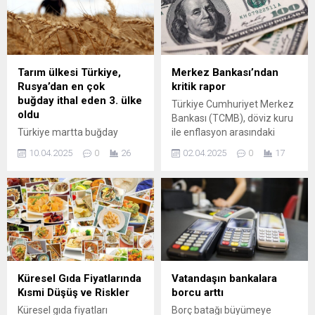
Tarım ülkesi Türkiye,
Merkez Bankası’ndan
Rusya’dan en çok
kritik rapor
buğday ithal eden 3. ülke
Türkiye Cumhuriyet Merkez
oldu
Bankası (TCMB), döviz kuru
Türkiye martta buğday
ile enflasyon arasındaki
ithalatındaki kısıtlamaları
ilişkiyi inceleyen yeni bir
10.04.2025
0
26
02.04.2025
0
17
kaldırmasının ardından Rus
çalışma yayımladı. Raporda,
buğdayı almaya yeniden
büyük kur şoklarının
başladı ve yalnızca bir ay
enflasyona etkisinin daha
içinde Rus buğdayının en
yüksek olduğu ve bu
büyük üçüncü ithalatçısı
etkilerin zamanla
oldu.
farklılaştığı vurgulandı.
Küresel Gıda Fiyatlarında
Vatandaşın bankalara
Kısmi Düşüş ve Riskler
borcu arttı
Küresel gıda fiyatları
Borç batağı büyümeye