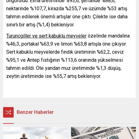
öngörüldü. Elma üretiminde %93,6, şeftalide %88,6,
nektarinde %107,7, kirazda %255,7 ve üzümde %53 artış
tahmin edilerek önemli artışlar öne çıktı. Çilekte ise daha
sınırlı bir artış (%1,4) bekleniyor.
Turunçgiller ve sert kabuklu meyveler
özelinde mandalina
%46,3, portakal %63,9 ve limon %63,8 artışla öne çıkıyor.
Sert kabuklu meyvelerde fındık üretiminin %62,2, ceviz
%95,1 ve Antep fıstığının %113,6 oranında yükselmesi
tahmin edildi. Öte yandan muz üretiminde %1,3 düşüş;
zeytin üretiminde ise %55,7 artış bekleniyor.
Benzer Haberler