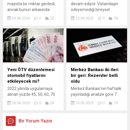
mayısta bir miktar geriledi;
devam ediyor. Vatandaşın
ancak bunun arkasında
ödeyemediği bireysel
farklı ürün gruplarındaki zıt
krediler ve kredi kartı
05.06.2026
0
22
12.09.2025
0
18
yönlü hareketler bulunuyor.
borçları rekor kırdı, tasfiye
FAO Gıda Fiyat Endeksi, aylık
olacak alacaklar bir yılda
bazda %0,2 azalarak 130,8
yüzde 152 artarak 224
puana indi; yıl bazında ise
milyar TL’ye ulaştı.
%2,9 yükseliş sürüyor.
Bitkisel yağ fiyatlarındaki
düşüş genel eğilimi aşağı
çekse de tahıl, şeker ve bazı
et ürünlerindeki artışlar...
Yeni ÖTV düzenlemesi
Merkez Bankası iki ileri
otomobil fiyatlarını
bir geri: Rezervler belli
etkileyecek mi?
oldu
2022 yılında uygulamaya
Merkez Bankası'nın haftalık
alınan yüzde 45, 50, 60, 70
yayınladığı analize göre 7
ve 80’lik ÖTV matrah
Mart haftasında bir önceki
26.06.2025
0
24
13.03.2025
0
19
dilimleri, araç fiyatlarında
haftaya göre toplam
yaşanan artış nedeniyle
rezervler 4 milyar 498
işlevini yitirmişti. 2023
milyon dolar artışla 169
Bir Yorum Yazın
Temmuz ayından bu yana
milyar 915 milyon dolara
otomobillere fiilen sadece
çıktı.