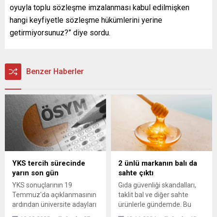
oyuyla toplu sözleşme imzalanması kabul edilmişken
hangi keyfiyetle sözleşme hükümlerini yerine
getirmiyorsunuz?” diye sordu.
Benzer Haberler
YKS tercih sürecinde
2 ünlü markanın balı da
yarın son gün
sahte çıktı
YKS sonuçlarının 19
Gıda güvenliği skandalları,
Temmuz'da açıklanmasının
taklit bal ve diğer sahte
ardından üniversite adayları
ürünlerle gündemde. Bu
için tercih süreci 1
yazıda, bu skandalların