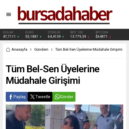
DOLAR
EURO
STERLİN
BIST 100
BITCOIN
47,7111
55,1881
64,4139
13.779,39
$64871
Anasayfa
Gündem
Tüm Bel-Sen Üyelerine Müdahale Girişimi
Tüm Bel-Sen Üyelerine
Müdahale Girişimi
Paylaş
Tweetle
Gönder