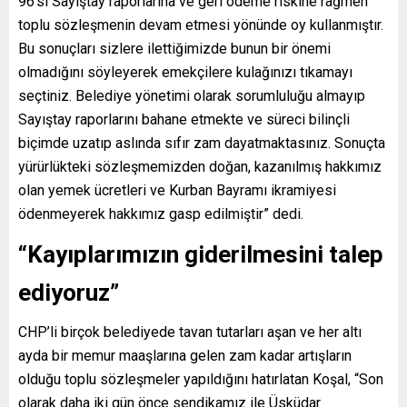
96’sı Sayıştay raporlarına ve geri ödeme riskine rağmen
toplu sözleşmenin devam etmesi yönünde oy kullanmıştır.
Bu sonuçları sizlere ilettiğimizde bunun bir önemi
olmadığını söyleyerek emekçilere kulağınızı tıkamayı
seçtiniz. Belediye yönetimi olarak sorumluluğu almayıp
Sayıştay raporlarını bahane etmekte ve süreci bilinçli
biçimde uzatıp aslında sıfır zam dayatmaktasınız. Sonuçta
yürürlükteki sözleşmemizden doğan, kazanılmış hakkımız
olan yemek ücretleri ve Kurban Bayramı ikramiyesi
ödenmeyerek hakkımız gasp edilmiştir” dedi.
“Kayıplarımızın giderilmesini talep
ediyoruz”
CHP’li birçok belediyede tavan tutarları aşan ve her altı
ayda bir memur maaşlarına gelen zam kadar artışların
olduğu toplu sözleşmeler yapıldığını hatırlatan Koşal, “Son
olarak daha iki gün önce sendikamız ile Üsküdar