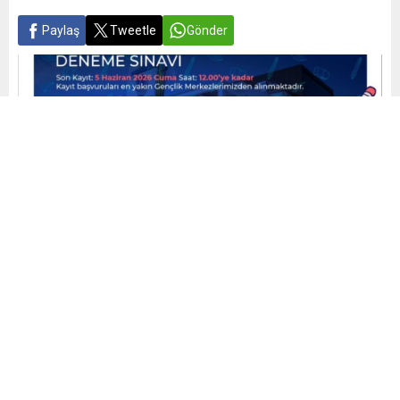
Paylaş
Tweetle
Gönder
Yayınlama: 03.06.2026
A
A
+
-
0
BURSA BÜYÜKŞEHİR BELEDİYESİ, ÜNİVERSİTE
ADAYLARININ SINAV KAYGILARINI YENMELERİNE