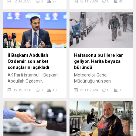
12.08.2025
0
27
13.11.2024
0
45
Ağustos'ta başlamıştı.
nedenlerini, sonuçlarını ve
Tercih işlemleri ÖSYM'nin
tüketicilerin nasıl
"ais.osym.gov.tr" internet
korunabileceğini keşfedin.
adresinden yapılabiliyor.
ÖSYM'nin açıklamasına
göre, adaylar tercih ...
İl Başkanı Abdullah
Haftasonu bu illere kar
Özdemir son anket
geliyor. Harita beyaza
sonuçlarını açıkladı
büründü
AK Parti İstanbul İl Başkanı
Meteoroloji Genel
Abdullah Özdemir,
Müdürlüğü'nün son
Habertürk canlı yayınında
tahminlerinde yer alan
06.05.2026
0
18
15.11.2024
0
31
İstanbul yönetimine ve
bilgilere göre; Ülkemizin batı
partiler arası duruma dair
kesimlerinin çok bulutlu,
değerlendirmeler yaptı.
Marmara, Ege
Özdemir, yaşanan
(Afyonkarahisar hariç), Batı
gelişmelerin rastgele olaylar
Akdeniz, Batı ve Orta
olmadığını; uzun süredir
Karadeniz ile Mersin, Adana,
biriken sorunların yansıması
Osmaniye, Ankara,
olduğunu savundu. Özdemir,
Eskişehir, Çankırı ve ...