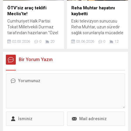
İstanbul Büyükşehir
ÖTV’siz araç teklifi
Reha Muhtar hayatını
Belediyesi’nin mali
Meclis’te!
kaybetti
durumuna dikkat çekerek
Cumhuriyet Halk Partisi
Eski televizyon sunucusu
son yedi yılda ağır bir borç
Tokat Milletvekili Durmaz
Reha Muhtar, uzun süredir
yükünün ortaya çıktığını
tarafından hazırlanan “Özel
sağlık sorunlarıyla mücadele
belirtti....
Tüketim Vergisi Kanununda
ediyordu. Bodrum’daki
02.03.2026
0
20
03.06.2026
0
12
Değişiklik Yapılmasına Dair
evinde rahatsızlanmasının
Kanun Teklifi”, 4760 sayılı
ardından akşam saatlerinde
Özel Tüketim Vergisi
hastaneye kaldırıldı. Yapılan
Bir Yorum Yazın
Kanunu’nda değişiklik
ilk tetkikler sonucu kalp
öngörüyor. Teklife göre,
yetmezliği teşhisi konulan
5362 sayılı Kanun ...
Muhtar, ne yazık ki bu sabah
yaşamını yitirdi. Olayın
Detayları Reha Muhtar,
1990’lı ve 2000’li yıllarda
sunduğu ana haber
bültenleri ve tartışma
programlarıyla...