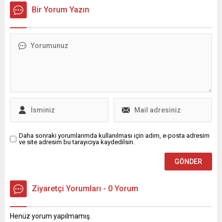
Dayanışma, Kardeşlik ve
İznik ile Kocaeli’nin Gölcük
Bir Yorum Yazın
Demokrasi Komisyonu'nun
ilçesi arasında mesafeyi
da rapor mesaisi devam
kısaltan ve alternatif
edecek.
oluşturan bağlantı yolunu
yeniliyor. Bursa Büyükşehir
Belediyesi Ulaşım Dairesi
Başkanlığı Yol Yapım Şube
Müdürlüğü ekipleri
tarafından İznik ilçesi
Hacıosman Mahallesi ile
Eriklitepe Bağlantı Yolu’nda
yürütülen çalışmalar
çerçevesinde, yaklaşık 6
bin...
Daha sonraki yorumlarımda kullanılması için adım, e-posta adresim
ve site adresim bu tarayıcıya kaydedilsin.
Ziyaretçi Yorumları - 0 Yorum
Henüz yorum yapılmamış.