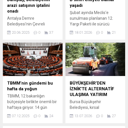
arazi satışının iptalini
yaşadı
onadı
Şubat ayında Meclis'e
Antalya Demre
sunulması planlanan 12.
Belediyesi'nin Çevreli
Yargı Paketi ile sürücü
Mahallesi'nde 24 bin 834
kimliklerinin kapsamında
20.06.2025
0
37
18.01.2026
0
21
metrekarelik iki parselden
değişikliğe gidilmesi
oluşan arazilerin satış
bekleniyor. 2023 yılında
kararını iptal eden Antalya
yapılan değişiklik ile B sınıfı
2'nci İdare Mahkemesi'nin
ehliyet sahiplerine 125 cc'ye
kararı, Danıştay tarafından
kadar motosiklet
da onandı.
kullanabilme yetkisi
verilirken, yeni paketle
birlikte bu sınırın 250 cc'ye
yükseltileceği öne sürüldü.
TBMM’nin gündemi bu
BÜYÜKŞEHİR’DEN
hafta da yoğun
İZNİK’TE ALTERNATİF
ULAŞIMA YATIRIM
TBMM, 12 bakanlığın
bütçesiyle birlikte önemli bir
Bursa Büyükşehir
haftaya giriyor. 14 gün
Belediyesi, kırsal
kesintisiz sürecek 2026
mahallelerde ulaşım
07.12.2025
0
24
13.07.2026
0
27
bütçe görüşmelerine
altyapısını güçlendirme
başlanırken, Milli
çalışmaları kapsamında,