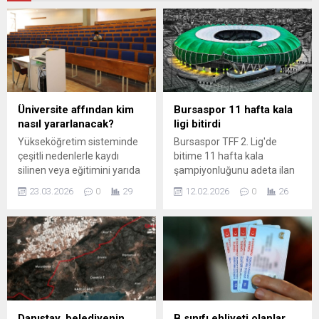
Üniversite affından kim
Bursaspor 11 hafta kala
nasıl yararlanacak?
ligi bitirdi
Yükseköğretim sisteminde
Bursaspor TFF 2. Lig'de
çeşitli nedenlerle kaydı
bitime 11 hafta kala
silinen veya eğitimini yarıda
şampiyonluğunu adeta ilan
bırakan binlerce kişiyi
etti.Süper Lig'in eski
23.03.2026
0
29
12.02.2026
0
26
ilgilendiren yasal
şampiyonu, resmi sosyal
düzenlemede sona gelindi.
medya hesaplarından art
AKP tarafından hazırlanan
arda yayımladığı videolarla
taslak, üniversitelerdeki
camiaya şampiyonluk
dosya yoğunluğunu
mesajı verdi.Videoda teknik
azaltmayı ve belirli kriterleri
heyet, futbolcular ve
...
yönetim ...
Danıştay, belediyenin
B sınıfı ehliyeti olanlar