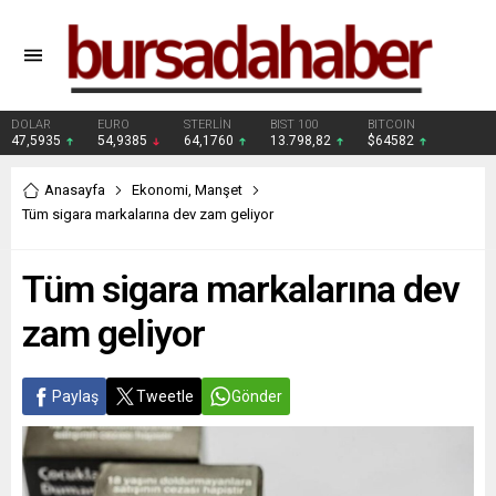
DOLAR
EURO
STERLİN
BIST 100
BITCOIN
47,5935
54,9385
64,1760
13.798,82
$64582
Anasayfa
Ekonomi
,
Manşet
Tüm sigara markalarına dev zam geliyor
Tüm sigara markalarına dev
zam geliyor
Paylaş
Tweetle
Gönder