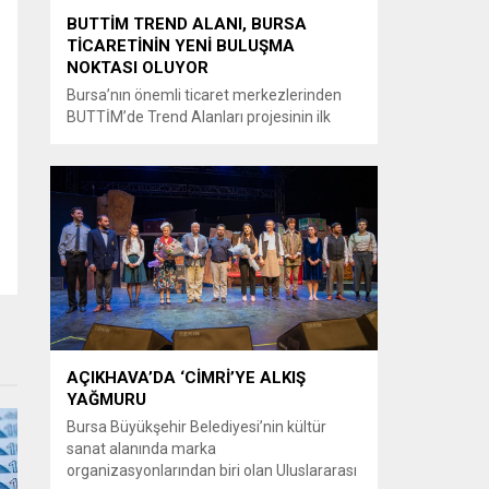
BUTTİM TREND ALANI, BURSA
TİCARETİNİN YENİ BULUŞMA
NOKTASI OLUYOR
Bursa’nın önemli ticaret merkezlerinden
BUTTİM’de Trend Alanları projesinin ilk
uygulama alanı ziyaretçilerin beğenisine
sunuldu. Projenin tamamlanmasıyla
birlikte tüm BUTTİM üreticilerinin en trend
ürünlerinin tek alanda buluşturulması
hedefleniyor. Bursa’nın önemli ticaret
merkezlerinden BUTTİM’de, ticaretin ve
sektörlerin buluşma noktası olacak yeni bir
proje hayata geçirildi. Trend Alanları ile
BUTTİM’de faaliyet gösteren firmaların...
AÇIKHAVA’DA ‘CİMRİ’YE ALKIŞ
YAĞMURU
Bursa Büyükşehir Belediyesi’nin kültür
sanat alanında marka
organizasyonlarından biri olan Uluslararası