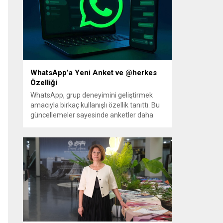
Hazırlanan düzenleme, örgütün fiili
varlığını sona erdirdiğinin ve tüm silah ile
mühimmatını teslim ettiğinin güvenlik
kurumlarınca tespiti...
WhatsApp’a Yeni Anket ve @herkes
Özelliği
WhatsApp, grup deneyimini geliştirmek
amacıyla birkaç kullanışlı özellik tanıttı. Bu
güncellemeler sayesinde anketler daha
esnek hale geliyor; ayrıca kalabalık
gruplarda herkesin dikkatini anında
çekmek kolaylaşıyor. Platforma eklenen
yenilikler, grup içi organizasyonları ve
duyuruları yönetmeyi daha pratik bir hâle
getiriyor. Aşağıda öne çıkan değişiklikler ve
kullanım notları özetlenmiştir. Anketlerde
esneklik ve...