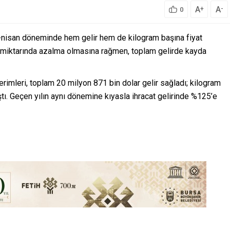
A
A
+
-
0
cak-nisan döneminde hem gelir hem de kilogram başına fiyat
at miktarında azalma olmasına rağmen, toplam gelirde kayda
imleri, toplam 20 milyon 871 bin dolar gelir sağladı; kilogram
ştı. Geçen yılın aynı dönemine kıyasla ihracat gelirinde %125’e