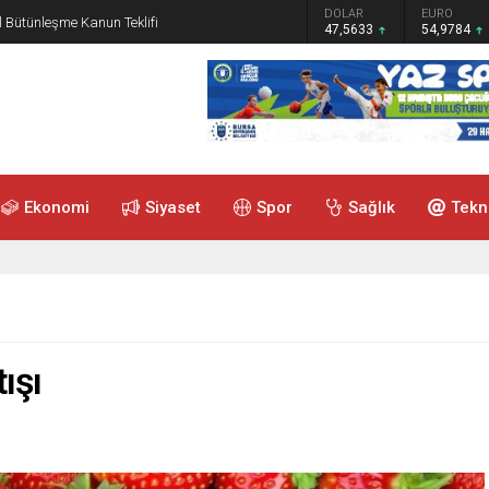
GRAM ALTIN
DOLAR
EURO
 Bütünleşme Kanun Teklifi
6.495,07
47,5633
54,9784
Ekonomi
Siyaset
Spor
Sağlık
Tekn
ışı