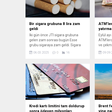
Bir sigara grubuna 8 lira zam
ATM’le
geldi
yatırma 
İki gün önce JTI sigara grubuna
Eylül ayı
gelen zam sonrası bugün Esse
ATM'lerd
grubu sigaraya zam geldi. Sigara
ve çekme
fiyatlarına bir zam daha geldi. Tekel
gitti. Öz
06.03.2025
0
16
09.09.
Bayileri Yardımlaşma Derneği
limitleri
Başkanı Erol Dündar, sosyal medya
ayrımına
hesabından yaptığı açıklamada, bir
yapılaca
sigara grubuna 8 TL ...
de sınır 
Kredi kartı limitini tam doldurup
Brent f
sonra ödeyen milyonları
yine za