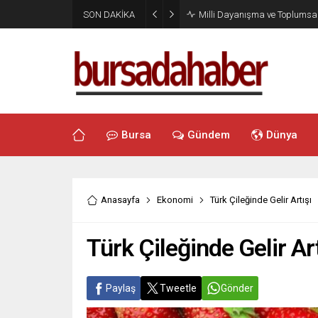
SON DAKİKA
Milli Dayanışma ve Toplumsal
Bursa
Gündem
Dünya
Anasayfa
Ekonomi
Türk Çileğinde Gelir Artışı
Türk Çileğinde Gelir Art
Paylaş
Tweetle
Gönder