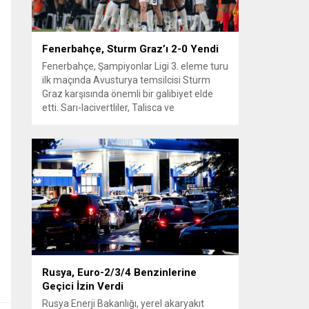
Fenerbahçe, Sturm Graz’ı 2-0 Yendi
Fenerbahçe, Şampiyonlar Ligi 3. eleme turu
ilk maçında Avusturya temsilcisi Sturm
Graz karşısında önemli bir galibiyet elde
etti. Sarı-lacivertliler, Talisca ve
Greenwood’un attığı gollerle sahadan 2-0
üstün ayrıldı ve rövanş öncesi avantaj
sağladı. Karşılaşma sonrası takım yönetimi
mücadeleyi değerlendirdi ve gelecek
planlarına dair bilgi verdi. Futboldan
sorumlu yönetici Cihan Kamer,...
Rusya, Euro-2/3/4 Benzinlerine
Geçici İzin Verdi
Rusya Enerji Bakanlığı, yerel akaryakıt