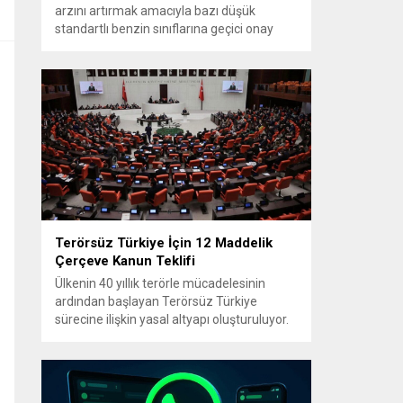
arzını artırmak amacıyla bazı düşük
standartlı benzin sınıflarına geçici onay
verdi. Karar, üretim, ithalat ve satışa yönelik
uygulanacak sınırlamaları 1 Temmuz
2027’ye kadar kaldırıyor. Açıklamada bu
düzenlemenin kalıcı bir çevre politikası
değişikliği anlamına gelmediği
vurgulanıyor; kararın geçici olduğu ve uzun
vadeli çevre hedeflerinden sapma
amaçlanmadığı...
Terörsüz Türkiye İçin 12 Maddelik
Çerçeve Kanun Teklifi
Ülkenin 40 yıllık terörle mücadelesinin
ardından başlayan Terörsüz Türkiye
sürecine ilişkin yasal altyapı oluşturuluyor.
AK Parti tarafından hazırlanan çerçeve
yasa teklifi, TBMM Başkanlığı’na sunulmak
üzere hazırlandı ve teklifin 12 maddelik
düzenlemeleri kamuoyuyla paylaşıldı.