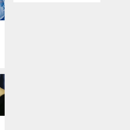
Bursa Festivali kapsamında sahnelenen
ödüllü oyun ‘Cimri’, tiyatroseverlerden tam
not aldı. Büyükşehir Belediyesi adına Bursa
Kültür Sanat ve Turizm Vakfı (BKSTV)
tarafından bu yıl 64’üncüsü düzenlenen
Uluslararası Bursa Festivali, Bursalıları
seçkin kültür ve sanat etkinlikleriyle
buluşturmaya devam ediyor. Bu...