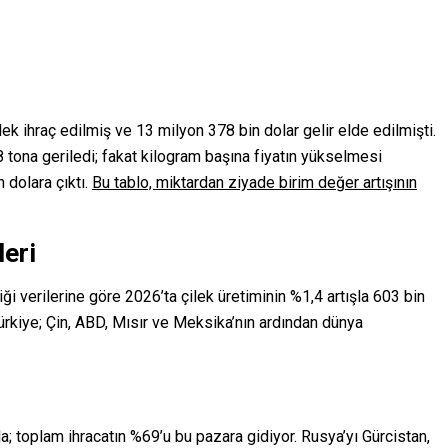
k ihraç edilmiş ve 13 milyon 378 bin dolar gelir elde edilmişti.
8 tona geriledi; fakat kilogram başına fiyatın yükselmesi
 dolara çıktı.
Bu tablo, miktardan ziyade birim değer artışının
leri
ği verilerine göre 2026’ta çilek üretiminin %1,4 artışla 603 bin
ürkiye; Çin, ABD, Mısır ve Meksika’nın ardından dünya
a; toplam ihracatın %69’u bu pazara gidiyor. Rusya’yı Gürcistan,