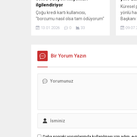
ilgilendiriyor
Küresel 
Çoğu kredi kartı kullanıcısı,
yönlü ha
"borcumu nasıl olsa tam ödüyorum"
Başkanı 
düşüncesiyle limitin tamamını
tarifeler
13.01.2026
0
33
09.07.
kullanıyor ancak finans uzmanları
Ağustos’a
uyardı. Borcun tamamını ödemek
artırırke
tek başına yeterli değil. Limiti
destekle
sonuna kadar kullanmak, kredi
çıkıyor. 
notunuzu sessizce aşağı çekiyor.
Bir Yorum Yazın
Daha sonraki yorumlarımda kullanılması için adım, e-p