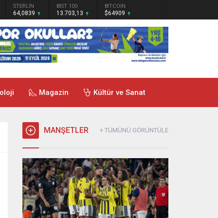
STERLİN
BIST 100
BITCOIN
64,0839
13.703,13
$64909
oloji
Magazin
Kültür ve Sanat
MANŞETLER
+ TÜMÜNÜ GÖRÜNTÜLE