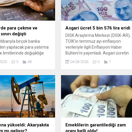
rde para çekme ve
Asgari ücret 5 bin 576 lira eridi
sınırı değişti
DİSK Araştırma Merkezi (DİSK-AR),
 itibarıyla birçok banka
TÜİK'in temmuz ayı enflasyon
en yapılacak para yatırma
verileriyle ilgili Enflasyon Haber
 limitlerinde değişikliğe
Bülteni'ni yayımladı. Asgari ücretin
el bankalar ilk kez işlem
yılın ilk altı ayında 5 bin 576 lira
2025
0
48
04.08.2026
0
7
nde şube içi ve şube dışı
değer kaybettiği belirtilen bültende,
 giderken, ATM üzerinden
düşük gelirli yurttaşların gıdadan
k para yatırma işlemlerinde
kısarak kira ve ulaşıma harcama
185 bin TL'ye yükseltildi.
yaptığı kaydedildi.
ena yükseldi: Akaryakıta
Emeklilerin garantilediği zam
m mı geliyor?
oranı belli oldu!