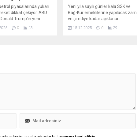
petrol piyasalarında yukarı
Yeni yıla sayılı günler kala SSK ve
reket dikkat çekiyor. ABD
Bağ-Kur emeklilerine yapılacak zam
Donald Trump’ın yeni
ve şimdiye kadar açıklanan
e dair karar süresini 1
rakamlarla kesinleşen zam miktarı
2025
0
13
15.12.2025
0
29
 ertelemesi, belirsizlikleri
belli oldu. İşte tüm ayrıntılar...
n petrol fiyatlarını
yen bir unsur olarak öne
Çarşamba ...
osta adresim ve site adresim bu tarayıcıya kaydedilsin.