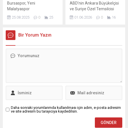
Bursaspor, Yeni
ABD’nin Ankara Büyükelçisi
Malatyaspor
ve Suriye Özel Temsilcisi
deplasmanından 8-0 galip
Barrack, sosyal medya
25.08.2025
0
25
01.06.2026
0
16
ayrıldı. Yeni Malatyaspor, 2.
üzerinden atandığı yeni
Lig’in ilk
göreviyle ilgili açıklama
haftasında Bursaspor’u
yaptı. Paylaşımında, Başkan
Bir Yorum Yazın
konuk etti. Karşılaşma Yeni
Donald Trump tarafından
Malatya Stadyumu’nda
verilen görevi kabul
oynandı. Müsabakada
etmekten gurur duyduğunu
Yakup Özhan düdük çaldı.
belirtti ve Trump’ın
Bursaspor, Yeni
bölgedeki liderlerle
Malatyaspor
doğrudan ilişkiler kurma
deplasmanında 8-0 kazandı.
yaklaşımına vurgu yaptı.
Bursaspor’un gollerini
Barrack, görevini yürütürken
Ertuğrul Ersoy (2), Tayfun
ABD dış politikasının
Aydoğan, Sertaç Çam (2),
bölgedeki ortaklarla daha
Muhammet Demir (2) ve
fazla sorumluluk...
İlhan Depe...
Daha sonraki yorumlarımda kullanılması için adım, e-posta adresim
ve site adresim bu tarayıcıya kaydedilsin.