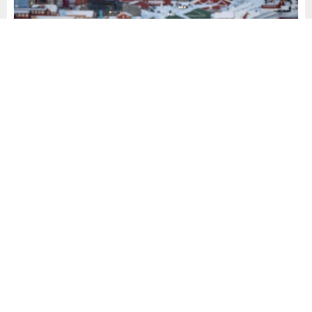
Yayınlama: 20.05.2026
A
A
+
-
0
ABD’nin Grönland konusunda artan ilgisi, bölgedeki
yetkililer ve halk arasında güçlü tepkilere yol açtı. Özel
Temsilci Jeff Landry’nin ziyaretinde kendisine eşlik eden
doktor Joseph Griffin’in Nuuk’a ‘sağlık değerlendirmesi’
amacıyla gelmesi, Grönland yönetimi tarafından sorgulandı.