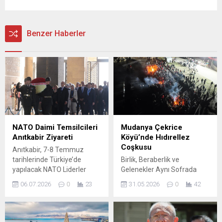
Benzer Haberler
NATO Daimi Temsilcileri
Mudanya Çekrice
Anıtkabir Ziyareti
Köyü’nde Hıdırellez
Coşkusu
Anıtkabir, 7-8 Temmuz
tarihlerinde Türkiye’de
Birlik, Beraberlik ve
yapılacak NATO Liderler
Gelenekler Aynı Sofrada
Zirvesi öncesinde, NATO
Buluştu Bursa’nın Mudanya
06.07.2026
0
23
31.05.2026
0
42
Luxembourg Daimi
ilçesine bağlı Çekrice
Temsilcisi Stephan Frédéric
Köyü’nde düzenlenen
Müller başkanlığındaki
Hıdırellez Şenliği, köy
heyete ev sahipliği yaptı.
halkının ve çevre