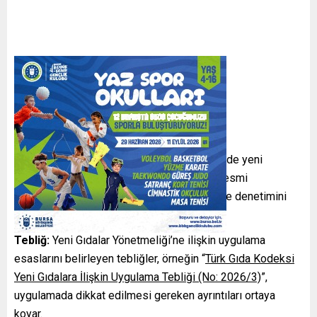
Yönetmelik ve Tebliğ
Yönetmelik:
Türk Gıda Kodeksi çerçevesinde yeni
gıdalarla ilgili genel düzenlemeleri içeren resmi
metinlerdir. Bu düzenlemeler, gıda üretimi ve denetimini
yönlendirir.
Tebliğ:
Yeni Gıdalar Yönetmeliği’ne ilişkin uygulama
esaslarını belirleyen tebliğler, örneğin “
Türk Gıda Kodeksi
Yeni Gıdalara İlişkin Uygulama Tebliği (No: 2026/3)
”,
uygulamada dikkat edilmesi gereken ayrıntıları ortaya
koyar.