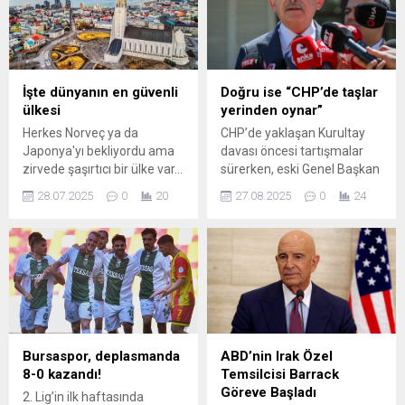
Heyet, Anıtkabir’in Aslanlı
bölgelerden gelen
Yol’undan yürüyerek Ulu
misafirlerin yoğun
Önder Mustafa Kemal
katılımıyla büyük bir coşku
Atatürk’ün mozolesine çıktı
içerisinde gerçekleştirildi.
ve burada saygı duruşunda
Köy Muhtarlığı öncülüğünde
İşte dünyanın en güvenli
Doğru ise “CHP’de taşlar
bulundu. Çelenk sunumunun
organize edilen etkinlik,
ülkesi
yerinden oynar”
ardından Misak-ı Milli
geleneksel değerlerin
Herkes Norveç ya da
CHP’de yaklaşan Kurultay
Kulesi’ne geçildi ve heyet
yaşatıldığı, dostlukların
Japonya'yı bekliyordu ama
davası öncesi tartışmalar
Anıtkabir Özel...
pekiştirildiği ve kültürel
zirvede şaşırtıcı bir ülke var...
sürerken, eski Genel Başkan
mirasın gelecek nesillere
Suç oranının yok denecek
Kemal Kılıçdaroğlu,
aktarılmasına katkı sağlayan
28.07.2025
0
20
27.08.2025
0
24
kadar az olduğu,
kendisiyle ilgili bazı haberler
anlamlı...
vatandaşların evlerini bile
hakkında sessizliğini bozdu.
kilitlemediği bu ülke, yaşam
güvenliğinde dünya lideri
oldu.
Bursaspor, deplasmanda
ABD’nin Irak Özel
8-0 kazandı!
Temsilcisi Barrack
Göreve Başladı
2. Lig’in ilk haftasında