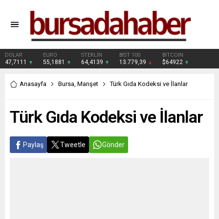
DOLAR
EURO
STERLİN
BIST 100
BITCOIN
47,7111
55,1881
64,4139
13.779,39
$64922
Anasayfa
Bursa
,
Manşet
Türk Gıda Kodeksi ve İlanlar
Türk Gıda Kodeksi ve İlanlar
Paylaş
Tweetle
Gönder