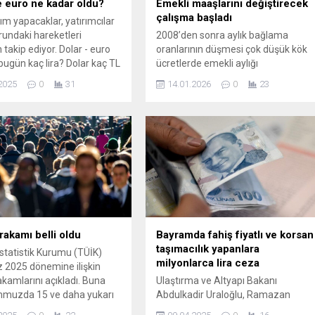
e euro ne kadar oldu?
Emekli maaşlarını değiştirecek
çalışma başladı
ım yapacaklar, yatırımcılar
rundaki hareketleri
2008’den sonra aylık bağlama
takip ediyor. Dolar - euro
oranlarının düşmesi çok düşük kök
 bugün kaç lira? Dolar kaç TL
ücretlerde emekli aylığı
tırımcılar ve alım-satım
bağlanmasına neden olunca iktidar
2025
0
31
14.01.2026
0
23
ar iç ve dış piyasaya hakim
en düşük emekli aylığı uygulamasını
n yakından takip ettiği altın
başlatmış, kök ücretle arada oluşan
farkın Hazine'den karşılanması
kararlaştırılmıştı. İlk ...
 rakamı belli oldu
Bayramda fahiş fiyatlı ve korsan
taşımacılık yapanlara
İstatistik Kurumu (TÜİK)
milyonlarca lira ceza
2025 dönemine ilişkin
rakamlarını açıkladı. Buna
Ulaştırma ve Altyapı Bakanı
mmuzda 15 ve daha yukarı
Abdulkadir Uraloğlu, Ramazan
işilerde işsiz sayısı 2025 yılı
Bayramı öncesi ve süresince 2 bin