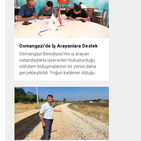
vatandaşlara yeni yaşam alanları sunmak
amacıyla yürüttüğü park çalışmalarını
sürdürüyor....
Osmangazi’de İş Arayanlara Destek
Osmangazi Belediyesi’nin iş arayan
vatandaşlarla işverenleri buluşturduğu
istihdam buluşmalarının bir yenisi daha
gerçekleştirildi. Yoğun katılımın olduğu
organizasyonda işverenlerle birebir
görüşme yapan 50 kişi yapılan
değerlendirmelerin ardından iş sahibi oldu.
Osmangazi Belediyesi’nin, Bursa Ticaret
ve Sanayi Odası (BTSO) ve İŞKUR iş
birliğiyle yıl boyunca sürdürdüğü istihdam
buluşmaları yoğun ilgi görmeye devam...