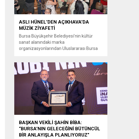
ASLI HÜNEL’DEN AÇIKHAVA’DA
MÜZİK ZİYAFETİ
Bursa Büyükşehir Belediyesi’nin kültür
sanat alanındaki marka
organizasyonlarından Uluslararası Bursa
Festivali’nde Türk müziğinin güçlü sesi Aslı
Hünel, Bursalılara müzik ziyafeti sundu.
Büyükşehir Belediyesi adına Bursa Kültür
Sanat ve Turizm Vakfı (BKSTV) tarafından
bu yıl 64’üncüsü düzenlenen Uluslararası
Bursa Festivali, sevilen sanatçı Aslı Hünel’i
müzikseverlerle buluşturdu. Uludağ İçecek
ana sponsorluğunda düzenlenen...
BAŞKAN VEKİLİ ŞAHİN BİBA:
“BURSA’NIN GELECEĞİNİ BÜTÜNCÜL
BİR ANLAYIŞLA PLANLIYORUZ”