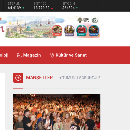
STERLİN
BIST 100
BITCOIN
64,4139
13.779,39
$64824
oloji
Magazin
Kültür ve Sanat
MANŞETLER
+ TÜMÜNÜ GÖRÜNTÜLE