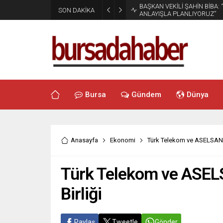
BAŞKAN VEKİLİ ŞAHİN BİBA:
SON DAKİKA
ANLAYIŞLA PLANLIYORUZ”
Bursa
Gündem
Dünya
Anasayfa
Ekonomi
Türk Telekom ve ASELSAN’d
Türk Telekom ve ASELS
Birliği
Paylaş
Tweetle
Gönder