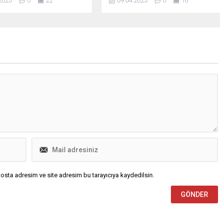
2025
0
22
09.04.2025
0
16
yında bir önceki aya göre
377 işletmeyi ve 63 bin 113 otobüs
kişi azalarak 2 milyon 828
seferini denetlediklerini bildirerek,
ldu. İşsizlik oranı ise 0,4
"10 Mart-6 Nisan tarihlerinde
larak yüzde 8,0
otobüs firmalarına 8 bin 347
de gerçekleşti....
işlemde 37 milyon 400 bin 120 lira
ceza uygulandı." ifadesini kullandı.
osta adresim ve site adresim bu tarayıcıya kaydedilsin.