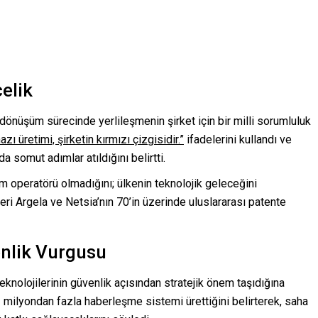
celik
al dönüşüm sürecinde yerlileşmenin şirket için bir milli sorumluluk
zı üretimi, şirketin kırmızı çizgisidir.”
ifadelerini kullandı ve
somut adımlar atıldığını belirtti.
m operatörü olmadığını; ülkenin teknolojik geleceğini
leri Argela ve Netsia’nın 70’in üzerinde uluslararası patente
nlik Vurgusu
eknolojilerinin güvenlik açısından stratejik önem taşıdığına
 milyondan fazla haberleşme sistemi ürettiğini belirterek, saha