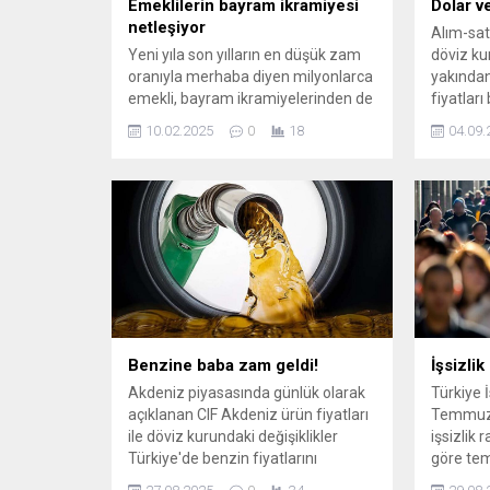
Emeklilerin bayram ikramiyesi
Dolar v
netleşiyor
Alım-sat
Yeni yıla son yılların en düşük zam
döviz ku
oranıyla merhaba diyen milyonlarca
yakından 
emekli, bayram ikramiyelerinden de
fiyatları
teselli bulamayacak. AKP'ye yakın
oldu? Ya
10.02.2025
0
18
04.09.
kaynakların detaylarını paylaştığı
yapacakl
ikramiye düzenlemesinde
olmak içi
muhtemel iki rakam belli oldu.
ve ...
Benzine baba zam geldi!
İşsizlik
Akdeniz piyasasında günlük olarak
Türkiye 
açıklanan CIF Akdeniz ürün fiyatları
Temmuz 
ile döviz kurundaki değişiklikler
işsizlik 
Türkiye'de benzin fiyatlarını
göre te
güncelledi. ÖTV ve EPDK payı da
yaştaki k