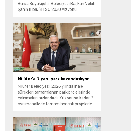
Bursa Büyükşehir Belediyesi Başkan Vekili
Şahin Biba, ‘BTSO 2030 Vizyonu’
kapsamında hayata geçirilen TEKNOSAB
KOBİ OSB’nin tanıtıldığı lansman
programında, “Bursa’mızın ulaşım ve
turizm master planlarını vatandaşlarımızın
konforunu ve güvenliğini esas alarak
hazırlıyoruz. Çevre düzeni planı
çalışmalarımızı da şehrimizin gelecek
yıllardaki gelişimini bütüncül bir anlayışla
yönlendirecek şekilde sürdürüyoruz. KOBİ
OSB de...
Nilüfer’e 7 yeni park kazandırılıyor
Nilüfer Belediyesi, 2026 yılında ihale
süreçleri tamamlanan park projelerinde
çalışmaları hızlandırdı. Yıl sonuna kadar 7
ayrı mahallede tamamlanacak projelerle
kente yaklaşık 24 bin metrekarelik yeni
park alanı kazandırılacak. Nilüfer
Belediyesi, ilçe genelinde kişi başına düşen
yeşil alan miktarını artırmak ve