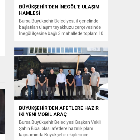
BÜYÜKŞEHİR’DEN İNEGÖL’E ULAŞIM
HAMLESİ
Bursa Büyükşehir Belediyesi, il genelinde
başlatılan ulaşım teyakkuzu çerçevesinde
İnegöl ilçesine bağlı 3 mahallede toplam 10
kilometrelik güzergahta sathi kaplama ve
yol genişletme çalışmalarına başladı. Şahin
Biba başkanlığında başlatılan ulaşım
seferberliği kapsamında Bursa Büyükşehir
Belediyesi Ulaşım Dairesi Başkanlığı
koordinasyonuyla 17 ilçede yol yenileme
çalışmalarına hız verildi. Başkan Vekili
Biba’nın göreve...
BÜYÜKŞEHİR’DEN AFETLERE HAZIR
İKİ YENİ MOBİL ARAÇ
Bursa Büyükşehir Belediyesi Başkan Vekili
Şahin Biba, olası afetlere hazırlık planı
kapsamında Büyükşehir ekiplerince