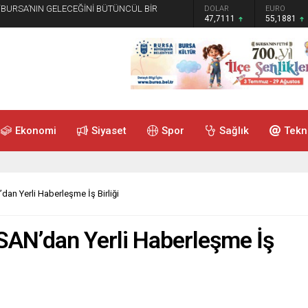
 “BURSA’NIN GELECEĞİNİ BÜTÜNCÜL BİR
GRAM ALTIN
DOLAR
EURO
6.660,55
47,7111
55,1881
Ekonomi
Siyaset
Spor
Sağlık
Tekn
an Yerli Haberleşme İş Birliği
AN’dan Yerli Haberleşme İş