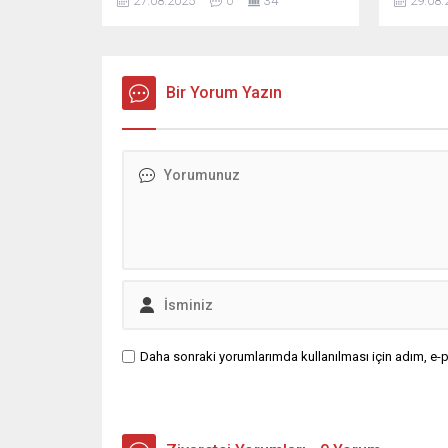
27.08.2025
0
34
29.08.
eklendikten sonra KDV ilave edilen
Temmuz a
litre fiyatı son güncelleme ile 1
164 bin 
liranın ...
bin kişi o
puan aza
Bir Yorum Yazın
seviyesin
Daha sonraki yorumlarımda kullanılması için adım, e-p