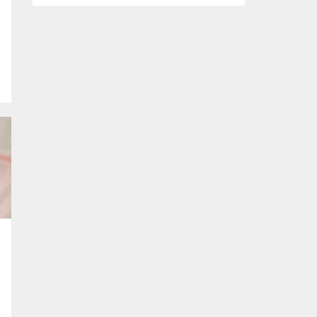
tasarlanan ve imalatı gerçekleştirilen
‘mobil ikram’ ve ‘mobil şarj istasyonu’
araçlarının yapım çalışmalarını inceledi.
Büyükşehir Belediyesi Afet İşleri Dairesi
Başkanlığı tarafından, olası afetler sonrası
vatandaşların temel ihtiyaçlarını
karşılamak amacıyla projelendirilen ‘mobil
ikram’ ve ‘mobil şarj istasyonu’...