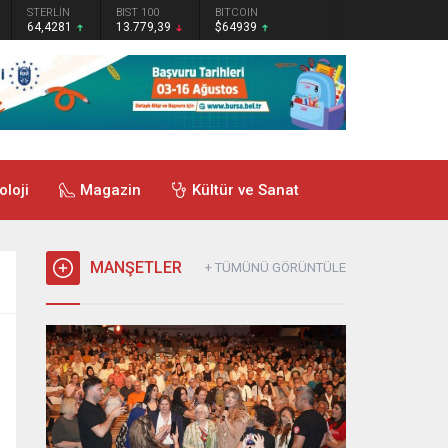
STERLİN
BIST 100
BITCOIN
64,4281
13.779,39
$64939
oloji
Magazin
Kültür ve Sanat
MANŞETLER
+ TÜMÜNÜ GÖRÜNTÜLE