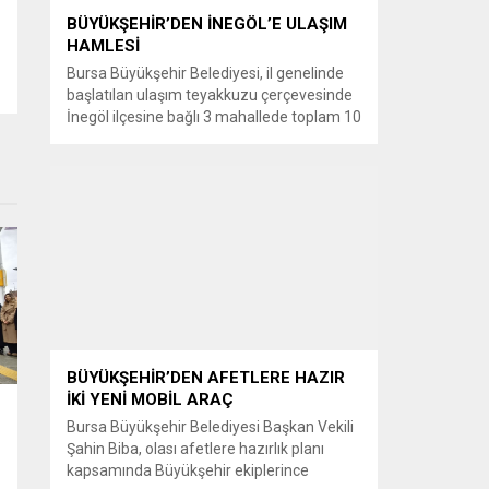
BÜYÜKŞEHİR’DEN İNEGÖL’E ULAŞIM
HAMLESİ
Bursa Büyükşehir Belediyesi, il genelinde
başlatılan ulaşım teyakkuzu çerçevesinde
İnegöl ilçesine bağlı 3 mahallede toplam 10
kilometrelik güzergahta sathi kaplama ve
yol genişletme çalışmalarına başladı. Şahin
Biba başkanlığında başlatılan ulaşım
seferberliği kapsamında Bursa Büyükşehir
Belediyesi Ulaşım Dairesi Başkanlığı
koordinasyonuyla 17 ilçede yol yenileme
çalışmalarına hız verildi. Başkan Vekili
Biba’nın göreve...
BÜYÜKŞEHİR’DEN AFETLERE HAZIR
İKİ YENİ MOBİL ARAÇ
Bursa Büyükşehir Belediyesi Başkan Vekili
Şahin Biba, olası afetlere hazırlık planı
kapsamında Büyükşehir ekiplerince