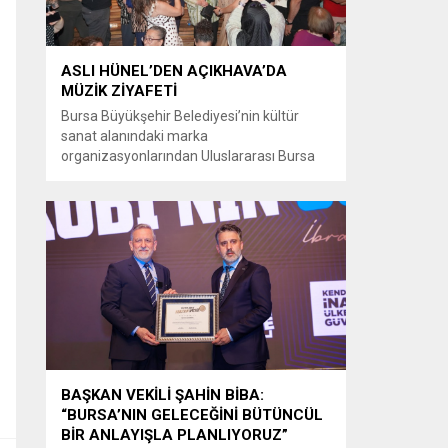
ASLI HÜNEL’DEN AÇIKHAVA’DA
MÜZİK ZİYAFETİ
Bursa Büyükşehir Belediyesi’nin kültür
sanat alanındaki marka
organizasyonlarından Uluslararası Bursa
Festivali’nde Türk müziğinin güçlü sesi Aslı
Hünel, Bursalılara müzik ziyafeti sundu.
Büyükşehir Belediyesi adına Bursa Kültür
Sanat ve Turizm Vakfı (BKSTV) tarafından
bu yıl 64’üncüsü düzenlenen Uluslararası
Bursa Festivali, sevilen sanatçı Aslı Hünel’i
müzikseverlerle buluşturdu. Uludağ İçecek
ana sponsorluğunda düzenlenen...
BAŞKAN VEKİLİ ŞAHİN BİBA:
“BURSA’NIN GELECEĞİNİ BÜTÜNCÜL
BİR ANLAYIŞLA PLANLIYORUZ”