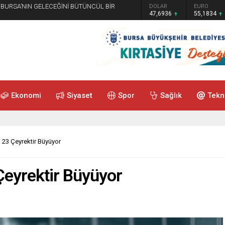
 “BURSA’NIN GELECEĞİNİ BÜTÜNCÜL BİR
GRAM ALTIN
DOLAR
EURO
6.659,26
47,6936
55,1834
Ekonomi
Siyaset
Spor
Sağlık
Tekn
 23 Çeyrektir Büyüyor
Çeyrektir Büyüyor