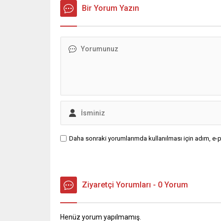
Ümit Özdağ ile Muharrem İnce
Bir Yorum Yazın
arasındaki gerilim, karşılıklı
açıklamalarla alevlendi. Taraflar
birbirlerinin karakterine ve siyasi
duruşuna yönelik...
Daha sonraki yorumlarımda kullanılması için adım, e-p
Ziyaretçi Yorumları - 0 Yorum
Henüz yorum yapılmamış.