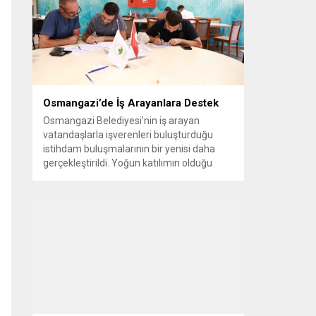
vatandaşlara yeni yaşam alanları sunmak
amacıyla yürüttüğü park çalışmalarını
sürdürüyor....
Osmangazi’de İş Arayanlara Destek
Osmangazi Belediyesi’nin iş arayan
vatandaşlarla işverenleri buluşturduğu
istihdam buluşmalarının bir yenisi daha
gerçekleştirildi. Yoğun katılımın olduğu
organizasyonda işverenlerle birebir
görüşme yapan 50 kişi yapılan
değerlendirmelerin ardından iş sahibi oldu.
Osmangazi Belediyesi’nin, Bursa Ticaret
ve Sanayi Odası (BTSO) ve İŞKUR iş
birliğiyle yıl boyunca sürdürdüğü istihdam
buluşmaları yoğun ilgi görmeye devam...