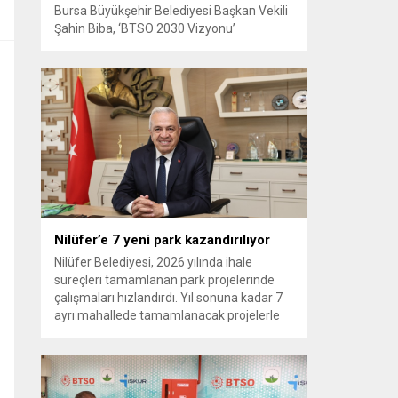
Bursa Büyükşehir Belediyesi Başkan Vekili
Şahin Biba, ‘BTSO 2030 Vizyonu’
kapsamında hayata geçirilen TEKNOSAB
KOBİ OSB’nin tanıtıldığı lansman
programında, “Bursa’mızın ulaşım ve
turizm master planlarını vatandaşlarımızın
konforunu ve güvenliğini esas alarak
hazırlıyoruz. Çevre düzeni planı
çalışmalarımızı da şehrimizin gelecek
yıllardaki gelişimini bütüncül bir anlayışla
yönlendirecek şekilde sürdürüyoruz. KOBİ
OSB de...
Nilüfer’e 7 yeni park kazandırılıyor
Nilüfer Belediyesi, 2026 yılında ihale
süreçleri tamamlanan park projelerinde
çalışmaları hızlandırdı. Yıl sonuna kadar 7
ayrı mahallede tamamlanacak projelerle
kente yaklaşık 24 bin metrekarelik yeni
park alanı kazandırılacak. Nilüfer
Belediyesi, ilçe genelinde kişi başına düşen
yeşil alan miktarını artırmak ve