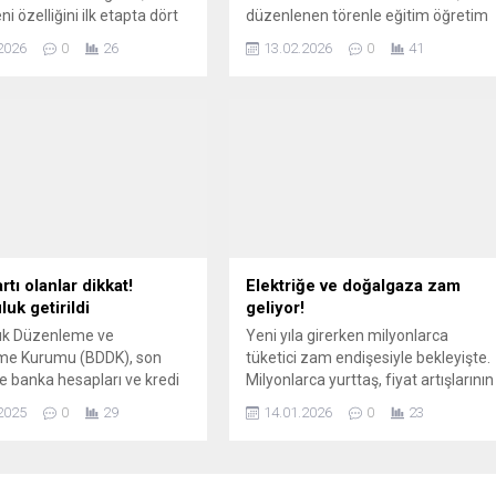
i özelliğini ilk etapta dört
düzenlenen törenle eğitim öğretim
evreye alacak. Söz konusu
hayatına başladı. Avrupa Birliği
2026
0
26
13.02.2026
0
41
göre intihar ile ilgili arama
tarafından finanse edilen ve 8
ukların ailelerine bildirim
derslik olarak inşa edilen okulun
önderilecek.
açılışına protokol üyeleri ve çok
sayıda davetli katıldı. Açılış törenine
Gemlik Kaymakamı Osman Aslan
Canbaba, Adalet ve Kalkınma
Partisi Bursa İl Başkanı Davut
Gürkan, Gemlik Belediye...
rtı olanlar dikkat!
Elektriğe ve doğalgaza zam
uk getirildi
geliyor!
lık Düzenleme ve
Yeni yıla girerken milyonlarca
me Kurumu (BDDK), son
tüketici zam endişesiyle bekleyişte.
banka hesapları ve kredi
Milyonlarca yurttaş, fiyat artışlarının
kullanılarak artan
hangi alanları etkileyeceğini
2025
0
29
14.01.2026
0
23
cılık vakalarını engellemek
merakla bekliyor. Enerji
la yeni bir tedbiri devreye
sektöründen gelen haberler,
nka ayrımı olmaksızın tüm
özellikle dikkatleri üzerine çekiyor;
r, akşam 22.00 ile ...
elektrik ve doğal ...