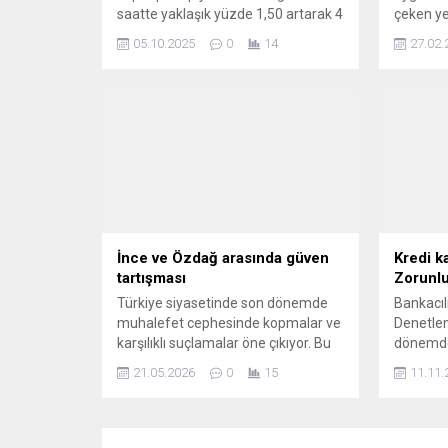
saatte yaklaşık yüzde 1,50 artarak 4
çeken yen
trilyon 260 milyar dolara yükseldi.
ülkede d
05.10.2025
0
14
27.02.
En büyük kripto para birimi olan
özelliğe 
Bitcoin'in fiyatı, ABD’de 1 Ekim'de ...
yapan çoc
mesajı g
İnce ve Özdağ arasında güven
Kredi ka
tartışması
Zorunlul
Türkiye siyasetinde son dönemde
Bankacı
muhalefet cephesinde kopmalar ve
Denetle
karşılıklı suçlamalar öne çıkıyor. Bu
dönemde 
kapsamda, geçmişte ittifak
kartları 
21.05.2026
0
15
11.11.
görüşmeleri yapan ancak
dolandırı
sonrasında yollarını ayıran iki
maksadıy
siyasetçi arasında yeni bir güven
aldı. Ba
polemiği yaşandı. Zafer Partisi lideri
müşterile