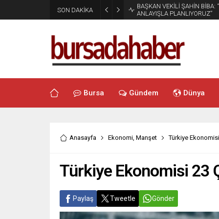
BAŞKAN VEKİLİ ŞAHİN BİBA:
SON DAKİKA
ANLAYIŞLA PLANLIYORUZ”
Bursa
Gündem
Dünya
Anasayfa
Ekonomi
,
Manşet
Türkiye Ekonomisi
Türkiye Ekonomisi 23 
Paylaş
Tweetle
Gönder