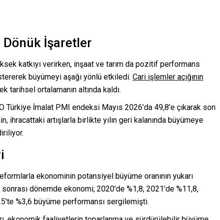
 Dönük İşaretler
sek katkıyı verirken, inşaat ve tarım da pozitif performans
östererek büyümeyi aşağı yönlü etkiledi.
Cari işlemler açığının
k tarihsel ortalamanın altında kaldı.
İSO Türkiye İmalat PMI endeksi Mayıs 2026’da 49,8’e çıkarak son
, ihracattaki artışlarla birlikte yılın geri kalanında büyümeye
riliyor.
i
 reformlarla ekonominin potansiyel büyüme oranının yukarı
mi sonrası dönemde ekonomi; 2020’de %1,8, 2021’de %11,8,
5’te %3,6 büyüme performansı sergilemişti.
ı, ekonomik faaliyetlerin toparlanma ve sürdürülebilir büyüme