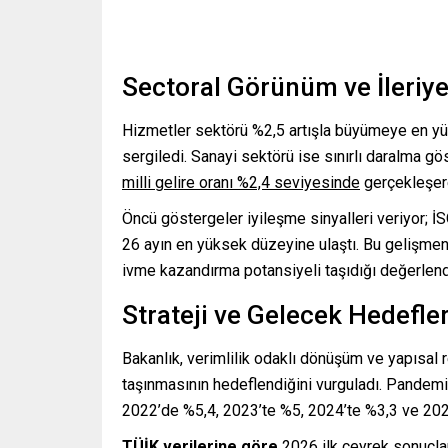
Sectoral Görünüm ve İleriye
Hizmetler sektörü %2,5 artışla büyümeye en yük
sergiledi. Sanayi sektörü ise sınırlı daralma g
milli gelire oranı %2,4 seviyesinde
gerçekleşere
Öncü göstergeler iyileşme sinyalleri veriyor; 
26 ayın en yüksek düzeyine ulaştı. Bu gelişmenin
ivme kazandırma potansiyeli taşıdığı değerlendi
Strateji ve Gelecek Hedefler
Bakanlık, verimlilik odaklı dönüşüm ve yapısal
taşınmasının hedeflendiğini vurguladı. Pande
2022’de %5,4, 2023’te %5, 2024’te %3,3 ve 202
TÜİK verilerine göre
2026 ilk çeyrek sonuçlar