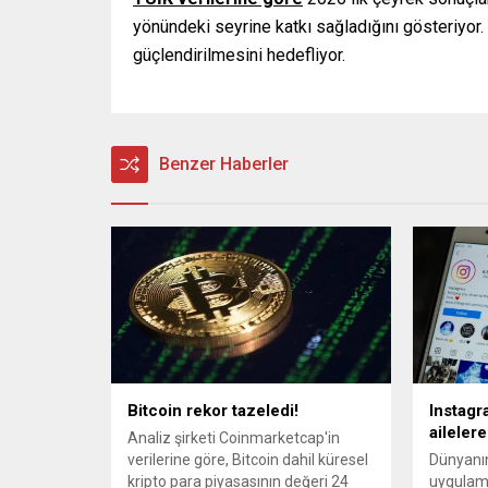
yönündeki seyrine katkı sağladığını gösteriyor. Y
güçlendirilmesini hedefliyor.
Benzer Haberler
Bitcoin rekor tazeledi!
Instagr
aileler
Analiz şirketi Coinmarketcap'in
verilerine göre, Bitcoin dahil küresel
Dünyanın
kripto para piyasasının değeri 24
uygulama