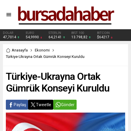
DOLAR
EURO
STERLİN
BIST 100
BITCOIN
47,7014
54,9990
64,2141
13.798,82
$64217
Anasayfa
Ekonomi
Türkiye-Ukrayna Ortak Gümrük Konseyi Kuruldu
Türkiye-Ukrayna Ortak
Gümrük Konseyi Kuruldu
Paylaş
Tweetle
Gönder