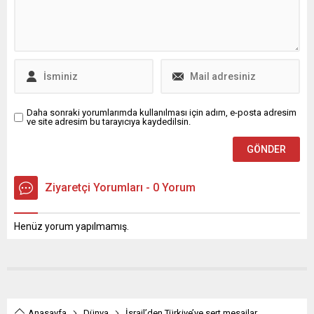
gösteren rakamlar,
sanayinin rekabet gücü ve
stratejik hamlelerinin somut
bir göstergesi olarak öne
çıkıyor....
Daha sonraki yorumlarımda kullanılması için adım, e-posta adresim
ve site adresim bu tarayıcıya kaydedilsin.
Ziyaretçi Yorumları - 0 Yorum
Henüz yorum yapılmamış.
Anasayfa
Dünya
İsrail’den Türkiye’ye sert mesajlar