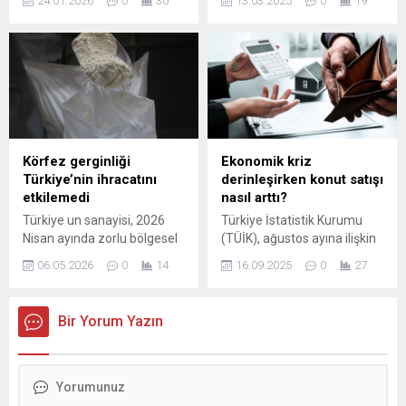
24.01.2026
0
30
13.03.2025
0
19
dünyasının iki dev ismi
hizmet enflasyondaki
Moody’s ve Fitch Ratings,
katılığın sürdüğü belirtilirken,
Türkiye ekonomisine dair 24
küresel belirsizliklerin faiz
Ocak 2026 tarihli beklenen
indirimlerinde baskı
değerlendirmelerini paylaştı.
oluşturduğu aktarıldı.
MOODY’S’TEN ENFLASYON
VE ...
Körfez gerginliği
Ekonomik kriz
Türkiye’nin ihracatını
derinleşirken konut satışı
etkilemedi
nasıl arttı?
Türkiye un sanayisi, 2026
Türkiye İstatistik Kurumu
Nisan ayında zorlu bölgesel
(TÜİK), ağustos ayına ilişkin
koşullara ve ekonomik
konut satışı istatistiklerini
06.05.2026
0
14
16.09.2025
0
27
sıkıntılara rağmen ihracatını
açıkladı. Açıklanana göre,
kayda değer oranda artırdı.
Türkiye genelinde konut
Sektör temsilcileri, miktar
satışı, ağustosta geçen yılın
Bir Yorum Yazın
bazında ve döviz geliri
aynı ayına kıyasla yüzde 6,8
açısından olumlu
oranında artarak 143 bin
performansın sürdüğünü
319 konuta çıktı. Konut ...
belirtiyor. Geçen yılın aynı
dönemine göre artış