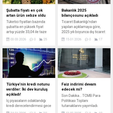
Şubatta fiyatı en çok
Bakanlık 2025
artan ürün sebze oldu
bilançosunu açıkladı
Tüketici fiyatları bazında
Ticaret Bakanlığı'ndan
şubatta en yüksek fiyat
yapılan açıklamaya göre,
artışı yüzde 33,04 ile taze
2025 yılı boyunca dış ticaret
veya soğutulmuş meyvesi
işlemlerine yönelik
03.03.2026
0
25
15.01.2026
0
17
yenen sebzelerde
gerçekleştirilen ikincil
(domates, biber, salatalık,
kontrol beyanname
kabak gibi) gerçekleşirken
incelemeleri ve müfettişler
en çok ucuzlayan ürün
tarafından yürütülen
yüzde 32,44 ile hava yolu ile
sonradan kontrol
yurt dışı yolcu taşımacılığı
denetimleri tamamlandı. Bu
olarak belirlendi.
kapsamlı denetim ...
Türkiye’nin kredi notunu
Faiz indirimi devam
verdiler: İki dev kuruluş
edecek mi?
açıkladı!
Son Dakika... TCMB Para
İç piyasaların odaklandığı
Politikası Toplanı
kredi derecelendirmesi gece
tutanaklarını yayımladı.
yarısı geldi. Küresel ekonomi
Yayımlanan tutanakta,