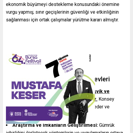
ekonomik büyümeyi destekleme konusundaki önemine
vurgu yapmış; sınır geçişlerinin güvenliği ve etkinliğinin
sağlanması için ortak çalışmalar yürütme kararı almıştır.
Ortak Gümrük Konseyi’nin Görevleri
OGK, gümrük alanında koordinasyon, teşvik ve
geliştirme faaliyetlerini yönlendirecektir.
Konsey
aşağıdaki ana alanlarda işbirliğini koordine eder ve
destekler:
Araştırma ve İmkanların Geliştirilmesi:
Gümrük
işbirliğini ilerletecek yöntemlerin ve uygulamaların ortaya