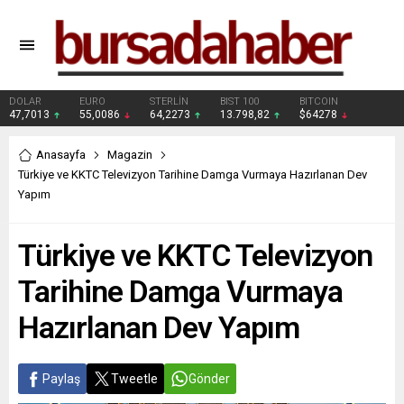
DOLAR
EURO
STERLİN
BIST 100
BITCOIN
47,7013
55,0086
64,2273
13.798,82
$64278
Anasayfa
Magazin
Türkiye ve KKTC Televizyon Tarihine Damga Vurmaya Hazırlanan Dev
Yapım
Türkiye ve KKTC Televizyon
Tarihine Damga Vurmaya
Hazırlanan Dev Yapım
Paylaş
Tweetle
Gönder