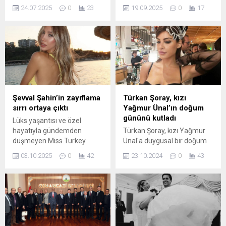
altına yatan Dalkılıç, son
24.07.2025
0
23
19.09.2025
0
17
durumu hakkında konuştu.
Şevval Şahin’in zayıflama
Türkan Şoray, kızı
sırrı ortaya çıktı
Yağmur Ünal’ın doğum
gününü kutladı
Lüks yaşantısı ve özel
hayatıyla gündemden
Türkan Şoray, kızı Yağmur
düşmeyen Miss Turkey
Ünal'a duygusal bir doğum
2018 güzeli Şevval Şahin, fit
günü mesajı gönderdi. Bu
03.10.2025
0
42
23.10.2024
0
43
kalma sırrını açıkladı.
özel günde yaşanan anılar
Yediklerini duyanlar
ve hisler, anne-kız
şaşkınlığını gizleyemedi.
arasındaki güçlü bağı bir kez
daha gözler önüne seriyor.
Duygusal detaylar ve
samimi ifadelerle dolu.