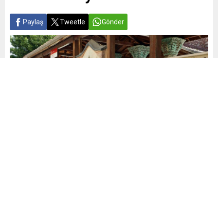
Paylaş
Tweetle
Gönder
Yayınlama: 14.05.2026
A
A
+
-
0
Mudanya Belediyesi, ilçenin tarihsel mirasını geleceğe