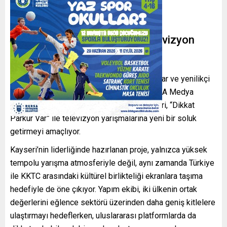
Abdurrahman Kayseri’den Televizyon
Dünyasına Güçlü Hamle
Medya sektöründe gerçekleştirdiği yatırımlar ve yenilikçi
projelerle adından söz ettiren RDA LLC U.S.A Medya
Prodüksiyon Kurucusu
Abdurrahman Kayseri
, “Dikkat
Parkur Var” ile televizyon yarışmalarına yeni bir soluk
getirmeyi amaçlıyor.
Kayseri’nin liderliğinde hazırlanan proje, yalnızca yüksek
tempolu yarışma atmosferiyle değil, aynı zamanda Türkiye
ile KKTC arasındaki kültürel birlikteliği ekranlara taşıma
hedefiyle de öne çıkıyor. Yapım ekibi, iki ülkenin ortak
değerlerini eğlence sektörü üzerinden daha geniş kitlelere
ulaştırmayı hedeflerken, uluslararası platformlarda da