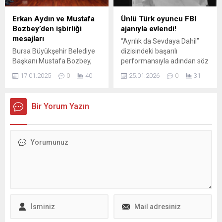
Erkan Aydın ve Mustafa
Ünlü Türk oyuncu FBI
Bozbey’den işbirliği
ajanıyla evlendi!
mesajları
“Ayrılık da Sevdaya Dahil”
Bursa Büyükşehir Belediye
dizisindeki başarılı
Başkanı Mustafa Bozbey,
performansıyla adından söz
Osmangazi Belediye
ettiren Yasemin Kay Allen,
17.01.2025
0
40
25.01.2026
0
31
Başkanı Erkan Aydın’ı
özel hayatıyla sürpriz bir
makamında ziyaret etti.
haberle gündeme geldi. Ünlü
Birlik ve beraberlik
oyuncu, bir süredir birlikte
Bir Yorum Yazın
mesajlarının verildiği
olduğu eski FBI ajanı Erdal
görüşmede, Bursa ve
Kaya ile Las Vegas’ta
Osmangazi’nin sıkıntılarının
gerçekleşen sade bir törenle
çözüme kavuşturulması
evlendi.
adına yapılacak çalışmalar
hakkında detaylı fikir
alışverişinde bulunuldu.
Osmangazi Belediye
Başkanı Erkan Aydın,
‘Başkan Bozbey Burada’
programı çerçevesinde
Osmangazi ilçesinde bir dizi