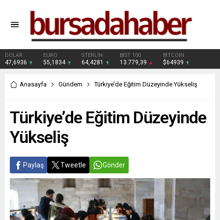
DOLAR
EURO
STERLİN
BIST 100
BITCOIN
47,6936
55,1834
64,4281
13.779,39
$64939
Anasayfa
Gündem
Türkiye’de Eğitim Düzeyinde Yükseliş
Türkiye’de Eğitim Düzeyinde
Yükseliş
Paylaş
Tweetle
Gönder