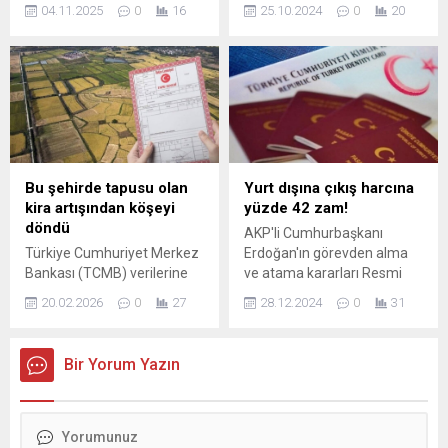
karantina tedbirleri ve saha
içerikte, teknolojinin
04.11.2025
0
16
25.10.2024
0
20
denetimleri sayesinde
çocuklar üzerindeki etkileri,
hastalığın yayılmasının
güvenli internet kullanımı ve
büyük ölçüde
sağlıklı alışkanlıklar
sınırlandırıldığını açıkladı.
geliştirme yolları hakkında
Kurban Bayramı sonrasında
bilgi edinebilirsiniz.
hayvan hareketliliğinin
artmasıyla yeni SAT-1
serotipi ...
Bu şehirde tapusu olan
Yurt dışına çıkış harcına
kira artışından köşeyi
yüzde 42 zam!
döndü
AKP'li Cumhurbaşkanı
Türkiye Cumhuriyet Merkez
Erdoğan'ın görevden alma
Bankası (TCMB) verilerine
ve atama kararları Resmi
göre Türkiye’de ortalama
Gazete'de yayımlandı.
20.02.2026
0
27
28.12.2024
0
31
konut kirası 22 bin 475 TL’ye
Birçok görevde değişiklik
yükseldi. İstanbul kira
yapıldı. Ayrıca
bedelinde zirvede yer
Cumhurbaşkanlığı İdari İşler
Bir Yorum Yazın
alırken, son 8 yıldaki en
Başkanlığı kaldırıldı.
yüksek artış sürpriz bir
Cumhurbaşkanlığı Genel
şehirde yaşandı.
Sekreterliği oluşturuldu. Yurt
dışı çıkış harcı için belirlenen