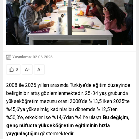
Yayınlama: 02.06.2026
A
A
+
-
0
2008 ile 2025 yılları arasında Türkiye’de eğitim düzeyinde
belirgin bir artış gözlemlenmektedir. 25-34 yaş grubunda
yükseköğretim mezunu oranı 2008’de %13,5 iken 2025’te
%45,6’ya yükselmiş; kadınlar bu dönemde %12,5’ten
%50,3’e, erkekler ise %14,6’dan %41’e ulaştı.
Bu değişim,
genç nüfusta yükseköğretim eğitiminin hızla
yaygınlaştığını
göstermektedir.