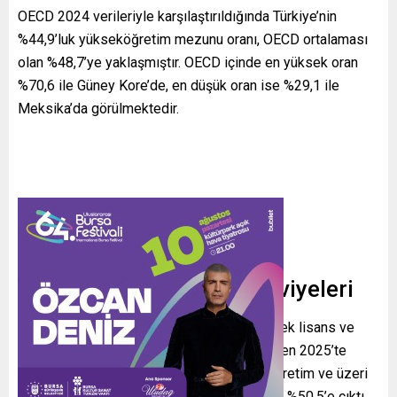
OECD 2024 verileriyle karşılaştırıldığında Türkiye’nin
%44,9’luk yükseköğretim mezunu oranı, OECD ortalaması
olan %48,7’ye yaklaşmıştır. OECD içinde en yüksek oran
%70,6 ile Güney Kore’de, en düşük oran ise %29,1 ile
Meksika’da görülmektedir.
Yaş Grupları ve Eğitim Seviyeleri
25 yaş ve üzerindeki önlisans, lisans, yüksek lisans ve
doktora mezunlarının oranı 2008’de %9,8 iken 2025’te
%26,1’e yükseldi. Aynı yaş grubunda ortaöğretim ve üzeri
mezun oranı ise 2008’de %26,5’ten 2025’te %50,5’e çıktı.