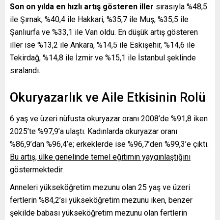
Son on yılda en hızlı artış gösteren iller
sırasıyla %48,5
ile Şırnak, %40,4 ile Hakkari, %35,7 ile Muş, %35,5 ile
Şanlıurfa ve %33,1 ile Van oldu. En düşük artış gösteren
iller ise %13,2 ile Ankara, %14,5 ile Eskişehir, %14,6 ile
Tekirdağ, %14,8 ile İzmir ve %15,1 ile İstanbul şeklinde
sıralandı.
Okuryazarlık ve Aile Etkisinin Rolü
6 yaş ve üzeri nüfusta okuryazar oranı 2008’de %91,8 iken
2025’te %97,9’a ulaştı. Kadınlarda okuryazar oranı
%86,9’dan %96,4’e; erkeklerde ise %96,7’den %99,3’e çıktı.
Bu artış, ülke genelinde temel eğitimin yaygınlaştığını
göstermektedir.
Anneleri yükseköğretim mezunu olan 25 yaş ve üzeri
fertlerin %84,2’si yükseköğretim mezunu iken, benzer
şekilde babası yükseköğretim mezunu olan fertlerin