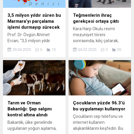
3,5 milyon yıldır süren bu
Teğmenlerin ihraç
Marmara’yı parçalama
gerekçesi ortaya çıktı
işlemi durmayıp sürecek
Kara Harp Okulu resmi
Prof. Dr. Övgün Ahmet
mezuniyet töreni
Ercan, "3,5 milyon yıldır
sonrasında, kılıç çatarak,
süren bu Marmara’yı
"'Mustafa Kemal’in
29.04.2025
0
15
04.02.2025
0
30
parçalama işlemi durmayıp
askerleriyiz'"9 üyeli YDK’nın
sürecek" değerlendirmesini
5 üyesinin oy çokluğuyla
yaptı.
alınan kararda, teğmenlerin,
TSK’yı tartışılır hale
getirerek, "toplumda
ayrışmaya sebep oldukları"
ve ordunun ...
Tarım ve Orman
Çocukların yüzde 96.3’ü
Bakanlığı: Şap salgını
bu uygulamayı kullanıyor
kontrol altına alındı
Çocukların cep telefonu ve
Bakanlık, ülke genelinde
internet kullanım
uygulanan yoğun aşılama,
alışkanlıklarını keşfedin. Bu