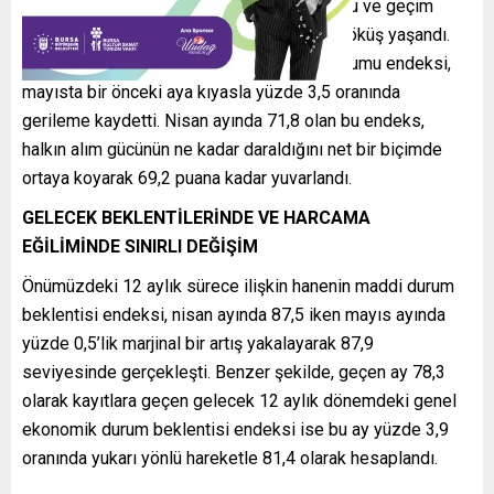
doğrudan doğruya mevcut cüzdan durumunu ve geçim
şartlarını özetleyen en kritik alt endekste çöküş yaşandı.
Mevcut dönem itibarıyla hanenin maddi durumu endeksi,
mayısta bir önceki aya kıyasla yüzde 3,5 oranında
gerileme kaydetti. Nisan ayında 71,8 olan bu endeks,
halkın alım gücünün ne kadar daraldığını net bir biçimde
ortaya koyarak 69,2 puana kadar yuvarlandı.
GELECEK BEKLENTİLERİNDE VE HARCAMA
EĞİLİMİNDE SINIRLI DEĞİŞİM
Önümüzdeki 12 aylık sürece ilişkin hanenin maddi durum
beklentisi endeksi, nisan ayında 87,5 iken mayıs ayında
yüzde 0,5’lik marjinal bir artış yakalayarak 87,9
seviyesinde gerçekleşti. Benzer şekilde, geçen ay 78,3
olarak kayıtlara geçen gelecek 12 aylık dönemdeki genel
ekonomik durum beklentisi endeksi ise bu ay yüzde 3,9
oranında yukarı yönlü hareketle 81,4 olarak hesaplandı.