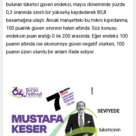
bulunan tüketici güven endeksi, mayıs döneminde yüzde
0,3 oranında sınırlı bir yükseliş kaydederek 85,8
basamağına ulaştı. Ancak manşetteki bu mikro kıpırdanma,
100 puanlık güven sınırının halen altında. Söz konusu
endeksin puan aralığı 0 ile 200 arasında. Eğer endeks 100
puanın altında ise ekonomiye güven negatif olurken, 100
puanın üzeri olumlu bir anlam ifade ediyor.
HALKIN BUGÜNKÜ CEP DURUMU REKOR SEVİYEDE
GERİLEDİ
Manşet endeksteki sembolik artışın aksine, tüketicinin