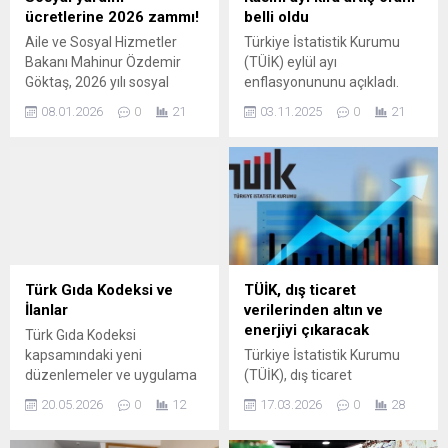
ücretlerine 2026 zammı!
belli oldu
Aile ve Sosyal Hizmetler
Türkiye İstatistik Kurumu
Bakanı Mahinur Özdemir
(TÜİK) eylül ayı
Göktaş, 2026 yılı sosyal
enflasyonununu açıkladı.
destek ödemelerine ilişkin
Açıklanan verilere göre,
08.01.2026
0
21
03.11.2025
0
21
güncellemeleri duyurdu.
ekimde Tüketici fiyat
Memur maaş katsayısındaki
endeksi (TÜFE) aylık yüzde
artışa bağlı olarak evde
2,55 olarak gerçekleşti. Yıllık
bakım yardımı 13 bin 878 lira
enflasyon 32, 87oldu. TÜİK
oldu. Sosyal ekonomik
geçtiğimiz ay eylül
destek ödemesi ise 9 ...
enflasyonunu yüzde 3,23 ...
Türk Gıda Kodeksi ve
TÜİK, dış ticaret
İlanlar
verilerinden altın ve
enerjiyi çıkaracak
Türk Gıda Kodeksi
kapsamındaki yeni
Türkiye İstatistik Kurumu
düzenlemeler ve uygulama
(TÜİK), dış ticaret
esasları hakkında bilgiler
rakamlarında önemli bir
20.05.2026
0
12
17.03.2026
0
28
aşağıda özetlenmiştir. Bu
değişikliğe gittiğini resmen
metinde yönetmelik, tebliğ
duyurdu. Kurumdan yapılan