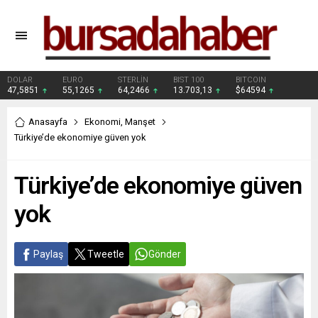
DOLAR
EURO
STERLİN
BIST 100
BITCOIN
47,5851
55,1265
64,2466
13.703,13
$64594
Anasayfa
Ekonomi
,
Manşet
Türkiye’de ekonomiye güven yok
Türkiye’de ekonomiye güven
yok
Paylaş
Tweetle
Gönder