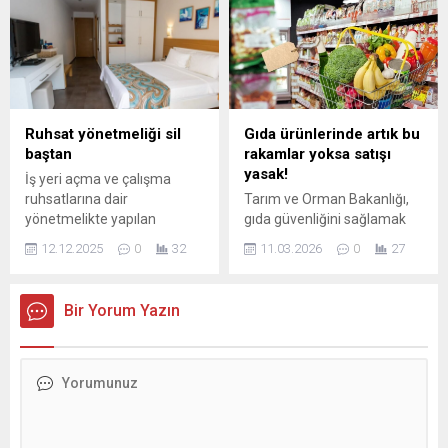
ve ilân bölümlerine dair
açıklamada, dış alım ve
temel noktalar özgün bir
satımda çok kritik bir ağırlığı
dille yeniden düzenlenmiştir.
bulunan parasal olmayan
Belirtilen düzenlemeler, gıda
altın (HS 710812) ve enerji
güvenliği ve yeni gıdaların
ürünlerinin (HS ...
piyasaya girişine ilişkin
uygulama usullerini
Ruhsat yönetmeliği sil
Gıda ürünlerinde artık bu
karşılayacak şekilde
baştan
rakamlar yoksa satışı
hazırlanmıştır. Aşağıda yer
yasak!
İş yeri açma ve çalışma
alan başlıklar, ilgili belgelerin
ruhsatlarına dair
Tarım ve Orman Bakanlığı,
kısa...
yönetmelikte yapılan
gıda güvenliğini sağlamak
kapsamlı değişiklikler Resmi
ve olası bir zehirlenme ya da
12.12.2025
0
32
11.03.2026
0
27
Gazete’de yayımlanarak
kusurlu ürün durumunda
yürürlüğe girdi. Yapılan yeni
kaynağa hızla ulaşabilmek
düzenleme, konaklama
amacıyla "Türk Gıda Kodeksi
Bir Yorum Yazın
tesislerinden halı yıkama
Gıdaların Ait Olduğu Partiyi
işletmelerine, güzellik
Tanımlayan İşaretler veya
salonlarından güneş enerjisi
Numaralar Hakkında Tebliğ
...
(Tebliğ No ...