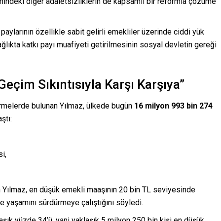
temindeki diğer adaletsizliklerin de kapsamlı bir reformla çözüme
paylarının özellikle sabit gelirli emekliler üzerinde ciddi yük
lıkta katkı payı muafiyeti getirilmesinin sosyal devletin gereği
Geçim Sıkıntısıyla Karşı Karşıya”
dirmelerde bulunan Yılmaz, ülkede bugün
16 milyon 993 bin 274
ştı:
i,
n Yılmaz, en düşük emekli maaşının 20 bin TL seviyesinde
le yaşamını sürdürmeye çalıştığını söyledi.
laşık yüzde 34’ü, yani yaklaşık 5 milyon 250 bin kişi en düşük