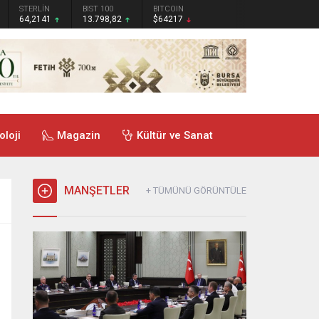
STERLİN
BIST 100
BITCOIN
64,2141
13.798,82
$64217
oloji
Magazin
Kültür ve Sanat
MANŞETLER
+ TÜMÜNÜ GÖRÜNTÜLE