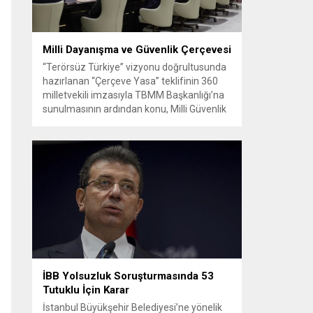
Milli Dayanışma ve Güvenlik Çerçevesi
“Terörsüz Türkiye” vizyonu doğrultusunda
hazırlanan “Çerçeve Yasa” teklifinin 360
milletvekili imzasıyla TBMM Başkanlığı’na
sunulmasının ardından konu, Milli Güvenlik
Kurulu (MGK) toplantısında ele alınmıştır.
Toplantı sonrası yayımlanan sekiz
maddelik bildiri, ülke güvenliği ve bölgesel
gelişmelere dair değerlendirmeleri
içermektedir. Yaklaşık 2 saat 15 dakika
süren oturumun sonuç metninde; terörle
mücadele, bölgesel istikrar,...
İBB Yolsuzluk Soruşturmasında 53
Tutuklu İçin Karar
İstanbul Büyükşehir Belediyesi’ne yönelik