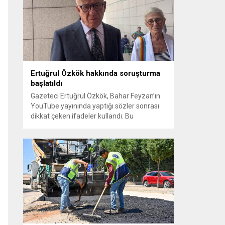
sayılması ve meclis içindeki yönlendirmeler
kamuoyunda tepkilere yol açtı. Seçim
sürecinde yaşanan gelişmeler, parti
grupları arasındaki gerilimi artırdı. CHP’nin...
Ertuğrul Özkök hakkında soruşturma
başlatıldı
Gazeteci Ertuğrul Özkök, Bahar Feyzan’ın
YouTube yayınında yaptığı sözler sonrası
dikkat çeken ifadeler kullandı. Bu
açıklamalar üzerine İstanbul Cumhuriyet
Başsavcılığı tarafından Özkök hakkında
‘Cumhurbaşkanına hakaret’ suçundan
re’sen soruşturma başlatıldı. Özkök,
hakkındaki soruşturma kapsamında
Çağlayan’daki İstanbul Adalet Sarayı’na
giderek savcılığa ifade verdi. İfadesinin
ardından adliyeden ayrıldığı bildirildi.
Programdaki sözleri ve savunması...