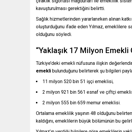
çıraklık sigortası mağdurları ile emeklilik sis
kavuşturulması gerektiğini belirtti.
Sağlık hizmetlerinden yararlanırken alınan katkı 
oluşturduğunu ifade eden Yılmaz, emeklilere sağ
olduğunu söyledi.
“Yaklaşık 17 Milyon Emekli 
Türkiye’deki emekli nüfusuna ilişkin değerlen
emekli
bulunduğunu belirterek şu bilgileri payla
11 milyon 520 bin 51 işçi emeklisi,
2 milyon 921 bin 561 esnaf ve çiftçi emeklis
2 milyon 555 bin 659 memur emeklisi.
Ortalama emeklilik yaşının 48 olduğunu belirte
kaldığını, emeklilerin büyük bölümünün bu gelir
Yılmaz’ın verdiği bilgilere göre emeklilerin yak