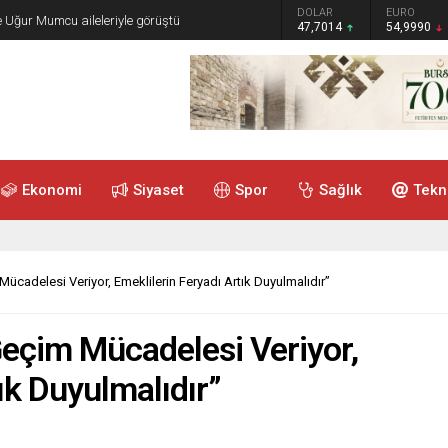
GRAM ALTIN
DOLAR
EURO
e Uğur Mumcu aileleriyle görüştü
6.505,41
47,7014
54,9990
Ekonomi
Siyaset
Spor
Sağlık
Tekn
Mücadelesi Veriyor, Emeklilerin Feryadı Artık Duyulmalıdır”
Geçim Mücadelesi Veriyor,
ık Duyulmalıdır”