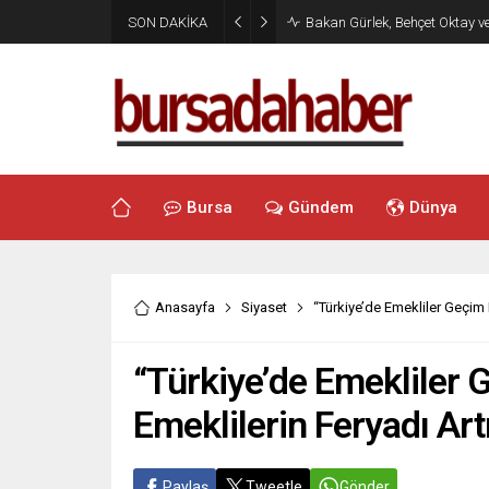
SON DAKİKA
Bakan Gürlek, Behçet Oktay v
Bursa
Gündem
Dünya
Anasayfa
Siyaset
“Türkiye’de Emekliler Geçim 
“Türkiye’de Emekliler 
Emeklilerin Feryadı Art
Paylaş
Tweetle
Gönder