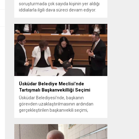
soruşturmada çok sayıda kişinin yer aldığı
iddialarla ilgili dava süreci devam ediyor.
Mahkeme, savcının görüşünü aldıktan
sonra sanıkların tutukluluk hallerini ayrı ayrı
değerlendirdi. İnceleme sonucunda,
aralarında Ekrem İmamoğlu’nun da
bulunduğu 53 tutuklu hakkında tutukluluk
hallerinin sürdürülmesine karar verildi.
İddialar ve değerlendirilen talepler
Soruşturma kapsamında sanıklara
yöneltilen...
Üsküdar Belediye Meclisi’nde
Tartışmalı Başkanvekilliği Seçimi
Üsküdar Belediyesi’nde, başkanın
görevden uzaklaştırılmasının ardından
gerçekleştirilen başkanvekili seçimi,
tartışmalı ve hukuki itirazlara konu olacak
uygulamalarla gündeme geldi. Yapılan
oylamada usul ve gizlilikle ilgili ciddi iddialar
ortaya atıldı; bazı oyların geçersiz