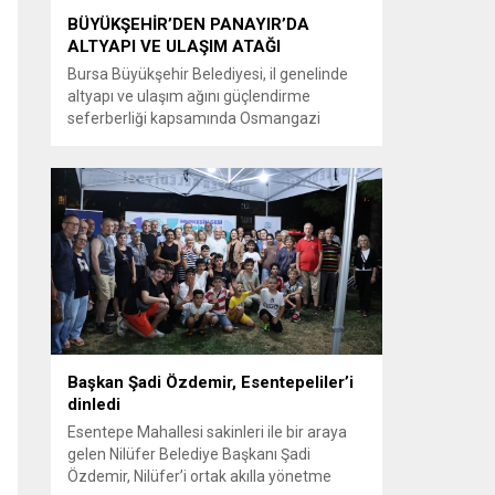
BÜYÜKŞEHİR’DEN PANAYIR’DA
ALTYAPI VE ULAŞIM ATAĞI
Bursa Büyükşehir Belediyesi, il genelinde
altyapı ve ulaşım ağını güçlendirme
seferberliği kapsamında Osmangazi
ilçesine bağlı Panayır Mahallesi 3’üncü
Pınar Caddesi’nde çalışmalara hız verdi.
Büyükşehir Belediyesi, BUSKİ Genel
Müdürlüğü ve Ulaşım Dairesi Başkanlığı
koordinasyonuyla Osmangazi ilçesine bağlı
Panayır Mahallesi 3’üncü Pınar
Caddesi’nde altyapı ve üstyapıyı yenileme
çalışmalarında sona yaklaştı. Bölgenin en...
Başkan Şadi Özdemir, Esentepeliler’i
dinledi
Esentepe Mahallesi sakinleri ile bir araya
gelen Nilüfer Belediye Başkanı Şadi
Özdemir, Nilüfer’i ortak akılla yönetme