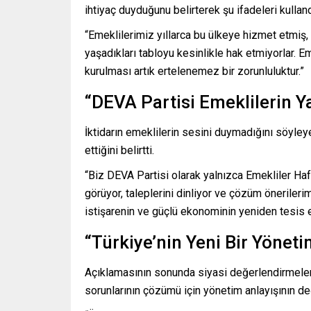
ihtiyaç duyduğunu belirterek şu ifadeleri kulland
“Emeklilerimiz yıllarca bu ülkeye hizmet etmiş, 
yaşadıkları tabloyu kesinlikle hak etmiyorlar. 
kurulması artık ertelenemez bir zorunluluktur.”
“DEVA Partisi Emeklilerin Y
İktidarın emeklilerin sesini duymadığını söyleye
ettiğini belirtti.
“Biz DEVA Partisi olarak yalnızca Emekliler Hafta
görüyor, taleplerini dinliyor ve çözüm öneriler
istişarenin ve güçlü ekonominin yeniden tesis e
“Türkiye’nin Yeni Bir Yöneti
Açıklamasının sonunda siyasi değerlendirmele
sorunlarının çözümü için yönetim anlayışının değ