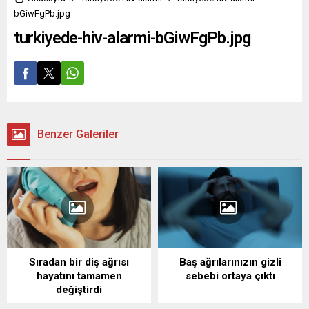
bGiwFgPb.jpg
turkiyede-hiv-alarmi-bGiwFgPb.jpg
Benzer Galeriler
Sıradan bir diş ağrısı
Baş ağrılarınızın gizli
hayatını tamamen
sebebi ortaya çıktı
değiştirdi