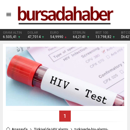
DOLAR
EURO
STERLİN
BIST 100
BITCOIN
47,7014
54,9990
64,2141
13.798,82
$64217
1
Anasayfa
Türkiye’de HIV alarmı
turkiyede-hiv-alarmi-