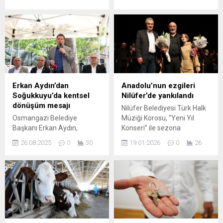
kaybeden akademisyen ve
kullanılamaz hale getirdi.
siyasetçi Prof. Dr. Lale
Nilüfer Belediyesi, özellikle
Karabıyık’ın adını Doğanbey
tarım alanlarına yapılmış
Mahallesi’nde hizmete
kaçak yapılarla
açtığı çocuk parkında
mücadelesine kararlılıkla
yaşatarak anlamlı bir vefa
devam ediyor. Belediye
örneği sergiledi. Açılış
ekipleri tarafından tespit
töreninde konuşan
edilerek, yasal prosedürleri
Osmangazi Belediye
tamamlanan ruhsatsız
Erkan Aydın’dan
Anadolu’nun ezgileri
Başkanı Erkan Aydın,
yapılar yıkılıyor. Çevik kuvvet
Soğukkuyu’da kentsel
Nilüfer’de yankılandı
Karabıyık’ın eğitimci kimliği
ve zabıta ekiplerinin
dönüşüm mesajı
Nilüfer Belediyesi Türk Halk
ve insan sevgisiyle her
güvenlik önlemleri
Osmangazi Belediye
Müziği Korosu, “Yeni Yıl
zaman hatırlanacağını
çerçevesinde, Yaylacık...
Başkanı Erkan Aydın,
Konseri” ile sezona
vurgulayarak, adının
Soğukkuyu Mahallesi’nde
‘merhaba’ dedi.
çocukların neşesiyle
26.08.2025
0
30
19.01.2026
0
26
planlanan kentsel dönüşüm
Anadolu’nun farklı
yaşayacağını ifade etti....
çalışmaları hakkında
bölgelerine ait seçkin bir
vatandaşlarla bir araya
repertuarın seslendirildiği
gelerek bilgi verdi. Başkan
konserde sanatseverler de
Aydın, “Bizim tek gayemiz,
koroya eşlik ederek keyifli bir
bir deprem afeti
gece geçirdi. Nilüfer
yaşanmadan
Belediyesi Türk Halk Müziği
Osmangazi’nin riskli
Korosu, yeni sezona