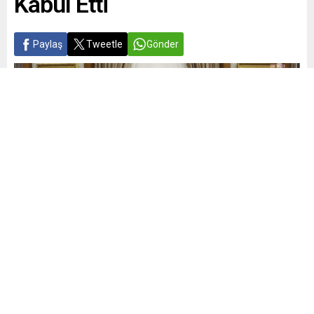
Kabul Etti
Paylaş
Tweetle
Gönder
Yayınlama: 18.06.2026
A
A
+
-
0