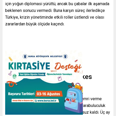
için yoğun diplomasi yürüttü; ancak bu çabalar ilk aşamada
beklenen sonucu vermedi. Buna karşın süreç ilerledikçe
Türkiye, krizin yönetiminde etkili roller üstlendi ve olası
zararlardan büyük ölçüde kaçındı.
Diplomasi, Uzlaşı ve Ateşkes
Süreci
ABD Başkanı Donald Trump’ın İran’a saldırı emri verme
tehdidinin ardından Türk yetkililer defalarca arabuluculuk
girişiminde bulundu; fakat ilk çabalar sonuçsuz kaldı. Üç ay