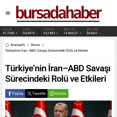
DOLAR
EURO
STERLİN
BIST 100
BITCOIN
47,7040
54,9979
64,1883
13.866,67
$64361
Anasayfa
Bursa
Türkiye’nin İran–ABD Savaşı Sürecindeki Rolü ve Etkileri
Türkiye’nin İran–ABD Savaşı
Sürecindeki Rolü ve Etkileri
Paylaş
Tweetle
Gönder