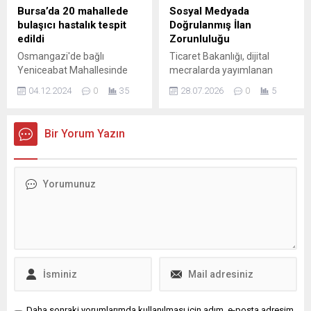
bölgelerini dönüştürmek”
muhteşem konserle başladı.
Bursa’da 20 mahallede
Sosyal Medyada
dedi. Osmangazi Belediyesi,
Kurulduğu 2004 yılından bu
bulaşıcı hastalık tespit
Doğrulanmış İlan
sağlıklı ve güvenli kentleşme
yana kentin kültür ve...
edildi
Zorunluluğu
hedefi doğrultusunda
Osmangazi'de bağlı
Ticaret Bakanlığı, dijital
kentsel dönüşüm
Yeniceabat Mahallesinde
mecralarda yayımlanan
çalışmalarına hız verdi. Bu
02.12.2024 tarihinde yapılan
taşınmaz ve ikinci el kara
kapsamda Osmangazi
04.12.2024
0
35
28.07.2026
0
5
kontrollerde şap hastalığına
taşıtı ilanlarının doğruluğunu
Belediye Başkanı...
rastlandı. İKİNCİ BİR EMRE
sağlamak amacıyla
KADAR YASAKLANDI Bunun
denetimleri sıkılaştırdı. Yılın
Bir Yorum Yazın
üzerine çevre köyler dahil
ilk yarısında yapılan
hayvan hareketleri ikinci
kontrollerde mevzuata
emre kadar yasaklandı.
aykırı davranışlar tespit
Tarım İl Müdürlüğü ...
edilen çok sayıda işletmeye
idari para cezası verildi.
Ocak–Haziran döneminde
emlak alanına yönelik
yürütülen denetimlerde,
kurallara uymayan 232
işletmeye toplam 28 milyon
312 bin...
Daha sonraki yorumlarımda kullanılması için adım, e-posta adresim