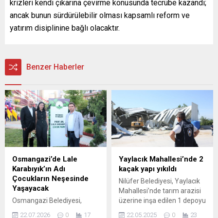
krizleri kendi çıkarına çevirme konusunda tecrübe kazandı;
ancak bunun sürdürülebilir olması kapsamlı reform ve
yatırım disiplinine bağlı olacaktır.
Benzer Haberler
Osmangazi’de Lale
Yaylacık Mahallesi’nde 2
Karabıyık’ın Adı
kaçak yapı yıkıldı
Çocukların Neşesinde
Nilüfer Belediyesi, Yaylacık
Yaşayacak
Mahallesi’nde tarım arazisi
Osmangazi Belediyesi,
üzerine inşa edilen 1 depoyu
geçtiğimiz yıl hayatını
yıkarken, 1 depoyu da
22.07.2026
0
17
22.05.2025
0
23