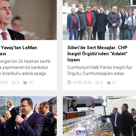
 Yavaş’tan LeMan
Silivri’de Sert Mesajlar: CHP
ası
İnegöl Örgütü’nden “Adalet”
İsyanı
rgisi'nin 26 Haziran tarihli
a yayımlanan bir karikatür
Cumhuriyet Halk Partisi İnegöl İlçe
 İstanbul'u adeta ayağa
Örgütü, Cumhurbaşkanı adayı
. Hz. Muhammed'in ve Hz.
Ekrem İmamoğlu hakkında
2025
0
19
19.03.2026
0
21
tasvir edildiği iddialarının
yürütülen dava sürecini yerinde
 bazı grupların dergi
takip etmek üzere Silivri’ye çıkarma
ekbirlerle ve şeriat
yaptı. Duruşma salonundan cezaevi
 ile ...
önüne uzanan süreçte verilen
mesajlar ise son derece sert ve
dikkat çekiciydi. Zemci Şahin
öncülüğündeki heyet, yalnızca bir
duruşmayı izlemekle kalmadı; aynı
zamanda “demokrasi ve adalet...