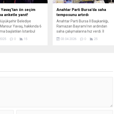
Yavaş’tan ön seçim
Anahtar Parti Bursa’da saha
a anketle yanıt!
temposunu artırdı
üyükşehir Belediye
Anahtar Parti Bursa İl Başkanlığı,
Mansur Yavaş, hakkında 6
Ramazan Bayramı’nın ardından
ma başlatılan İstanbul
saha çalışmalarına hız verdi. İl
ir Belediye Başkanı Ekrem
Başkanı Fikret Aslan öncülüğünde il
2025
0
15
03.04.2026
0
25
'na destek mesajı verdi.
ve ilçe teşkilatlarıyla birlikte
n seçime dair de dikkat
gerçekleştirilen ziyaretlerde,
ıklamalarda bulundu.
vatandaş ve esnafla birebir temas
kuruluyor. Bu kapsamda Anahtar
Parti heyeti, Yıldırım ilçesine bağlı
Güllük Kapalı Pazaryeri’nde esnaf
ve vatandaşlarla bir araya geldi. İl
Başkanı Fikret...