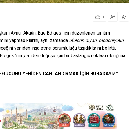
A
A
+
-
0
aşkanı Aynur Akgün, Ege Bölgesi için düzenlenen tanıtım
tımını yapmadıklarını, aynı zamanda
efelerin diyarı
,
medeniyetin
ceğini yeniden inşa etme sorumluluğu taşıdıklarını belirtti.
Bölgesi’nin yeniden doğuşu için bir başlangıç noktası olduğuna
E GÜCÜNÜ YENİDEN CANLANDIRMAK İÇİN BURADAYIZ”