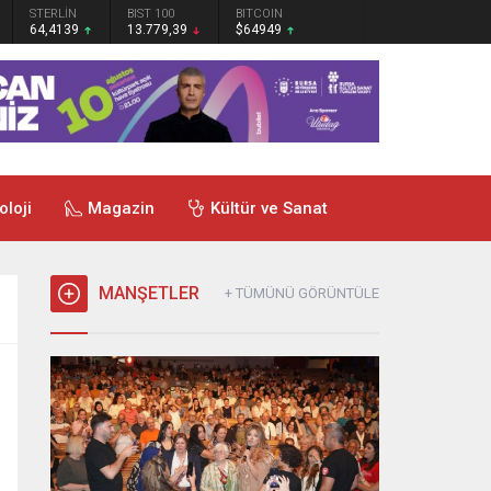
STERLİN
BIST 100
BITCOIN
64,4139
13.779,39
$64949
oloji
Magazin
Kültür ve Sanat
MANŞETLER
+ TÜMÜNÜ GÖRÜNTÜLE