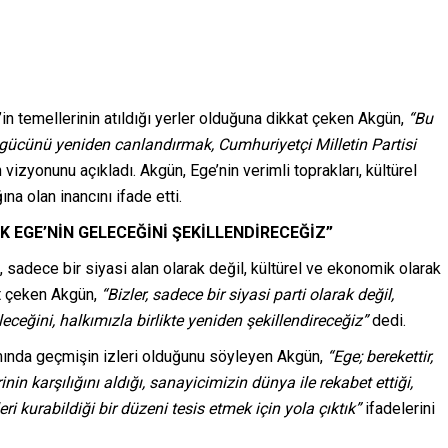
’in temellerinin atıldığı yerler olduğuna dikkat çeken Akgün,
“Bu
gücünü yeniden canlandırmak, Cumhuriyetçi Milletin Partisi
n vizyonunu açıkladı. Akgün, Ege’nin verimli toprakları, kültürel
na olan inancını ifade etti.
 EGE’NİN GELECEĞİNİ ŞEKİLLENDİRECEĞİZ”
i, sadece bir siyasi alan olarak değil, kültürel ve ekonomik olarak
t çeken Akgün,
“Bizler, sadece bir siyasi parti olarak değil,
leceğini, halkımızla birlikte yeniden şekillendireceğiz”
dedi.
dımında geçmişin izleri olduğunu söyleyen Akgün,
“Ege; berekettir,
rinin karşılığını aldığı, sanayicimizin dünya ile rekabet ettiği,
ri kurabildiği bir düzeni tesis etmek için yola çıktık”
ifadelerini