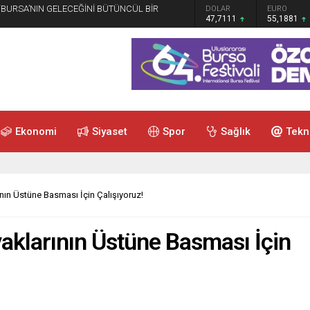
 “BURSA’NIN GELECEĞİNİ BÜTÜNCÜL BİR
GRAM ALTIN
DOLAR
EURO
6.660,55
47,7111
55,1881
Ekonomi
Siyaset
Spor
Sağlık
Tekn
nın Üstüne Basması İçin Çalışıyoruz!
aklarının Üstüne Basması İçin