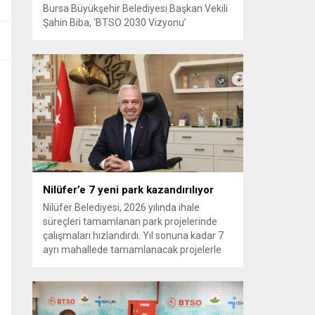
Bursa Büyükşehir Belediyesi Başkan Vekili
Şahin Biba, ‘BTSO 2030 Vizyonu’
kapsamında hayata geçirilen TEKNOSAB
KOBİ OSB’nin tanıtıldığı lansman
programında, “Bursa’mızın ulaşım ve
turizm master planlarını vatandaşlarımızın
konforunu ve güvenliğini esas alarak
hazırlıyoruz. Çevre düzeni planı
çalışmalarımızı da şehrimizin gelecek
yıllardaki gelişimini bütüncül bir anlayışla
yönlendirecek şekilde sürdürüyoruz. KOBİ
OSB de...
Nilüfer’e 7 yeni park kazandırılıyor
Nilüfer Belediyesi, 2026 yılında ihale
süreçleri tamamlanan park projelerinde
çalışmaları hızlandırdı. Yıl sonuna kadar 7
ayrı mahallede tamamlanacak projelerle
kente yaklaşık 24 bin metrekarelik yeni
park alanı kazandırılacak. Nilüfer
Belediyesi, ilçe genelinde kişi başına düşen
yeşil alan miktarını artırmak ve