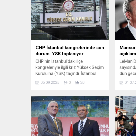
CHP İstanbul kongrelerinde son
Mansur
durum: YSK toplanıyor
açıklam
CHP'nin İstanbul'daki ilçe
LeMan De
kongreleriyle ilgili kriz Yüksek Seçim
sayısınd
Kurulu'na (YSK) taşındı. İstanbul
dün gece
45'inci Asliye Hukuk Mahkemesi'nin
kaldırdı
05.09.2025
0
20
01.07.
2 Eylül'de aldığı ihtiyati tedbir kararı
Musa'nın 
üzerine Ataşehir, Esenyurt, Sarıyer,
ardından
Tuzla, Bakırköy ve Başakşehir ilçe ...
önünde t
sloganları