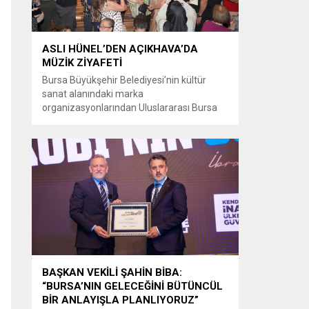
ASLI HÜNEL’DEN AÇIKHAVA’DA
MÜZİK ZİYAFETİ
Bursa Büyükşehir Belediyesi’nin kültür
sanat alanındaki marka
organizasyonlarından Uluslararası Bursa
Festivali’nde Türk müziğinin güçlü sesi Aslı
Hünel, Bursalılara müzik ziyafeti sundu.
Büyükşehir Belediyesi adına Bursa Kültür
Sanat ve Turizm Vakfı (BKSTV) tarafından
bu yıl 64’üncüsü düzenlenen Uluslararası
Bursa Festivali, sevilen sanatçı Aslı Hünel’i
müzikseverlerle buluşturdu. Uludağ İçecek
ana sponsorluğunda düzenlenen...
BAŞKAN VEKİLİ ŞAHİN BİBA:
“BURSA’NIN GELECEĞİNİ BÜTÜNCÜL
BİR ANLAYIŞLA PLANLIYORUZ”