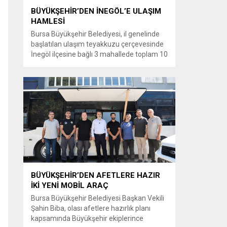
BÜYÜKŞEHİR’DEN İNEGÖL’E ULAŞIM
HAMLESİ
Bursa Büyükşehir Belediyesi, il genelinde
başlatılan ulaşım teyakkuzu çerçevesinde
İnegöl ilçesine bağlı 3 mahallede toplam 10
kilometrelik güzergahta sathi kaplama ve
yol genişletme çalışmalarına başladı. Şahin
Biba başkanlığında başlatılan ulaşım
seferberliği kapsamında Bursa Büyükşehir
Belediyesi Ulaşım Dairesi Başkanlığı
koordinasyonuyla 17 ilçede yol yenileme
çalışmalarına hız verildi. Başkan Vekili
Biba’nın göreve...
BÜYÜKŞEHİR’DEN AFETLERE HAZIR
İKİ YENİ MOBİL ARAÇ
Bursa Büyükşehir Belediyesi Başkan Vekili
Şahin Biba, olası afetlere hazırlık planı
kapsamında Büyükşehir ekiplerince