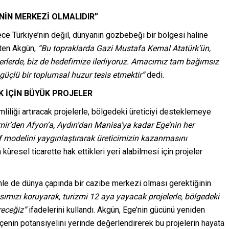
NİN MERKEZİ OLMALIDIR”
ece Türkiye’nin değil, dünyanın gözbebeği bir bölgesi haline
rten Akgün,
“Bu topraklarda Gazi Mustafa Kemal Atatürk’ün,
ği yerlerde, biz de hedefimize ilerliyoruz. Amacımız tam bağımsız
güçlü bir toplumsal huzur tesis etmektir”
dedi.
K İÇİN BÜYÜK PROJELER
liliği artıracak projelerle, bölgedeki üreticiyi desteklemeye
mir’den Afyon’a, Aydın’dan Manisa’ya kadar Ege’nin her
if modelini yaygınlaştırarak üreticimizin kazanmasını
küresel ticarette hak ettikleri yeri alabilmesi için projeler
zmle de dünya çapında bir cazibe merkezi olması gerektiğinin
rasımızı koruyarak, turizmi 12 aya yayacak projelerle, bölgedeki
receğiz”
ifadelerini kullandı. Akgün, Ege’nin gücünü yeniden
ilçenin potansiyelini yerinde değerlendirerek bu projelerin hayata