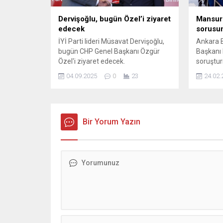
Dervişoğlu, bugün Özel’i ziyaret
Mansur 
edecek
sorusun
İYİ Parti lideri Müsavat Dervişoğlu,
Ankara B
bugün CHP Genel Başkanı Özgür
Başkanı 
Özel'i ziyaret edecek.
soruştur
Büyükşeh
04.09.2025
0
23
24.02.
İmamoğlu
Yavaş, ö
çeken aç
Bir Yorum Yazın