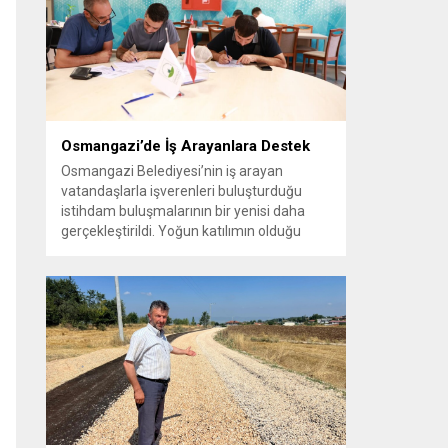
vatandaşlara yeni yaşam alanları sunmak
amacıyla yürüttüğü park çalışmalarını
sürdürüyor....
Osmangazi’de İş Arayanlara Destek
Osmangazi Belediyesi’nin iş arayan
vatandaşlarla işverenleri buluşturduğu
istihdam buluşmalarının bir yenisi daha
gerçekleştirildi. Yoğun katılımın olduğu
organizasyonda işverenlerle birebir
görüşme yapan 50 kişi yapılan
değerlendirmelerin ardından iş sahibi oldu.
Osmangazi Belediyesi’nin, Bursa Ticaret
ve Sanayi Odası (BTSO) ve İŞKUR iş
birliğiyle yıl boyunca sürdürdüğü istihdam
buluşmaları yoğun ilgi görmeye devam...