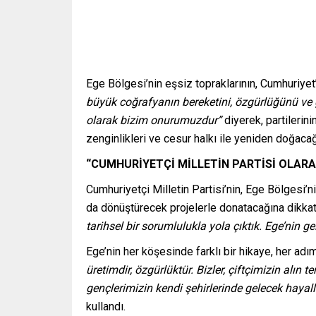
Ege Bölgesi’nin eşsiz topraklarının, Cumhuriyet
büyük coğrafyanın bereketini, özgürlüğünü ve 
olarak bizim onurumuzdur”
diyerek, partilerini
zenginlikleri ve cesur halkı ile yeniden doğacağı
“CUMHURİYETÇİ MİLLETİN PARTİSİ OLARAK
Cumhuriyetçi Milletin Partisi’nin, Ege Bölgesi’n
da dönüştürecek projelerle donatacağına dikka
tarihsel bir sorumlulukla yola çıktık. Ege’nin ge
Ege’nin her köşesinde farklı bir hikaye, her a
üretimdir, özgürlüktür. Bizler, çiftçimizin alın te
gençlerimizin kendi şehirlerinde gelecek hayalle
kullandı.