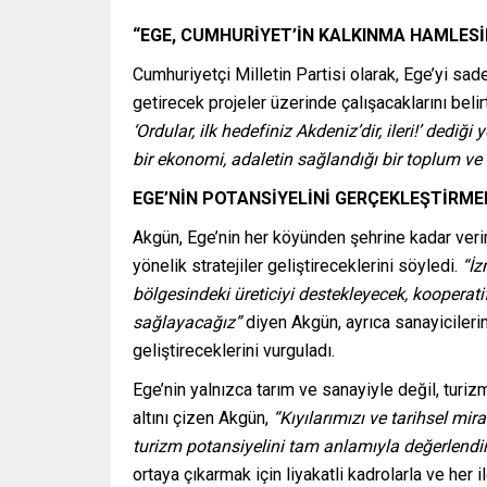
“EGE, CUMHURİYET’İN KALKINMA HAMLESİ
Cumhuriyetçi Milletin Partisi olarak, Ege’yi sad
getirecek projeler üzerinde çalışacaklarını beli
‘Ordular, ilk hedefiniz Akdeniz’dir, ileri!’ dedi
bir ekonomi, adaletin sağlandığı bir toplum ve 
EGE’NİN POTANSİYELİNİ GERÇEKLEŞTİRME
Akgün, Ege’nin her köyünden şehrine kadar verim
yönelik stratejiler geliştireceklerini söyledi.
“İz
bölgesindeki üreticiyi destekleyecek, kooperat
sağlayacağız”
diyen Akgün, ayrıca sanayicilerin 
geliştireceklerini vurguladı.
Ege’nin yalnızca tarım ve sanayiyle değil, turi
altını çizen Akgün,
“Kıyılarımızı ve tarihsel mi
turizm potansiyelini tam anlamıyla değerlendi
ortaya çıkarmak için liyakatli kadrolarla ve her 