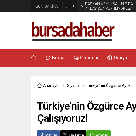
BAŞKAN VEKİLİ ŞAHİN BİBA:
SON DAKİKA
ANLAYIŞLA PLANLIYORUZ”
Bursa
Gündem
Dünya
Anasayfa
Siyaset
Türkiye’nin Özgürce Ayakları
Türkiye’nin Özgürce Ay
Çalışıyoruz!
Paylaş
Tweetle
Gönder