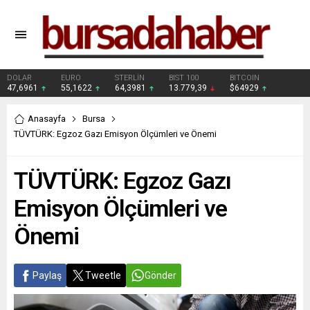
DOLAR
EURO
STERLİN
BIST 100
BITCOIN
47,6961
55,1622
64,3981
13.779,39
$64929
Anasayfa
Bursa
TÜVTÜRK: Egzoz Gazı Emisyon Ölçümleri ve Önemi
TÜVTÜRK: Egzoz Gazı
Emisyon Ölçümleri ve
Önemi
Paylaş
Tweetle
Gönder