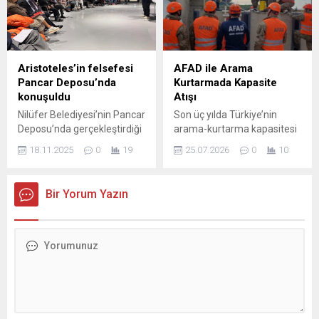
Kandili’nde gönüllere
yansıyan etki tüketicilerin
dokundu. Halk Lokantası’na
harcamalarını doğrudan
gelen vatandaşlara kandil
etkiliyor. Temmuz ayı
simidi ikramında bulunan
boyunca yaşanan artışlarla
Başkan Aydın, tüm İslam
birlikte motorin fiyatlarında
Aristoteles’in felsefesi
AFAD ile Arama
aleminin Regaip Kandili’ni
ciddi yükselişler görüldü;
Pancar Deposu’nda
Kurtarmada Kapasite
kutlayarak, “Bu mübarek
buna karşılık hükümet belirli
konuşuldu
Atışı
gecenin ilçemize, kentimize,
önlemler alarak tüketici
Nilüfer Belediyesi’nin Pancar
Son üç yılda Türkiye’nin
ülkemize...
üzerindeki yükü azaltmaya
Deposu’nda gerçekleştirdiği
arama-kurtarma kapasitesi
çalıştı. Motorine Gelen...
Nilüfer Felsefe
belirgin şekilde genişledi.
18.11.2025
0
19
25.07.2026
0
10
Buluşmaları’nın bu ayki
AFAD koordinasyonunda
konuğu Prf. Dr. Hatice Nur
yürütülen eğitim ve kapasite
Beyaz Erkızan oldu. Erkızan,
geliştirme çalışmaları
Bir Yorum Yazın
Aristoteles’in “dunamis” ve
sayesinde ülke genelinde
“energeia” kavramları
görev alabilecek nitelikte
üzerinden insanın
çok sayıda personel
potansiyelini ve iyi yaşamı
yetiştirildi. Bu süreç, farklı
anlattı. Nilüfer Belediyesi
afet türlerine yönelik hızlı ve
tarafından düzenlenen
etkin müdahaleyi
Nilüfer Felsefe Buluşmaları,
hedefleyen planlı eğitimler,
bu ay da felsefe
saha uygulamaları ve lojistik
meraklılarını bir araya
destek iyileştirmeleriyle