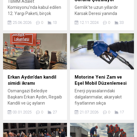
TBMM Adalet
Komisyonu’nda kabul edilen
Gemlik’te uzun yıllardır
12. Yargı Paketi, birçok
Karsak Deresi yanında
kanunda değişiklik öngören
bulunan BUSKİ Aktarma
25.06.2026
0
13
12.11.2024
0
33
düzenlemeler içeriyor.
İstasyonu’ndan yayılan kötü
Pakette, son dönemde sıkça
kokular, ilçedeki vatandaşları
tartışılan “IBAN
rahatsız ediyordu. Gemlik
mağdurları”na ilişkin ceza
Belediye Başkanı Şükrü
indirimi sağlayan bir
Deviren, bu sorunu çözmek
düzenleme de yer aldı.
amacıyla Bursa Büyükşehir
Komisyon kararıyla, haksız
Belediye Başkanı Mustafa
menfaat temin etmek
Bozbey ve BUSKİ
amacıyla banka hesap
yetkilileriyle gerçekleştirdiği
Erkan Aydın’dan kandil
Motorine Yeni Zam ve
bilgilerini paylaşanlar
görüşmeler sonucunda
simidi ikramı
Eşel Mobil Düzenlemesi
bakımından TCK’nın nitelikli
önemli bir adım atıldığını
Osmangazi Belediye
Enerji piyasalarındaki
dolandırıcılık hükmüne ek bir
açıkladı. Mühendisliğin artık
Başkanı Erkan Aydın, Regaib
dalgalanmalar, akaryakıt
fıkra getiriliyor....
sınır tanımadığını, her
Kandili ve üç ayların
fiyatlarının sıkça
probleme çözümler...
başlangıcı dolayısıyla Halk
değişmesine yol açıyor.
03.01.2025
0
27
21.07.2026
0
17
Lokantası’nda vatandaşlara
Uluslararası gerilimler ve
kandil simidi dağıttı.
döviz kurundaki hareketler
Osmangazi Belediye
petrol fiyatlarını yukarı
Başkanı Erkan Aydın, Regaip
çekerken, pompaya