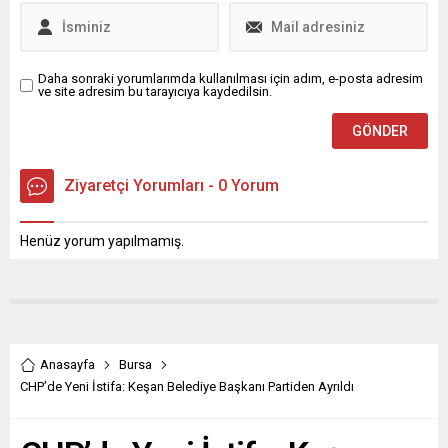
getirdi. Pancar Deposu’nda
birlikte ilerledi. Personel ve...
düzenlenen etkinliğin...
Daha sonraki yorumlarımda kullanılması için adım, e-posta adresim
ve site adresim bu tarayıcıya kaydedilsin.
Ziyaretçi Yorumları - 0 Yorum
Henüz yorum yapılmamış.
Anasayfa
Bursa
CHP’de Yeni İstifa: Keşan Belediye Başkanı Partiden Ayrıldı