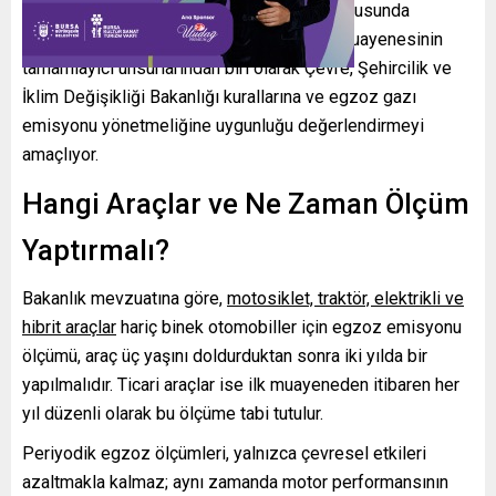
kurumların belirlediği standartlar
doğrultusunda
gerçekleştiriyor. Bu işlem, periyodik araç muayenesinin
tamamlayıcı unsurlarından biri olarak Çevre, Şehircilik ve
İklim Değişikliği Bakanlığı kurallarına ve egzoz gazı
emisyonu yönetmeliğine uygunluğu değerlendirmeyi
amaçlıyor.
Hangi Araçlar ve Ne Zaman Ölçüm
Yaptırmalı?
Bakanlık mevzuatına göre,
motosiklet, traktör, elektrikli ve
hibrit araçlar
hariç binek otomobiller için egzoz emisyonu
ölçümü, araç üç yaşını doldurduktan sonra iki yılda bir
yapılmalıdır. Ticari araçlar ise ilk muayeneden itibaren her
yıl düzenli olarak bu ölçüme tabi tutulur.
Periyodik egzoz ölçümleri, yalnızca çevresel etkileri
azaltmakla kalmaz; aynı zamanda motor performansının