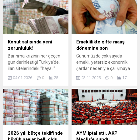
Varsa Gelecek Var”
Mustafa Gökhan Böcek ve
sloganıyla düzenlenen
gelini Zuhal Böcek hakkında
yürüyüşün ardından, 19
yeni bir karar alındı.
Mayıs coşkusu sevilen
Soruşturma çerçevesinde,
sanatçı Hayko Cepkin’in
şüphelilerin rüşvet alma,
konseriyle zirve yaptı. 19
rüşveti temin etme, irtikap
Mayıs Atatürk’ü Anma ve
ve suçtan kaynaklanan mal
Konut satışında yeni
Emeklilikte çifte maaş
Gençlik Bayramı Nilüfer’de
varlığı değerlerini aklama
zorunluluk!
dönemine son
büyük bir coşkuyla kutlandı.
suçlamaları nedeniyle mal
Barınma krizinin her geçen
Günümüzde çok sayıda
Ulu Önder Mustafa Kemal
varlıklarına el konuldu.
gün derinleştiği Türkiye’de,
emekli, yetersiz ekonomik
Atatürk’ün gençlere
Gelişmeler...
ilan sitelerindeki "hayali"
şartlar nedeniyle çalışmaya
armağan...
konutlar ve kapora
devam ederken bu durum
04.01.2026
0
25
23.11.2025
0
17
tuzaklarına karşı yeni
gelecek kuşaklarla birlikte
sisteme geçiliyor. Ticaret
tarihe karışacak. SGK
Bakanlığı, daha önce
mevzuatına göre ilk iş girişi
otomobil ve iş yeri ilanları
1 Ekim 2008'den sonra olan
için hayata geçirdiği
çalışanlar, emekli olduktan
"Elektronik İlan ...
sonra hem çalışıp hem de
emekli maaşı almaya
devam edemeyecek.
2026 yılı bütçe teklifinde
AYM iptal etti, AKP
büyük paylar belli oldu
Meclis’e sundu