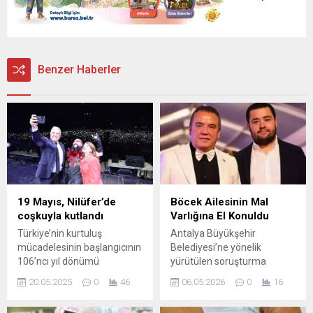
minnetle, saygıyla yâd ediyorum.”
Benzer Haberler
19 Mayıs, Nilüfer’de
Böcek Ailesinin Mal
coşkuyla kutlandı
Varlığına El Konuldu
Türkiye’nin kurtuluş
Antalya Büyükşehir
mücadelesinin başlangıcının
Belediyesi’ne yönelik
106’ncı yıl dönümü
yürütülen soruşturma
Nilüfer’de binlerce
kapsamında; tutuklu
20.05.2025
0
46
06.05.2026
0
16
vatandaşın katılımıyla
bulunan eski başkan
coşkuyla kutlandı. “Gençlik
Muhittin Böcek ile oğlu