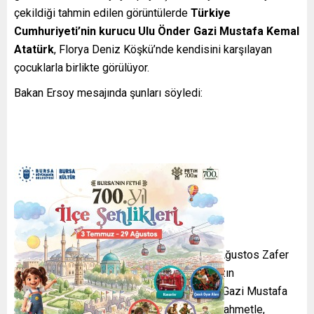
çekildiği tahmin edilen görüntülerde
Türkiye
Cumhuriyeti’nin kurucu Ulu Önder Gazi Mustafa Kemal
Atatürk
, Florya Deniz Köşkü’nde kendisini karşılayan
çocuklarla birlikte görülüyor.
Bakan Ersoy mesajında şunları söyledi:
Ersoy, mesajını şu ifadelerle tamamladı:
“Bu eşsiz görüntüyle, aziz milletimizin 30 Ağustos Zafer
Bayramı’nı tebrik ediyor; Kurtuluş Savaşımızın
Başkumandanı, Cumhuriyetimizin kurucusu Gazi Mustafa
Kemal Atatürk’ü, aziz şehit ve gazilerimizi rahmetle,