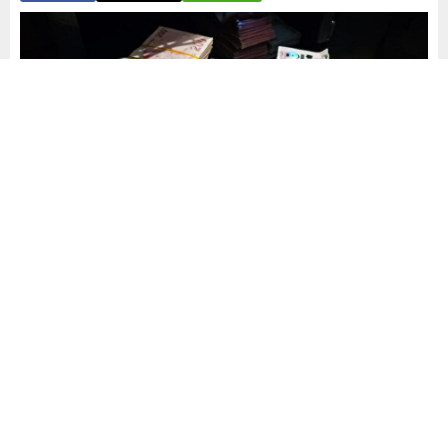
Yayınlama: 30.08.2025
A
A
+
-
0
Bazı bankaların müşterilerin gelirini gerçekte olduğundan
daha yüksek göstererek kredi kartı limitlerini mevzuatın
üstüne çıkardığı iddia edildi. Bankacılık Düzenleme ve