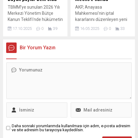
TBMM’ye sunulan 2026 Yılı
AKP, Anayasa
Merkezi Yönetim Bütçe
Mahkemesi’nin iptal
Kanun Teklifi’nde hükümetin
kararlarını düzenleyen yeni
2026-2028 dönemi bütçe
bir torba kanun teklifini daha
17.10.2025
0
39
16.05.2025
0
33
teklifindeki vergi gelirlerinin
TBMM Başkanlığı’na sundu.
oranları belli oldu. Buna
Kanun teklifinde 35 madde
göre, vergi gelirleri 2025
yer alıyor.
Bir Yorum Yazın
yılına göre yüzde 28,7 artış
öngörülerek 15,6 trilyon lira
olarak ...
Daha sonraki yorumlarımda kullanılması için adım, e-posta adresim
ve site adresim bu tarayıcıya kaydedilsin.