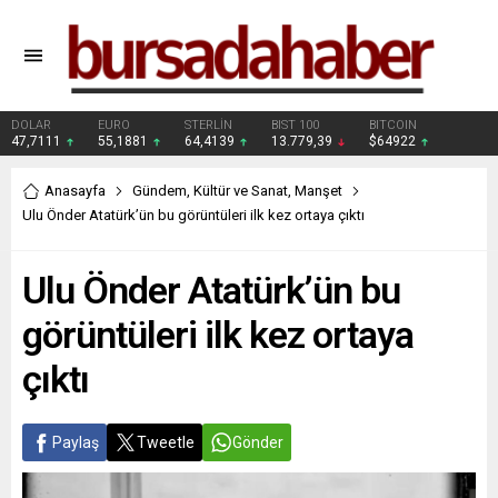
DOLAR
EURO
STERLİN
BIST 100
BITCOIN
47,7111
55,1881
64,4139
13.779,39
$64922
Anasayfa
Gündem
,
Kültür ve Sanat
,
Manşet
Ulu Önder Atatürk’ün bu görüntüleri ilk kez ortaya çıktı
Ulu Önder Atatürk’ün bu
görüntüleri ilk kez ortaya
çıktı
Paylaş
Tweetle
Gönder