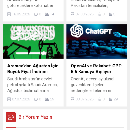
Bursa Şehirlerarası Otobüs
götüreceklere kötü haber
Pakistan temsilcileri,
Terminali, Gürsu...
geldi Araçlarda
bölgesel gerilimlerin
18.05.2026
0
14
07.08.2026
0
3
bulundurulması zorunlu
gölgesinde bugün Cidde’de
ekipman listesi genişletildi.
bir araya gelerek ortak bir
Yeni düzenlemeyle birlikte
savunma anlaşmasını
yangın tüpü ve reflektörün
resmileştirmeye
yanı sıra pense, tornavida,
hazırlanıyor. Üç ülkenin
yedek ampul, çekme halatı
yetkilileri, son dönemde
ve kriko gibi ekipmanlar da
artan çatışmalar ve deniz
zorunlu hale geldi.
taşımacılığındaki
aksaklıkların yarattığı riskleri
Aramco’dan Ağustos İçin
OpenAI ve Rekabet: GPT-
gerekçe göstererek
Büyük Fiyat İndirimi
5.6 Kamuya Açılıyor
uzlaşma sağladı.
Suudi Arabistan’ın devlet
OpenAI, geçen ay ulusal
Görüşmeye ilişkin bilgi veren
petrol şirketi Saudi Aramco,
güvenlik endişeleri
Suudi askeri kaynaklar, uzun
Ağustos teslimatlarına
nedeniyle ertelenen en
süredir müzakere edilen
yönelik Asya pazar
gelişmiş modeli GPT-5.6’yı
metnin son...
07.07.2026
0
29
08.07.2026
0
29
fiyatlarında keskin bir
perşembe günü kamuoyuna
indirim açıkladı. Bu adım,
sunacağını açıkladı. Şirket,
İran savaşı sonrası
modelin önce kısıtlı ve
Bir Yorum Yazın
kaybedilen pazar payını geri
doğrulanmış ortaklarla
almak ve sevkiyatları
paylaşıldığını, şimdi ise daha