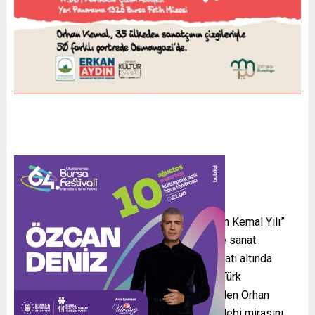
Osmangazi Belediyesi’nin 2026 yılını “Orhan Kemal Yılı”
ilan etmesi kapsamında hazırlanan kültür ve sanat
etkinlikleri, edebiyat ile görsel sanatı aynı çatı altında
buluşturan özel bir sergiyle devam ediyor. Türk
edebiyatının toplumcu gerçekçi kalemlerinden Orhan
Kemal’in yaşamını, düşünce dünyasını ve edebi mirasını