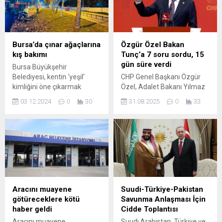
Bursa’da çınar ağaçlarına
Özgür Özel Bakan
kış bakımı
Tunç’a 7 soru sordu, 15
gün süre verdi
Bursa Büyükşehir
Belediyesi, kentin ‘yeşil’
CHP Genel Başkanı Özgür
kimliğini öne çıkarmak
Özel, Adalet Bakanı Yılmaz
amacıyla park, bahçe,
Tunç’un yanıtlaması
03.12.2024
0
30
31.08.2025
0
33
meydan ve refüjlerde
istemiyle Meclis’e soru
düzenleme çalışmalarını
önergesi verdi. Özel, 7
sürdürürken, yol
soruya 15 gün içinde yanıt
kenarlarındaki ağaçlara da
isterken "Anayasa"
kış bakımı yapıyor.
hatırlatması yaptı.
Büyükşehir Belediyesi Park
ve Bahçeler Dairesi
Başkanlığı Parklar ve
Bahçeler Şube Müdürlüğü
Aracını muayene
Suudi-Türkiye-Pakistan
ekipleri, kentin tüm yeşil
götüreceklere kötü
Savunma Anlaşması İçin
alanlarını kışa hazırlıyor.
haber geldi
Cidde Toplantısı
Çalışmalar kapsamında
Aracını muayene
Suudi Arabistan, Türkiye ve