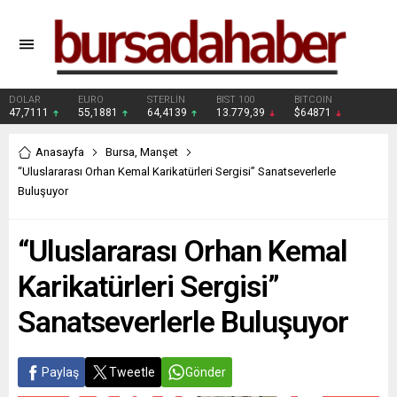
DOLAR
EURO
STERLİN
BIST 100
BITCOIN
47,7111
55,1881
64,4139
13.779,39
$64871
Anasayfa
Bursa
,
Manşet
“Uluslararası Orhan Kemal Karikatürleri Sergisi” Sanatseverlerle
Buluşuyor
“Uluslararası Orhan Kemal
Karikatürleri Sergisi”
Sanatseverlerle Buluşuyor
Paylaş
Tweetle
Gönder