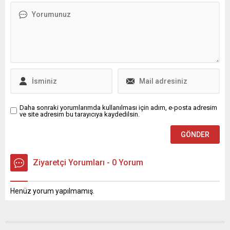
artırmak amacıyla atılan
geniş kullanım için erişime
stratejik bir hamle olarak
açıldığını bildirdi. ABD ve Çin
değerlendiriliyor. Resmi satış
arasında, gelişmiş yapay
fiyatlarındaki rekor düşüşün
zeka modellerinin özellikle
bile pazar payını tamamen
siber saldırıları hızlandırma
geri getiremeyebileceği
potansiyeli nedeniyle
yorumları yapılıyor;...
süregelen bir...
Daha sonraki yorumlarımda kullanılması için adım, e-posta adresim
ve site adresim bu tarayıcıya kaydedilsin.
Ziyaretçi Yorumları - 0 Yorum
Henüz yorum yapılmamış.