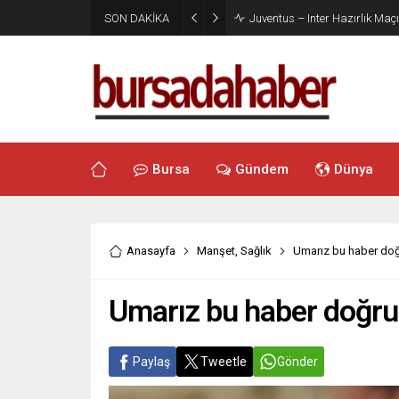
SON DAKİKA
Juventus – Inter Hazırlık Maçı
Bursa
Gündem
Dünya
Anasayfa
Manşet
,
Sağlık
Umarız bu haber doğ
Umarız bu haber doğru
Paylaş
Tweetle
Gönder