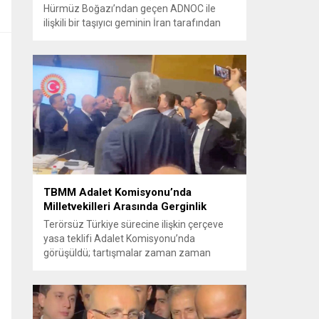
Hürmüz Boğazı’ndan geçen ADNOC ile
ilişkili bir taşıyıcı geminin İran tarafından
füze saldırısına uğradığını duyurdu.
Yetkililer olayın kontrol altına alındığını
bildirirken saldırıyı kınadı ve Tahran’ı
korsanlıkla suçladı. WAM ajansının
aktardığı ilk açıklamada, ADNOC’a ait bir
geminin sabah saatlerinde hedef alındığı
belirtildi; ilerleyen dakikalarda ise BAE...
TBMM Adalet Komisyonu’nda
Milletvekilleri Arasında Gerginlik
Terörsüz Türkiye sürecine ilişkin çerçeve
yasa teklifi Adalet Komisyonu’nda
görüşüldü; tartışmalar zaman zaman
yükseldi ve oturum kısa süreliğine kesintiye
uğradı. Komisyon çalışmalarında kimi
milletvekilleri arasında sözlü gerilim
yaşandı, daha sonra fiziksel arbede çıktı.