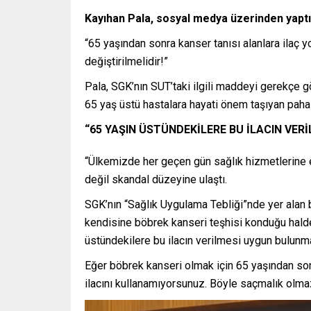
Kayıhan Pala, sosyal medya üzerinden yaptığ
“65 yaşından sonra kanser tanısı alanlara ilaç 
değiştirilmelidir!”
Pala, SGK’nın SUT’taki ilgili maddeyi gerekçe g
65 yaş üstü hastalara hayati önem taşıyan pahalı
“65 YAŞIN ÜSTÜNDEKİLERE BU İLACIN VE
“Ülkemizde her geçen gün sağlık hizmetlerine er
değil skandal düzeyine ulaştı.
SGK’nın “Sağlık Uygulama Tebliği”nde yer alan 
kendisine böbrek kanseri teşhisi konduğu halde
üstündekilere bu ilacın verilmesi uygun bulun
Eğer böbrek kanseri olmak için 65 yaşından son
ilacını kullanamıyorsunuz. Böyle saçmalık olma