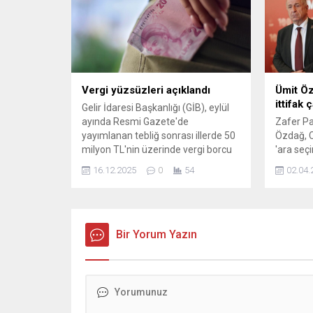
belirlenen tarihler arasında kamuya
ait bazı ulaşım hizmetlerinde ücret
alınmayacak. Bu uygulama, yoğun
yolculuk döneminde vatandaşlara
kolaylık sağlamayı...
Vergi yüzsüzleri açıklandı
Ümit Öz
ittifak 
Gelir İdaresi Başkanlığı (GİB), eylül
ayında Resmi Gazete'de
Zafer Pa
yayımlanan tebliğ sonrası illerde 50
Özdağ, C
milyon TL'nin üzerinde vergi borcu
'ara seçi
bulunan listeleri yayınlamaya
açıklama
16.12.2025
0
54
02.04.
başladı. Paylaşılan listede Uzan
seslener
Ailesi, Çiftlik Bank vurgunuyla
“birleşme
bilinen 'Tosuncuk' lakaplı Mehmet
Aydın ve TMSF tarafından el
konulan Can Holding dikkat çekti.
Bir Yorum Yazın