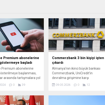
e Premium abonelerine
Commerzbank 3 bin kişiyi işten
göstermeye başladı
çıkardı
 Premium abonelerine
Almanya’nın ikinci büyük bankası
österilmeye başlanması,
Commerzbank, UniCredit’in
lar arasında tartışmalara yol
devralma girişimine karşı
değişiklik, abonelik
bağımsızlık stratejisini
2024
0
39
09.05.2026
0
12
ni nasıl etkileyecek?
güçlendirirken operasyonel
ve kullanıcı yorumları için
verimliliği artırmak amacıyla 3 bin
imizi inceleyin.
çalışanı işten çıkarma kararı aldı.
Yönetim, 2030 hedeflerini revize