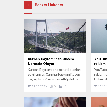
Benzer Haberler
Kurban Bayramı’nda Ulaşım
YouTub
Ücretsiz Oluyor
reklam 
Kurban Bayramı öncesi tatil planları
YouTube
şekilleniyor. Cumhurbaşkanı Recep
reklam g
Tayyip Erdoğan’ın ilan ettiği dokuz
kullanıcı
günlük tatil kararının ardından
açtı. Bu 
21.05.2026
0
11
15.11.
vatandaşlar memleket ziyaretleri
deneyimi
veya farklı dinlenme programları
Detaylar 
için hazırlıklara başladı. Bugün
içerikler
yapılan yeni duyuruya göre,