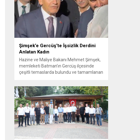
Görüşme sırasında İyi Parti ile MHP
milletvekilleri arasında söz düellosu
başladı; taraflar birbirlerini sert ifadelerle
eleştirdi. Tartışma...
Şimşek’e Gercüş’te İşsizlik Derdini
Anlatan Kadın
Hazine ve Maliye Bakanı Mehmet Şimşek,
memleketi Batman’ın Gercüş ilçesinde
çeşitli temaslarda bulundu ve tamamlanan
projelerin açılış törenlerine katıldı. Ziyareti
sırasında, bölge sakinleriyle sohbet ettiği
esnada bir yaşlı kadının çocuklarının
işsizliğine dair yakınmasını dinledi. Kadının
dertlerini Kürtçe olarak doğrudan Bakan
Şimşek’e aktarması, orada bulunanların
ilgisini çekti. Şimşek ise samimi bir...