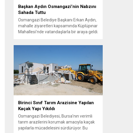
Başkan Aydın Osmangazi’nin Nabzını
Sahada Tuttu
Osmangazi Belediye Başkanı Erkan Aydın,
mahalle ziyaretleri kapsamında Küplüpınar
Mahallesi’nde vatandaşlarla bir araya geldi.
Vatandaşların görüş, talep ve önerilerini
yerinde dinleyen Başkan Aydın, esnafı da
gezerek hayırlı işler temennisinde bulundu.
Göreve geldiği günden bu yana
vatandaşlarla güçlü ve doğrudan iletişim
kurmaya öncelik veren Osmangazi
Belediye Başkanı Erkan Aydın, sosyal
belediyecilik...
Birinci Sınıf Tarım Arazisine Yapılan
Kaçak Yapı Yıkıldı
Osmangazi Belediyesi, Bursa’nın verimli
tarım arazilerini korumak amacıyla kaçak
yapılarla mücadelesini sürdürüyor. Bu