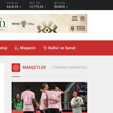
STERLİN
BIST 100
BITCOIN
64,4139
13.779,39
$64929
oloji
Magazin
Kültür ve Sanat
MANŞETLER
+ TÜMÜNÜ GÖRÜNTÜLE