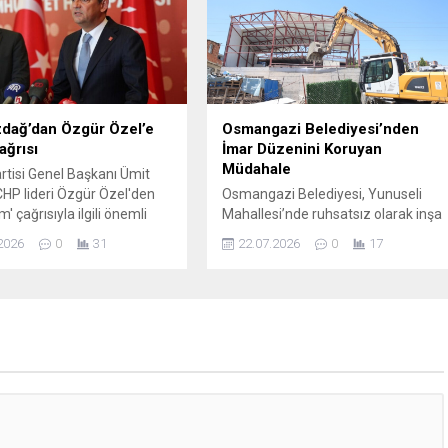
ederek gelir ve kârlılık beklentilerini
yukarı çekti. Banka, yapay zekâ
yatırımları ve süreç otomasyonuyla
maliyetleri azaltmayı ve verimliliği
yükseltmeyi planlıyor; bu çerçevede
2030’a...
dağ’dan Özgür Özel’e
Osmangazi Belediyesi’nden
çağrısı
İmar Düzenini Koruyan
Müdahale
rtisi Genel Başkanı Ümit
HP lideri Özgür Özel'den
Osmangazi Belediyesi, Yunuseli
m' çağrısıyla ilgili önemli
Mahallesi’nde ruhsatsız olarak inşa
lar yaptı... Özdağ, Özel’e
edilip depo amaçlı kullanılan kaçak
2026
0
31
22.07.2026
0
17
ek tüm Atatürkçü partilere
yapıyı kontrollü şekilde yıkarak,
” çağrısı yaptı.
kaçak yapılaşmayla mücadelesini
kararlılıkla sürdürdü. Osmangazi
Belediyesi, planlı kentleşmenin
korunması ve kaçak yapılaşmanın
önüne geçilmesi amacıyla ilçe
genelinde yürüttüğü denetim ve
yıkım çalışmalarını aralıksız
sürdürüyor. Osmangazi Belediyesi
Yapı Kontrol Müdürlüğü tarafından