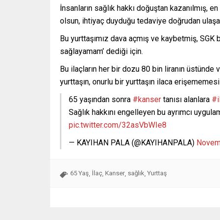
İnsanların sağlık hakkı doğuştan kazanılmış, en 
olsun, ihtiyaç duyduğu tedaviye doğrudan ulaşa
Bu yurttaşımız dava açmış ve kaybetmiş, SGK bu
sağlayamam’ dediği için.
Bu ilaçların her bir dozu 80 bin liranın üstünde 
yurttaşın, onurlu bir yurttaşın ilaca erişememesi
65 yaşından sonra
#kanser
tanısı alanlara
#i
Sağlık hakkını engelleyen bu ayrımcı uygulama 
pic.twitter.com/32asVbWIe8
— KAYIHAN PALA (@KAYIHANPALA)
Novem
65 Yaş
İlaç
Kanser
sağlık
Yurttaş
,
,
,
,