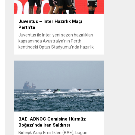
Juventus – Inter Hazırlık Maçı
Perth’te
Juventus ile Inter, yeni sezon hazırlıkları
kapsamında Avustralya’nın Perth
kentindeki Optus Stadyumu’nda hazırlık
maçında karşılaştı. Her iki teknik direktör de
transferlerin takıma uyumunu ve
oyuncuların fiziksel durumunu
değerlendirmek için bu mücadeleyi kritik
bir prova olarak kullandı. Karşılaşmada iki
Türk futbolcu sahada yer aldı: Juventus’ta
Kenan Yıldız ilk 11’de görev alırken,...
BAE: ADNOC Gemisine Hürmüz
Boğazı’nda İran Saldırısı
Birleşik Arap Emirlikleri (BAE), bugün