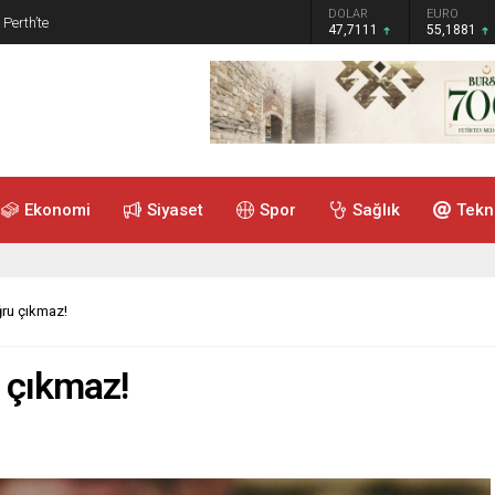
GRAM ALTIN
DOLAR
EURO
 Perth’te
6.660,55
47,7111
55,1881
Ekonomi
Siyaset
Spor
Sağlık
Tekn
ru çıkmaz!
 çıkmaz!