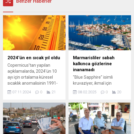
Benzer Haberler
2024’ün en sıcak yıl oldu
Marmarisliler sabah
kalkınca gözlerine
Copernicus'tan yapılan
inanamadı
açıklamalarda, 2024'ün 10
ayı için ortalama küresel
"Blue Sapphire" isimli
sıcaklık anomalisinin 1991-
kruvaziyer, ikmal için
2020 ortalamasının 0,71
Muğla'nın Marmaris ilçesine
07.11.2024
0
21
08.02.2025
0
20
santigrat derece üzerinde
geldi. Rodos Adası'ndan
olduğu aktarıldı. 2024'ün
sabah gelen Saint Kitts ve
kayıtlardaki en yüksek
Nevis bayraklı 200 metrelik
değere karşılık gelen bu
yolcu gemisi, Marmaris
ölçümün, 2024'ün ...
Cruise Port Limanı'nın büyük
iskelesine yanaştırıldı.
Geminin 8 gün ...