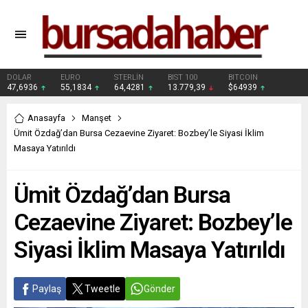
DOLAR
EURO
STERLİN
BIST 100
BITCOIN
47,6936
55,1834
64,4281
13.779,39
$64939
Anasayfa
Manşet
Ümit Özdağ’dan Bursa Cezaevine Ziyaret: Bozbey’le Siyasi İklim
Masaya Yatırıldı
Ümit Özdağ’dan Bursa
Cezaevine Ziyaret: Bozbey’le
Siyasi İklim Masaya Yatırıldı
Paylaş
Tweetle
Gönder