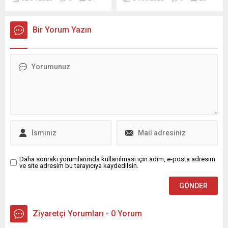
Pusat'ı Teşkilat dizisinin
transfer gerçekleştirdi.
kadrosundan çıkardı. Karara
Yeşil-beyazlılar, 1. Lig ekibi
Cem Yılmaz sert tepki
Çorum FK forması giyen 25
Bir Yorum Yazın
gösterdi.
yaşındaki Tunahan Ergül’ü
kadrosuna kattığını açıkladı.
Kulüpten yapılan
açıklamada ...
Daha sonraki yorumlarımda kullanılması için adım, e-posta adresim
ve site adresim bu tarayıcıya kaydedilsin.
Ziyaretçi Yorumları - 0 Yorum