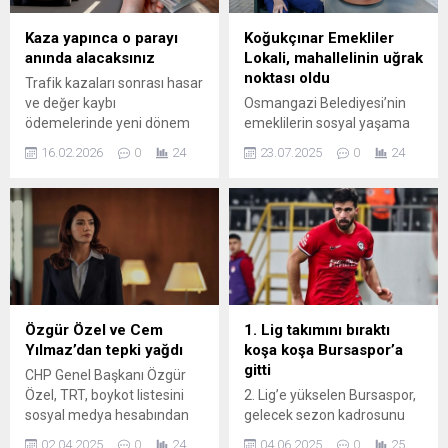
Kaza yapınca o parayı
Koğukçınar Emekliler
anında alacaksınız
Lokali, mahallelinin uğrak
noktası oldu
Trafik kazaları sonrası hasar
ve değer kaybı
Osmangazi Belediyesi’nin
ödemelerinde yeni dönem
emeklilerin sosyal yaşama
başlıyor. 1 Nisan 2026’dan
aktif katılımını desteklemek
16.02.2026
0
24
23.07.2025
0
24
itibaren pilot uygulamayla
amacıyla açtığı Koğukçınar
devreye girecek sistemle
Emekliler Lokali, kısa sürede
birlikte değer kaybı tutarı
emeklilerin vazgeçilmez
eksper tarafından anında
mekanı haline geldi.
belirlenecek ve hasar
Osmangazi Belediyesi’nin
ödemesiyle birlikte araç
emeklilere yönelik sosyal
sahibine peşin olarak
projeleri kapsamında hayata
yapılacak. Komisyoncu ve
geçirdiği Koğukçınar
aracıların devri ise
Emekliler Lokali, kısa sürede
Özgür Özel ve Cem
1. Lig takımını bıraktı
kapanıyor.
mahallenin en çok ziyaret
Yılmaz’dan tepki yağdı
koşa koşa Bursaspor’a
edilen alanlarından biri
gitti
CHP Genel Başkanı Özgür
haline geldi. Geçtiğimiz
Özel, TRT, boykot listesini
2. Lig’e yükselen Bursaspor,
hafta törenle hizmete açılan
sosyal medya hesabından
gelecek sezon kadrosunu
lokal,...
paylaşan oyuncu Aybüke
güçlendirmek adına bir
02.04.2025
0
24
04.06.2025
0
25