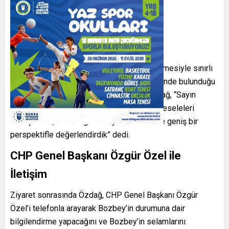
Siyasi İklim Masaya Yatırıldı
Ziyaretin sadece kişisel durum değerlendirmesiyle sınırlı
kalmadığını kaydeden Özdağ, Türkiye’nin içinde bulunduğu
siyasi sürecin de ele alındığını belirtti. Özdağ, “Sayın
Bozbey ile görüşmemizde sadece şahsi meseleleri
konuşmadık; ülkenin genel siyasi iklimini de geniş bir
perspektifle değerlendirdik” dedi.
CHP Genel Başkanı Özgür Özel ile
İletişim
Ziyaret sonrasında Özdağ, CHP Genel Başkanı Özgür
Özel’i telefonla arayarak Bozbey’in durumuna dair
bilgilendirme yapacağını ve Bozbey’in selamlarını