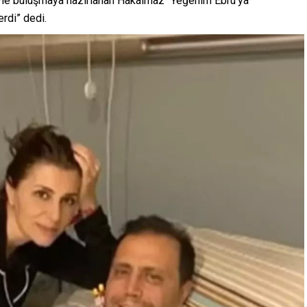
riyle buluşmaya hazırlanan Hakalmaz “Yeğenim Ebru’ya
rdi” dedi.