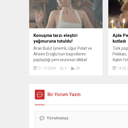
Konuşma tarzı eleştiri
Ajda Pe
yağmuruna tutuldu!
kutladı
Aras Bulut İynemli, Uğur Polat ve
Türk pop
Ahsen Eroğlu’nun başrollerini
Pekkan, 8
paylaştığı yeni sezonun dikkat
ilişkin f
çeken yapımı Deha, her hafta
hayranla
21.10.2024
0
28
14.02.
izleyiciyi ekrana kilitlemeye devam
için teşe
ediyor. Dizide, Aras Bulut İynemli’nin
canlandırdığı Devran karakteri, yıllar
sonra babası İskender’le acı bir olay
sonrası yüzleşirken, hem kendi hem
Bir Yorum Yazın
de ailesinin hikayesi derinlemesine
işleniyor. Seyircinin beğenisini
kazanan...