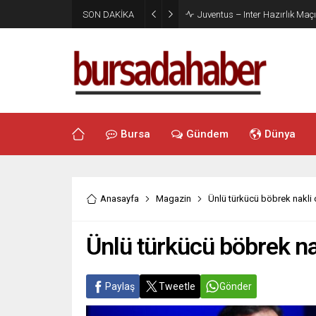
SON DAKİKA
Juventus – Inter Hazırlık Maçı
Bursa
Gündem
Dünya
Anasayfa
Magazin
Ünlü türkücü böbrek nakli 
Ünlü türkücü böbrek na
Paylaş
Tweetle
Gönder