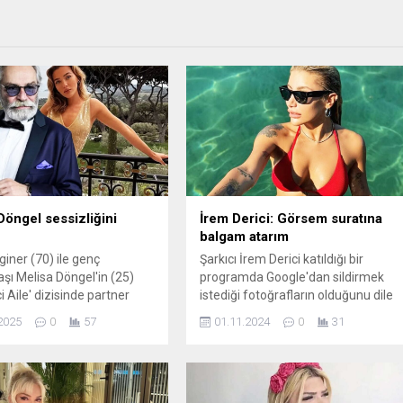
Döngel sessizliğini
İrem Derici: Görsem suratına
balgam atarım
giner (70) ile genç
Şarkıcı İrem Derici katıldığı bir
şı Melisa Döngel'in (25)
programda Google'dan sildirmek
i Aile' dizisinde partner
istediği fotoğrafların olduğunu dile
üyük yankı uyandırmıştı...
getirdi. Derici "Görsem yüzüne bile
2025
0
57
01.11.2024
0
31
ilginer ile arasındaki yaş
bakmam diyeceğin biri var mı?"
elen eleştirilere cevap
sorusuna verdiği yanıtla da dikkat
çekti.