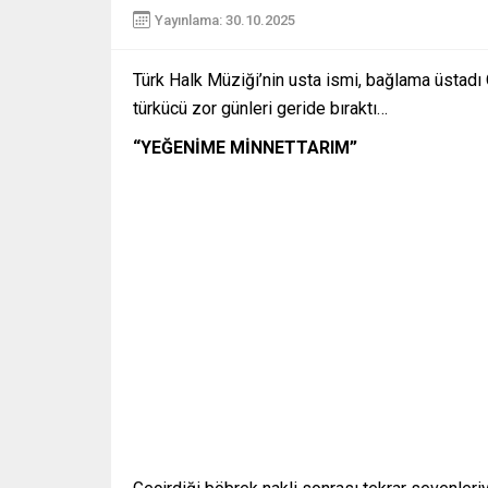
Yayınlama: 30.10.2025
Türk Halk Müziği’nin usta ismi, bağlama üstadı 
türkücü zor günleri geride bıraktı…
“YEĞENİME MİNNETTARIM”