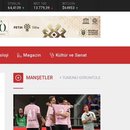
STERLİN
BIST 100
BITCOIN
64,4139
13.779,39
$64953
oloji
Magazin
Kültür ve Sanat
MANŞETLER
+ TÜMÜNÜ GÖRÜNTÜLE