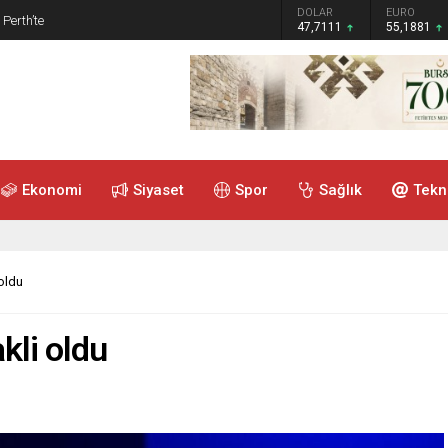
GRAM ALTIN
DOLAR
EURO
 Perth’te
6.660,55
47,7111
55,1881
Ekonomi
Siyaset
Spor
Sağlık
Tekn
oldu
kli oldu