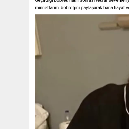
Geçirdiği böbrek nakli sonrası tekrar sevenle
minnettarım, böbreğini paylaşarak bana hayat ve