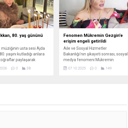
kkan, 80. yaş gününü
Fenomen Mükremin Gezgin’e
erişim engeli getirildi
 müziğinin usta sesi Ajda
Aile ve Sosyal Hizmetler
0. yaşını kutladığı anlara
Bakanlığı'nın şikayeti sonrası, sosyal
otoğraflar paylaşarak
medya fenomeni Mükremin
rına doğum günü mesajları
Gezgin’in Instagram hesabına
2026
0
38
07.10.2025
0
149
kkür etti.
Türkiye'den erişim engeli getirildi.
Mükremin Gezgin'in erkek çocuklar
"Ben kadınım değil mi?" dediği
videolar nedeniyle suç ...