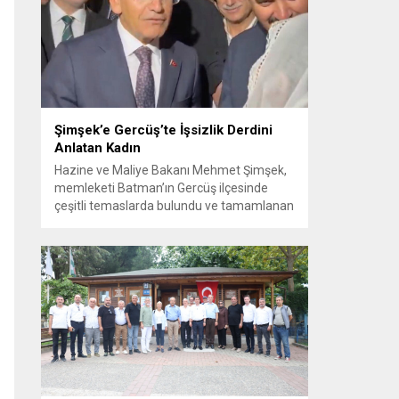
Görüşme sırasında İyi Parti ile MHP
milletvekilleri arasında söz düellosu
başladı; taraflar birbirlerini sert ifadelerle
eleştirdi. Tartışma...
Şimşek’e Gercüş’te İşsizlik Derdini
Anlatan Kadın
Hazine ve Maliye Bakanı Mehmet Şimşek,
memleketi Batman’ın Gercüş ilçesinde
çeşitli temaslarda bulundu ve tamamlanan
projelerin açılış törenlerine katıldı. Ziyareti
sırasında, bölge sakinleriyle sohbet ettiği
esnada bir yaşlı kadının çocuklarının
işsizliğine dair yakınmasını dinledi. Kadının
dertlerini Kürtçe olarak doğrudan Bakan
Şimşek’e aktarması, orada bulunanların
ilgisini çekti. Şimşek ise samimi bir...