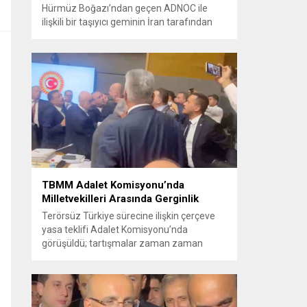
Hürmüz Boğazı’ndan geçen ADNOC ile
ilişkili bir taşıyıcı geminin İran tarafından
füze saldırısına uğradığını duyurdu.
Yetkililer olayın kontrol altına alındığını
bildirirken saldırıyı kınadı ve Tahran’ı
korsanlıkla suçladı. WAM ajansının
aktardığı ilk açıklamada, ADNOC’a ait bir
geminin sabah saatlerinde hedef alındığı
belirtildi; ilerleyen dakikalarda ise BAE...
TBMM Adalet Komisyonu’nda
Milletvekilleri Arasında Gerginlik
Terörsüz Türkiye sürecine ilişkin çerçeve
yasa teklifi Adalet Komisyonu’nda
görüşüldü; tartışmalar zaman zaman
yükseldi ve oturum kısa süreliğine kesintiye
uğradı. Komisyon çalışmalarında kimi
milletvekilleri arasında sözlü gerilim
yaşandı, daha sonra fiziksel arbede çıktı.