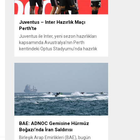
Juventus – Inter Hazırlık Maçı
Perth’te
Juventus ile Inter, yeni sezon hazırlıkları
kapsamında Avustralya’nın Perth
kentindeki Optus Stadyumu’nda hazırlık
maçında karşılaştı. Her iki teknik direktör de
transferlerin takıma uyumunu ve
oyuncuların fiziksel durumunu
değerlendirmek için bu mücadeleyi kritik
bir prova olarak kullandı. Karşılaşmada iki
Türk futbolcu sahada yer aldı: Juventus’ta
Kenan Yıldız ilk 11’de görev alırken,...
BAE: ADNOC Gemisine Hürmüz
Boğazı’nda İran Saldırısı
Birleşik Arap Emirlikleri (BAE), bugün