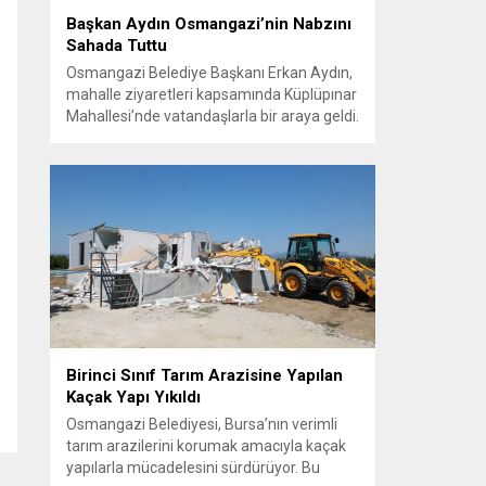
Başkan Aydın Osmangazi’nin Nabzını
Sahada Tuttu
Osmangazi Belediye Başkanı Erkan Aydın,
mahalle ziyaretleri kapsamında Küplüpınar
Mahallesi’nde vatandaşlarla bir araya geldi.
Vatandaşların görüş, talep ve önerilerini
yerinde dinleyen Başkan Aydın, esnafı da
gezerek hayırlı işler temennisinde bulundu.
Göreve geldiği günden bu yana
vatandaşlarla güçlü ve doğrudan iletişim
kurmaya öncelik veren Osmangazi
Belediye Başkanı Erkan Aydın, sosyal
belediyecilik...
Birinci Sınıf Tarım Arazisine Yapılan
Kaçak Yapı Yıkıldı
Osmangazi Belediyesi, Bursa’nın verimli
tarım arazilerini korumak amacıyla kaçak
yapılarla mücadelesini sürdürüyor. Bu