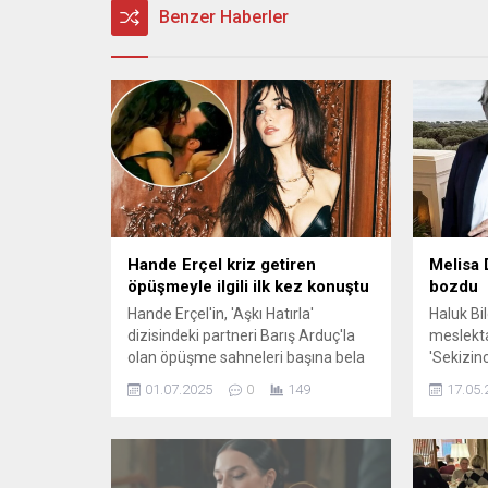
Benzer Haberler
Hande Erçel kriz getiren
Melisa 
öpüşmeyle ilgili ilk kez konuştu
bozdu
Hande Erçel'in, 'Aşkı Hatırla'
Haluk Bil
dizisindeki partneri Barış Arduç'la
meslekta
olan öpüşme sahneleri başına bela
'Sekizinc
oldu. Erçel, çok konuşulan
olması b
01.07.2025
0
149
17.05.
sahnelerle ilgili sessizliğini bozdu.
Döngel, B
farkına g
verdi.