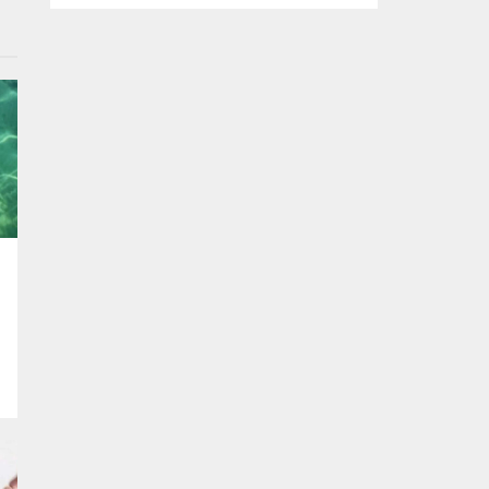
kapsamda Bursa Ovası’nda tarım arazisine
inşa edilen kaçak bir yapı daha yıkıldı. Yıkım
çalışması sırasında binanın bodrum
katında yavrularıyla birlikte bir kediyi fark
eden ekipler, anne kedi ve yavrularını
güvenli bir şekilde bulundukları alandan
kurtardı. Kaçak yapılaşmayla...