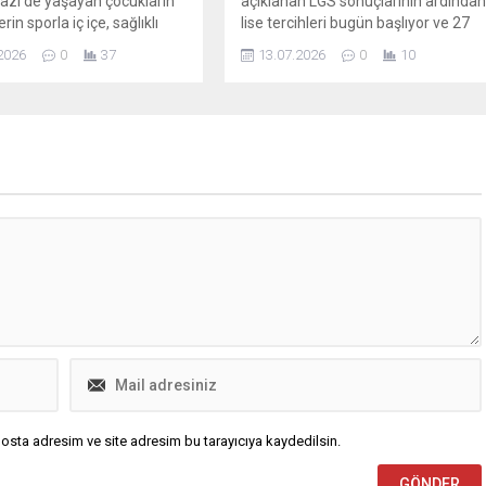
zi’de yaşayan çocukların
açıklanan LGS sonuçlarının ardında
rin sporla iç içe, sağlıklı
lise tercihleri bugün başlıyor ve 27
 olarak yetişmesi amacıyla
Temmuz saat 17.00’ye kadar
2026
0
37
13.07.2026
0
10
arını sürdüren Osmangazi
yapılabilecek. Adaylar, merkezi
si, bu kapsamda son olarak
puanla öğrenci alan okullar, yerel
por Tesisi’nin açılışını
yerleştirme okulları ve pansiyonlu
ştirdi. Her yaştan
okullar olmak üzere üç ayrı
ın spor yapabilmesine
kategoride tercih bildirecekler.
ağlayacak modern tesisleri
Tercih işlemlerini öğrenci veya veli,
kazandırmaya devam eden
e-Okul sistemi üzerinden (https://e-
i Belediyesi, spor
okul.meb.gov.tr) ya da herhangi...
larına hız kesmeden devam
öreve geldikten kısa...
osta adresim ve site adresim bu tarayıcıya kaydedilsin.