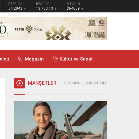
STERLİN
BIST 100
BITCOIN
64,2043
13.703,13
$64609
oloji
Magazin
Kültür ve Sanat
MANŞETLER
+ TÜMÜNÜ GÖRÜNTÜLE