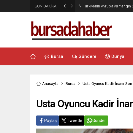
SON DAKİKA
Türkiye’nin Avrupa’ya Yangın
Bursa
Gündem
Dünya
Anasayfa
Bursa
Usta Oyuncu Kadir İnanır Son
Usta Oyuncu Kadir İna
Paylaş
Tweetle
Gönder