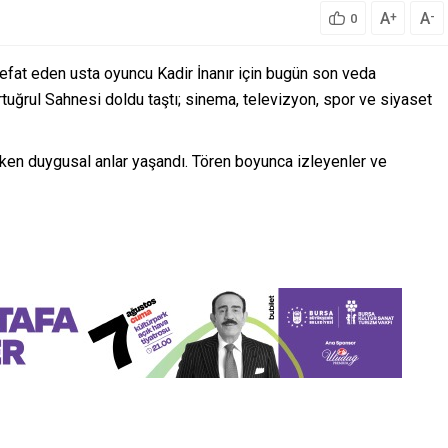
A
A
+
-
0
efat eden usta oyuncu Kadir İnanır için bugün son veda
rtuğrul Sahnesi doldu taştı; sinema, televizyon, spor ve siyaset
arken duygusal anlar yaşandı. Tören boyunca izleyenler ve