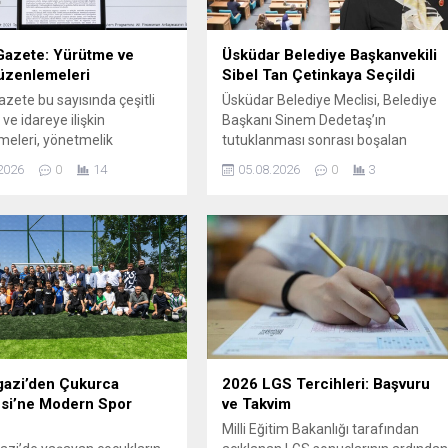
Gazete: Yürütme ve
Üsküdar Belediye Başkanvekili
üzenlemeleri
Sibel Tan Çetinkaya Seçildi
zete bu sayısında çeşitli
Üsküdar Belediye Meclisi, Belediye
ve idareye ilişkin
Başkanı Sinem Dedetaş’ın
eleri, yönetmelik
tutuklanması sonrası boşalan
klerini ve yeni tebliğleri
başkanvekilliği için bir araya geldi.
2026
0
14
05.08.2026
0
3
ıştır. Aşağıda yer alan
Toplantıya Meclis Birinci
ayımlanan hükümler ile ilân
Başkanvekili Ali Aral başkanlık etti
nin özetini ve ilgili
ve seçim süreci, 5393 sayılı Belediy
leri sadeleştirilmiş bir dille
Kanunu hükümlerine göre
Yönetmelik kapsamındaki
yürütüldü. Seçimde CHP Grubu
kler, enerji ve kamu
Sibel Tan Çetinkaya’yı, AK Parti ve
rinin faaliyetlerine yön
MHP Grubu ise Dündar Ziya
şekilde güncellenmiştir.
Gültekin’i aday gösterdi....
piyasası bağlantı ve
azi’den Çukurca
2026 LGS Tercihleri: Başvuru
si’ne Modern Spor
ve Takvim
Milli Eğitim Bakanlığı tarafından