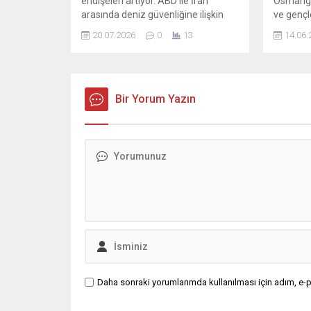
endişeleri artıyor. ABD ile İran
Osmanga
arasında deniz güvenliğine ilişkin
ve gençle
gerilimler, bölgeden geçen gemiler
bireyler
20.07.2026
0
13
14.06.
üzerinde doğrudan etkiler yaratıyor.
yatırıml
İran Devrim Muhafızları Ordusu,
Belediye
boğazdaki deniz trafiğine dair yeni
Çukurca S
bir açıklama yayımladı; açıklamada
gerçekle
iki petrol tankerinin güvenli olmayan
Bir Yorum Yazın
vatandaş
bir rota izlerken patladığı bildirildi.
olanak s
Patlamaların nedeni hakkında
ilçeye 
ayrıntı verilmedi. Devrim...
Osmangaz
yatırım
ediyor. G
Daha sonraki yorumlarımda kullanılması için adım, e-p