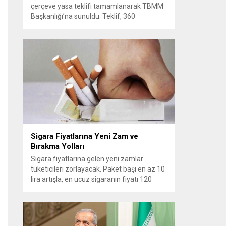
çerçeve yasa teklifi tamamlanarak TBMM
Başkanlığı’na sunuldu. Teklif, 360
milletvekilinin imzasını taşıyor ve AK Parti,
MHP, DEM Parti, CHP ile Yeni Yol
grubundan milletvekillerinin desteğiyle
hazırlandı. Çerçeve düzenleme kısa süre
içinde Adalet Komisyonu’nda görüşülecek
ve Genel Kurul gündemine alınması
bekleniyor. Teklifin TBMM’de ele
alınmasıyla süreçte...
Sigara Fiyatlarına Yeni Zam ve
Bırakma Yolları
Sigara fiyatlarına gelen yeni zamlar
tüketicileri zorlayacak. Paket başı en az 10
lira artışla, en ucuz sigaranın fiyatı 120
TL’ye yükselirken, güncellenmiş fiyatlar
bugünden itibaren satışa yansıtıldı.
Geçmişte Türkiye’de tütün politikalarını
şekillendiren düzenlemeler arasında