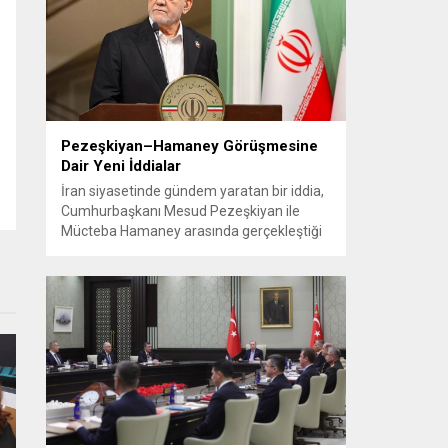
2008’de kapalı alanlarda sigara yasağı,
2013’te araç içi yasak ve 2019’da düz
paket uygulamasına geçiş sayılabilir....
Pezeşkiyan–Hamaney Görüşmesine
Dair Yeni İddialar
İran siyasetinde gündem yaratan bir iddia,
Cumhurbaşkanı Mesud Pezeşkiyan ile
Mücteba Hamaney arasında gerçekleştiği
öne sürülen görüşmeyle ilgili ayrıntılarla
birlikte paylaşıldı. Muhalif bir kaynak,
buluşmanın uzun diplomatik çabalar
sonucu ve olağan protokollerin dışında
yapıldığını ileri sürdü. Habere göre görüşme
için uzun süre izin beklenmiş; izin
verildikten sonra da etkinliğin resmi...