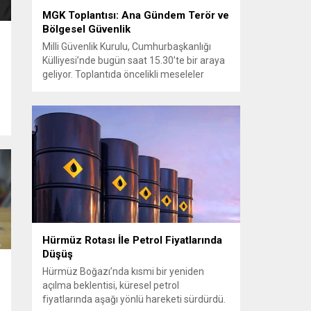
MGK Toplantısı: Ana Gündem Terör ve
Bölgesel Güvenlik
Milli Güvenlik Kurulu, Cumhurbaşkanlığı
Külliyesi’nde bugün saat 15.30’te bir araya
geliyor. Toplantıda öncelikli meseleler
arasında terörle mücadele ve sahadaki son
gelişmeler yer alıyor. Meclis’e sunulan
Terörsüz Türkiye Kanun Teklifi
çerçevesinde, örgütün silah bırakma
sürecinin mevcut durumu ve istihbarat
e
raporları detaylı şekilde değerlendirilecek.
Ayrıca, yürütülen operasyonlar ve
koordinasyon mekanizmaları masada
olacak....
Hürmüz Rotası İle Petrol Fiyatlarında
Düşüş
Hürmüz Boğazı’nda kısmi bir yeniden
açılma beklentisi, küresel petrol
fiyatlarında aşağı yönlü hareketi sürdürdü.