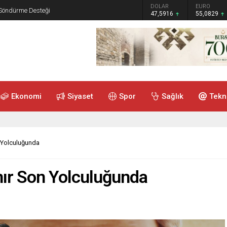
GRAM ALTIN
DOLAR
EURO
 Söndürme Desteği
6.521,34
47,5916
55,0829
Ekonomi
Siyaset
Spor
Sağlık
Tekn
 Yolculuğunda
nır Son Yolculuğunda