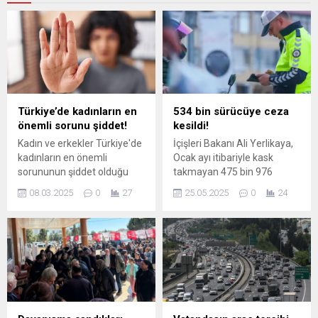
Türkiye’de kadınların en
534 bin sürücüye ceza
önemli sorunu şiddet!
kesildi!
Kadın ve erkekler Türkiye'de
İçişleri Bakanı Ali Yerlikaya,
kadınların en önemli
Ocak ayı itibariyle kask
sorununun şiddet olduğu
takmayan 475 bin 976
konusunda hemfikir oldu.
motosiklet/motorlu bisiklet
08.03.2025
0
27
25.05.2025
0
24
sürücüsüne işlem yapıldığını;
son 1 haftada ise trafik
denetimlerinde 534 bin
sürücüye ceza kesildiğini
açıkladı.