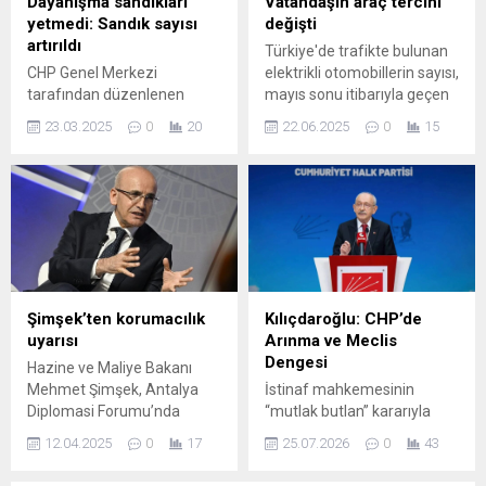
Dayanışma sandıkları
Vatandaşın araç tercihi
yetmedi: Sandık sayısı
değişti
artırıldı
Türkiye'de trafikte bulunan
CHP Genel Merkezi
elektrikli otomobillerin sayısı,
tarafından düzenlenen
mayıs sonu itibarıyla geçen
cumhurbaşkanlığı ön seçimi
yılın aynı ayına göre yaklaşık
23.03.2025
0
20
22.06.2025
0
15
kapsamında, her ilde olduğu
yüzde 115 artarak 245 bin
gibi Adıyaman’da da oy
205'e yükselirken, trafikteki
kullanma işlemi sabah
her 1000 otomobilden 15'i
08.00’dan itibaren başladı.
elektrikli oldu.
Parti üyeleri için kurulan
sandıkların yanı sıra, üye
olmayanlar için de
dayanışma ...
Şimşek’ten korumacılık
Kılıçdaroğlu: CHP’de
uyarısı
Arınma ve Meclis
Dengesi
Hazine ve Maliye Bakanı
Mehmet Şimşek, Antalya
İstinaf mahkemesinin
Diplomasi Forumu’nda
“mutlak butlan” kararıyla
yaptığı konuşmada,
göreve dönen Kemal
12.04.2025
0
17
25.07.2026
0
43
korumacı politikaların uzun
Kılıçdaroğlu, CHP içinde
vadede büyümeyi
arınma vurgusunu yineledi.