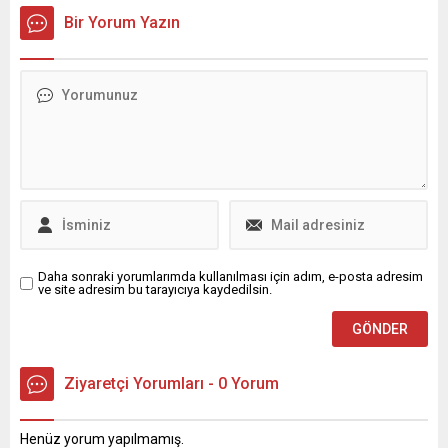
baltalayacağını vurguladı.
İstanbul İl Başkanlığı üye
Bir Yorum Yazın
Şimşek, çözümün çok taraflı
katılım töreninde yaptığı
ve kural bazlı bir küresel
konuşmada, Türkiye’nin
düzene dönüş olduğunu
yönetimi konusunda
söyledi.
duyduğu endişeyi ve parti
olarak halkın yanında olma
zorunluluğunu dile getirdi.
Kılıçdaroğlu, mahalle
mahalle, ev ev dolaşılarak
adalet ve hakkın anlatılması
gerektiğini belirtti. Tarımda
çalışan...
Daha sonraki yorumlarımda kullanılması için adım, e-posta adresim
ve site adresim bu tarayıcıya kaydedilsin.
Ziyaretçi Yorumları - 0 Yorum
Henüz yorum yapılmamış.