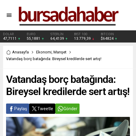
DOLAR
EURO
STERLİN
BIST 100
BITCOIN
47,7111
55,1881
64,4139
13.779,39
$64824
Anasayfa
Ekonomi
,
Manşet
Vatandaş borç batağında: Bireysel kredilerde sert artış!
Vatandaş borç batağında:
Bireysel kredilerde sert artış!
Paylaş
Tweetle
Gönder