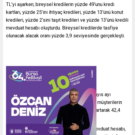
TL’yi aşarken; bireysel kredilerin yüzde 49’unu kredi
kartları, yüzde 25’ini ihtiyaç kredileri, yüzde 13’ünü konut
kredileri, yüzde 2’sini taşıt kredileri ve yüzde 13’ünü kredili
mevduat hesabı oluşturdu. Bireysel kredilerde tasfiye
olunacak alacak oranı yüzde 3,9 seviyesinde gerçekleşti.
Türkiye Bankalar Birliği Risk Merkezi’nin mayıs ayı
istatistiklerine göre, bireysel kredi kullanan müşterilerin
sayısı son bir yılda yaklaşık 1,7 milyon kişi artarak 42,4
milyon kişi olarak gerçekleşti.
Mayıs ayında 207 bin kişi ilk defa kredili mevduat hesabı,