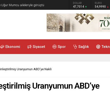
GRAM ALTIN
DOLAR
EURO
e Uğur Mumcu aileleriyle görüştü
6.505,41
47,7014
54,9990
Ekonomi
Siyaset
Spor
Sağlık
Tekn
nleştirilmiş Uranyumun ABD’ye Nakli
eştirilmiş Uranyumun ABD’ye