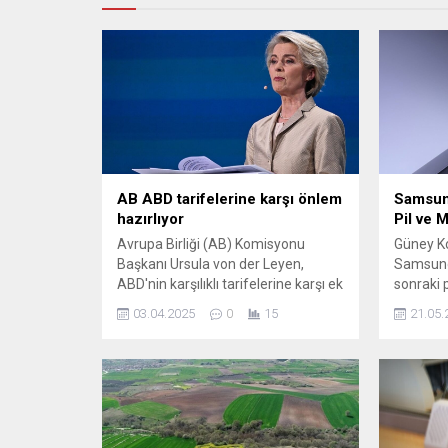
AB ABD tarifelerine karşı önlem
Samsun
hazırlıyor
Pil ve M
Avrupa Birliği (AB) Komisyonu
Güney Kor
Başkanı Ursula von der Leyen,
Samsung,
ABD'nin karşılıklı tarifelerine karşı ek
sonraki 
önlemler hazırladıklarını söyledi.
serisinde
03.04.2025
0
15
21.05.
planlıyo
sınırınd
kapasite
bekleniyo
gerçekle
kayda d
yapılaca