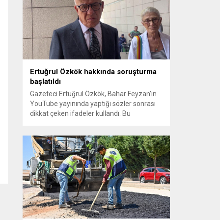
sayılması ve meclis içindeki yönlendirmeler
kamuoyunda tepkilere yol açtı. Seçim
sürecinde yaşanan gelişmeler, parti
grupları arasındaki gerilimi artırdı. CHP’nin...
Ertuğrul Özkök hakkında soruşturma
başlatıldı
Gazeteci Ertuğrul Özkök, Bahar Feyzan’ın
YouTube yayınında yaptığı sözler sonrası
dikkat çeken ifadeler kullandı. Bu
açıklamalar üzerine İstanbul Cumhuriyet
Başsavcılığı tarafından Özkök hakkında
‘Cumhurbaşkanına hakaret’ suçundan
re’sen soruşturma başlatıldı. Özkök,
hakkındaki soruşturma kapsamında
Çağlayan’daki İstanbul Adalet Sarayı’na
giderek savcılığa ifade verdi. İfadesinin
ardından adliyeden ayrıldığı bildirildi.
Programdaki sözleri ve savunması...