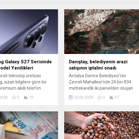
g Galaxy S27 Serisinde
Danıştay, belediyenin arazi
odel Yenilikleri
satışının iptalini onadı
eli teknoloji üreticisi
Antalya Demre Belediyesi'nin
 sızan bilgilere göre bir
Çevreli Mahallesi'nde 24 bin 834
premium akıllı telefon
metrekarelik iki parselden oluşan
 pil kapasitesini artırmayı
arazilerin satış kararını iptal eden
2026
0
19
20.06.2025
0
37
r. Uzun süredir 5.000 mAh
Antalya 2'nci İdare Mahkemesi'nin
a kalan batarya
kararı, Danıştay tarafından da
sinin bu kez büyütülmesi
onandı.
r. Bu değişikliğin
şebilmesi için tasarımda
eğer düzenlemeler
k; arka kısımda yeniden