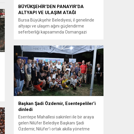
BÜYÜKŞEHİR’DEN PANAYIR’DA
ALTYAPI VE ULAŞIM ATAĞI
Bursa Büyükşehir Belediyesi, il genelinde
altyapı ve ulaşım ağını güçlendirme
seferberliği kapsamında Osmangazi
ilçesine bağlı Panayır Mahallesi 3’üncü
Pınar Caddesi’nde çalışmalara hız verdi.
Büyükşehir Belediyesi, BUSKİ Genel
Müdürlüğü ve Ulaşım Dairesi Başkanlığı
koordinasyonuyla Osmangazi ilçesine bağlı
Panayır Mahallesi 3’üncü Pınar
Caddesi’nde altyapı ve üstyapıyı yenileme
çalışmalarında sona yaklaştı. Bölgenin en...
Başkan Şadi Özdemir, Esentepeliler’i
dinledi
Esentepe Mahallesi sakinleri ile bir araya
gelen Nilüfer Belediye Başkanı Şadi
Özdemir, Nilüfer’i ortak akılla yönetme