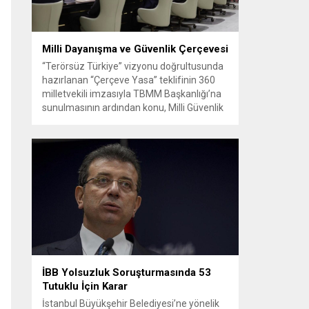
Milli Dayanışma ve Güvenlik Çerçevesi
“Terörsüz Türkiye” vizyonu doğrultusunda
hazırlanan “Çerçeve Yasa” teklifinin 360
milletvekili imzasıyla TBMM Başkanlığı’na
sunulmasının ardından konu, Milli Güvenlik
Kurulu (MGK) toplantısında ele alınmıştır.
Toplantı sonrası yayımlanan sekiz
maddelik bildiri, ülke güvenliği ve bölgesel
gelişmelere dair değerlendirmeleri
içermektedir. Yaklaşık 2 saat 15 dakika
süren oturumun sonuç metninde; terörle
mücadele, bölgesel istikrar,...
İBB Yolsuzluk Soruşturmasında 53
Tutuklu İçin Karar
İstanbul Büyükşehir Belediyesi’ne yönelik