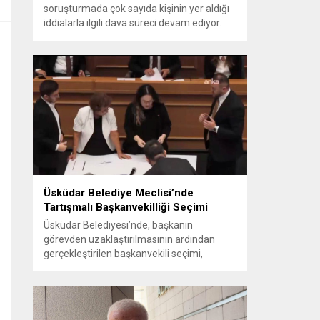
soruşturmada çok sayıda kişinin yer aldığı
iddialarla ilgili dava süreci devam ediyor.
Mahkeme, savcının görüşünü aldıktan
sonra sanıkların tutukluluk hallerini ayrı ayrı
değerlendirdi. İnceleme sonucunda,
aralarında Ekrem İmamoğlu’nun da
bulunduğu 53 tutuklu hakkında tutukluluk
hallerinin sürdürülmesine karar verildi.
İddialar ve değerlendirilen talepler
Soruşturma kapsamında sanıklara
yöneltilen...
Üsküdar Belediye Meclisi’nde
Tartışmalı Başkanvekilliği Seçimi
Üsküdar Belediyesi’nde, başkanın
görevden uzaklaştırılmasının ardından
gerçekleştirilen başkanvekili seçimi,
tartışmalı ve hukuki itirazlara konu olacak
uygulamalarla gündeme geldi. Yapılan
oylamada usul ve gizlilikle ilgili ciddi iddialar
ortaya atıldı; bazı oyların geçersiz