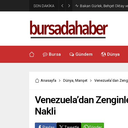
SON DAKİKA
Bakan Gürlek, Behçet Oktay v
Bursa
Gündem
Dünya
Anasayfa
Dünya
,
Manşet
Venezuela’dan Zengi
Venezuela’dan Zenginl
Nakli
Paylaş
Tweetle
Gönder