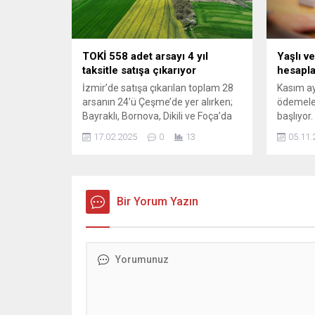
yapıland
Donanımd
TOKİ 558 adet arsayı 4 yıl
Yaşlı ve
taksitle satışa çıkarıyor
hesapla
İzmir’de satışa çıkarılan toplam 28
Kasım ayı
arsanın 24’ü Çeşme’de yer alırken;
ödemele
Bayraklı, Bornova, Dikili ve Foça’da
başlıyor.
da birer parsel satışa sunuldu.
ödemeleri
17.02.2025
0
13
05.11.
Listede tam 48 il bulunuyor. SATIŞ
hakkında 
İHALESİ 25-26 ŞUBAT'TA
gelirleri
YAPILACAK İzmir’in gözde turistik
merkezi Çeşme’de ...
Bir Yorum Yazın