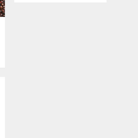
kararlılığında olduklarını söyledi. Başkan
Şadi Özdemir, bütçeyi verimli kullanarak,
sorunların üstesinden gelmeye çalıştıklarını
vurguladı. Nilüfer Belediyesi tarafından
mahallelerin ihtiyaçlarını yerinde tespit
edip, çözüm oluşturmak amacıyla
başlatılan “Şadi Başkan’la Akşam Çayı”
a
buluşmaları, sıcak havaya rağmen...