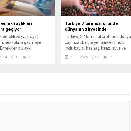
ırma söz konusu olacak.
a Yer Değişikliğiyle Alan...
 emekli aylıkları
Türkiye 7 tarımsal üründe
ra geçiyor
dünyanın zirvesinde
 emekli ve yaşlı aylığı
Türkiye, 22 tarımsal üretimde düny
ri, hesaplara geçmeye
çapında ilk üçte yer alırken fındık,
 Emekliler, bu ayki
incir, kayısı, haşhaş, kiraz, ayva ve
n tarihleri ve detayları
keçiboynuzu üretimindeyse
2024
0
28
21.11.2025
0
17
bilgi alabilirler. Aylık
dünyada söz sahibi ülke
nizi düzenli takip edin!
konumunda bulunuyor.