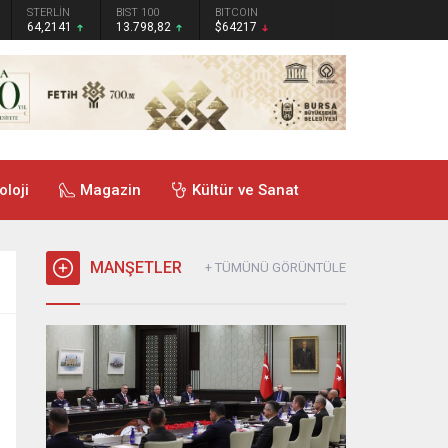
STERLİN
BIST 100
BITCOIN
64,2141
13.798,82
$64217
oloji
Magazin
Kültür ve Sanat
MANŞETLER
+ TÜMÜNÜ GÖRÜNTÜLE