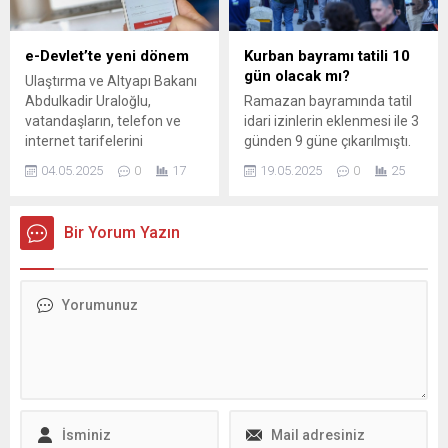
ödeme tutarını yatırdığını
tutanağa geçirince, dosyayı
düşürdü. Duruşma
e-Devlet’te yeni dönem
Kurban bayramı tatili 10
savcısının önceki celsede
gün olacak mı?
Ulaştırma ve Altyapı Bakanı
sunduğu mütalaada,
Abdulkadir Uraloğlu,
Ramazan bayramında tatil
İmamoğlu hakkında ilk
vatandaşların, telefon ve
idari izinlerin eklenmesi ile 3
etapta değerlendirilen suç
internet tarifelerini
günden 9 güne çıkarılmıştı.
vasfının değişerek “adil
karşılaştırabilmesini
Kurban bayramında da
yargılamayı etkilemeye
04.05.2025
0
17
19.05.2025
0
25
sağlayan yeni hizmeti e-
benzer bir uygulama yapılıp
teşebbüs”...
Devlet üzerinden devreye
yapılmayacağına dair
aldıklarını bildirdi.
herhangi bir açıklama
Bir Yorum Yazın
gelmedi. Hafta içi bayram
olmayan günlere idari izin
verilirse; bu yıl ...