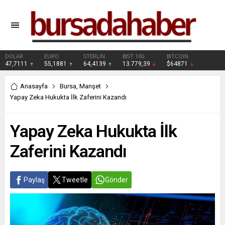
DOLAR
EURO
STERLİN
BIST 100
BITCOIN
47,7111
55,1881
64,4139
13.779,39
$64871
Anasayfa
Bursa
,
Manşet
Yapay Zeka Hukukta İlk Zaferini Kazandı
Yapay Zeka Hukukta İlk
Zaferini Kazandı
Paylaş
Tweetle
Gönder