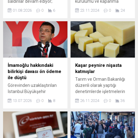
saldırılar devam ediyor;
kurulumu ve kapanma
sağlık yetkilileri bölgede son
oranlarını keşfedin. İş
01.08.2026
0
6
23.11.2024
0
24
24 saatte hastanelere 2 sivil
dünyasındaki değişimleri ve
cenazesi ile 29 yaralının
ekonomik trendleri analiz
ulaştırıldığını açıkladı. Filistin
eden bu rapor, girişimciler ve
Sağlık Bakanlığı verilerine
yatırımcılar için önemli
göre, 10 Ekim’de yürürlüğe
bilgiler sunuyor.
giren ateşkes
anlaşmasından bu yana
yaralı sayısı 4 bin 53e
yükseldi, ölü sayısı ise bin
İmamoğlu hakkındaki
Kaşar peynire nişasta
222 olarak kaydedildi....
bilirkişi davası ön ödeme
katmışlar
ile düştü
Tarım ve Orman Bakanlığı
Görevinden uzaklaştırılan
düzenli olarak yaptığı
İstanbul Büyükşehir
denetimlerde işletmelerin
Belediye Başkanı Ekrem
sağlık ve hijyen şartlarına ne
13.07.2026
0
8
26.11.2024
0
36
İmamoğlu hakkında açılan
ölçüde uyduğunu denetliyor
bilirkişi davasında, ön
ve uygunsuz bulduğu
ödeme yapmasıyla birlikte
raporları yayımlıyor.
dava sona erdi. Mahkeme,
Yayınlanan ifşa listelerinde
İmamoğlu’nun avukatları
yer alan gıda ürünlerinden
aracılığıyla belirlenen ön
çıkanlar ise halkı ...