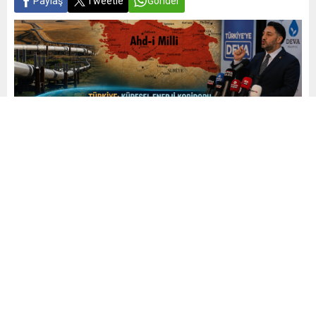
Paylaş
Tweetle
Gönder
Yayınlama: 23.06.2026
A
A
+
-
0
DEVA İl Başkanı Tayfun