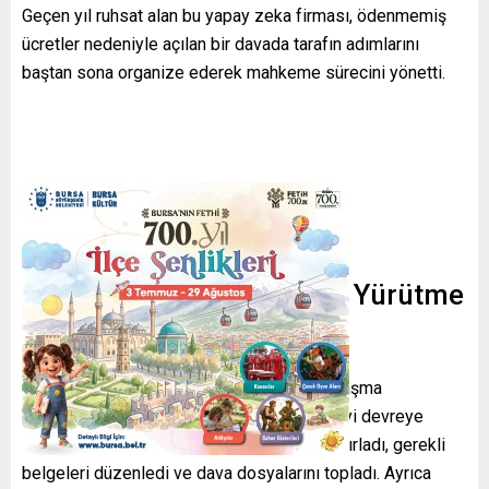
Geçen yıl ruhsat alan bu yapay zeka firması, ödenmemiş
ücretler nedeniyle açılan bir davada tarafın adımlarını
baştan sona organize ederek mahkeme sürecini yönetti.
Yapay Zeka ile Hazırlık ve Yürütme
Süreci
Sistemi kullanan kişi, mahkeme öncesi uzlaşma
çabalarından sonuç alamayınca Garfield AI’yi devreye
soktu. Yazılım; dava öncesi yazışmaları hazırladı, gerekli
belgeleri düzenledi ve dava dosyalarını topladı. Ayrıca