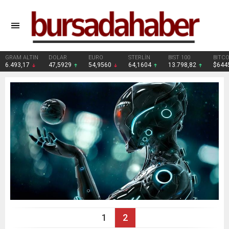
DOLAR
EURO
STERLİN
BIST 100
BITCOIN
47,5929
54,9560
64,1604
13.798,82
$64451
1
2