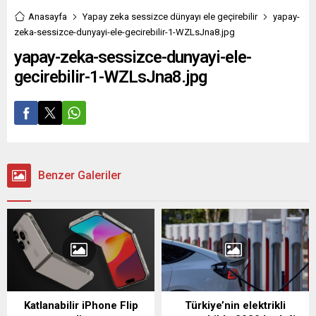
Anasayfa
Yapay zeka sessizce dünyayı ele geçirebilir
yapay-
zeka-sessizce-dunyayi-ele-gecirebilir-1-WZLsJna8.jpg
yapay-zeka-sessizce-dunyayi-ele-
gecirebilir-1-WZLsJna8.jpg
Benzer Galeriler
Katlanabilir iPhone Flip
Türkiye’nin elektrikli