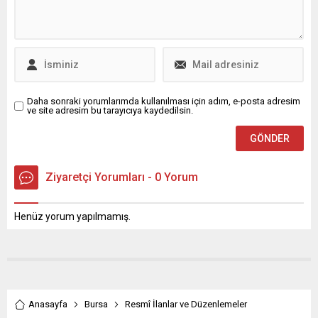
Operasyonlar sonucunda 26
sürecek bir programla
ilde toplam 70 şüphelinin
kutlamaya hazırlanıyor. 22
yakalandığı bildirildi.
Ekim’de Cumhuriyet Koşusu
Yakalanan şahıslar hakkında
ile başlayacak olan
savcılıklarca soruşturma
etkinlikler,...
başlatıldı ve süreç titizlikle
sürdürülüyor....
Daha sonraki yorumlarımda kullanılması için adım, e-posta adresim
ve site adresim bu tarayıcıya kaydedilsin.
Ziyaretçi Yorumları - 0 Yorum
Henüz yorum yapılmamış.
Anasayfa
Bursa
Resmî İlanlar ve Düzenlemeler