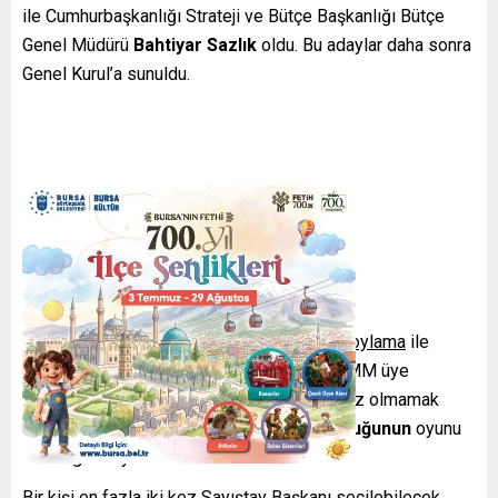
ile Cumhurbaşkanlığı Strateji ve Bütçe Başkanlığı Bütçe
Genel Müdürü
Bahtiyar Sazlık
oldu. Bu adaylar daha sonra
Genel Kurul’a sunuldu.
Seçim Usulü ve Görev Süresi
Yeni başkan, Genel Kurul’da yapılacak
gizli oylama
ile
belirlenecek. Başkan seçilebilmek için, TBMM üye
tamsayısının dörtte birinin bir fazlasından az olmamak
kaydıyla, toplantıya katılanların
salt çoğunluğunun
oyunu
almak gerekiyor.
Bir kişi en fazla iki kez Sayıştay Başkanı seçilebilecek.