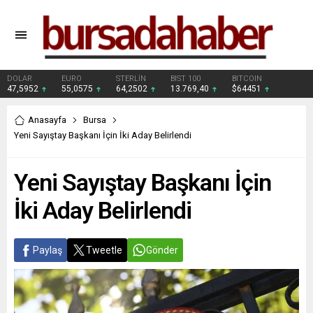
DOLAR
EURO
STERLİN
BIST 100
BITCOIN
47,5952
55,0575
64,2502
13.769,40
$64451
Anasayfa
Bursa
Yeni Sayıştay Başkanı İçin İki Aday Belirlendi
Yeni Sayıştay Başkanı İçin
İki Aday Belirlendi
Paylaş
Tweetle
Gönder