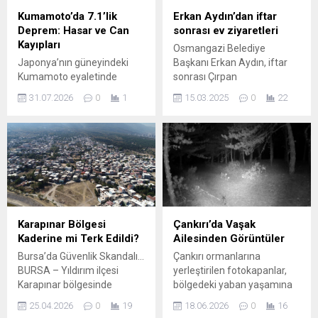
Kumamoto’da 7.1’lik
Erkan Aydın’dan iftar
Deprem: Hasar ve Can
sonrası ev ziyaretleri
Kayıpları
Osmangazi Belediye
Japonya’nın güneyindeki
Başkanı Erkan Aydın, iftar
Kumamoto eyaletinde
sonrası Çırpan
meydana gelen 7.1
Mahallesi’nde ev ziyaretleri
31.07.2026
0
1
15.03.2025
0
22
büyüklüğündeki deprem,
yaptı. Başkan Aydın, ziyaret
bölge genelinde ağır hasara
ettiği her iki evde de hane
yol açtı. Yangınlar, yolların ve
halkları tarafından yoğun ilgi
köprülerin çökmesi gibi
ve sevgiyle karşılandı.
sonuçlar yaşayan
Osmangazi Belediye
topluluklarda arama-
Başkanı Erkan Aydın,
kurtarma ve tahliye
Ramazan ayının sevincini ve
çalışmaları hızla
coşkusunu Osmangazililer
sürdürülüyor. Deprem 10
ile paylaşmaya devam
Karapınar Bölgesi
Çankırı’da Vaşak
kilometre derinlikte
ediyor. Hayata geçirdiği
Kaderine mi Terk Edildi?
Ailesinden Görüntüler
kaydedildi ve yetkililerce
sosyal belediyecilik
Bursa’da Güvenlik Skandalı…
Çankırı ormanlarına
doğrulanan can kaybı sayısı
çalışmalarıyla herkesin
BURSA – Yıldırım ilçesi
yerleştirilen fotokapanlar,
28’e yükseldi; ayrıca onlarca
takdirini...
Karapınar bölgesinde
bölgedeki yaban yaşamına
yaralı ve birkaç kişinin
yaşanan vahim olay,
dair yeni kayıtlar sağladı.
kayıp...
25.04.2026
0
19
18.06.2026
0
16
bölgede güvenlik zafiyetini
Kameralara takılan