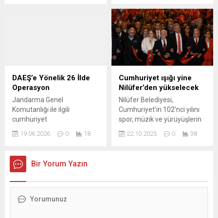
bir kez daha gözler önünde
görüntülerde, nadir
serdi. STK’larda yönetici
rastlanan türlerden vaşak ve
olan minik yüreklerin ablası
yavrularının doğal
ihtiyaç sahibi ailelerin
ortamlarında gezintisi yer
yoldaşı olan Özlem
alıyor. Videolarda yavrularla
Yerlikaya Tanış isimli
birlikte hareket eden
vatandaşın aracından
vaşağın sessiz adımları ve
çantasının çalınmasıyla
çevreyle uyumu dikkat
DAEŞ’e Yönelik 26 İlde
Cumhuriyet ışığı yine
birlikte olayda, bölgedeki tek
çekiyor. Bu kayıtlar, türün
Operasyon
Nilüfer’den yükselecek
bir güvenlik kamerasının
bölgedeki varlığını ve yaşam
Jandarma Genel
Nilüfer Belediyesi,
dahi bulunmaması,
alışkanlıklarını anlamak için
Komutanlığı ile ilgili
Cumhuriyet’in 102’nci yılını
görüşmelerin...
önemli veri...
cumhuriyet
spor, müzik ve yürüyüşlerin
başsavcılıklarının
olduğu bir dizi etkinlikle
19.06.2026
0
18
22.10.2025
0
38
koordinasyonunda, DAEŞ
kutlayacak. Koşuyla
terör örgütüne karşı geniş
başlayacak bayram
çaplı operasyonlar
heyecanı, 29 Ekim akşamı
Bir Yorum Yazın
gerçekleştirildi. Güvenlik
geleneksel Cumhuriyet
birimleri tarafından
Yürüyüşü ve Edis konseriyle
yürütülen çalışmalarda,
taçlanacak. Nilüfer
terörün finansal ve örgütsel
Belediyesi, Türkiye
yapısına yönelik önemli
Cumhuriyeti’nin 102. yıl
deliller elde edildi.
dönümünü, hafta boyu