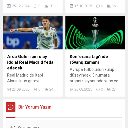
Kökçü’yü barındıran Benfica
milli kaleci Uğurcan Çakır,
Antalyaspor içinse bu...
25.12.2024
0
20
15.10.2025
0
36
kadrosuna bir Türk’ü daha
Trabzonspor'da forma
katmak istiyor.
giydiği döneme ait beyan
ettiği gelir üzerinden
tahakkuk eden 22 milyon
714 bin 624 TL vergi ile
Trabzon'da 3'üncü sırada
yer aldı.
Arda Güler için olay
Konferans Ligi’nde
iddia! Real Madrid feda
rövanş zamanı
edecek
Avrupa futbolunun kulüp
Real Madrid'de Xabi
düzeyindeki 3 numaralı
Alonso’nun göreve
organizasyonunda yarın ve
gelmesinin ardından forma
perşembe günü yapılacak
23.09.2025
0
24
26.08.2025
0
23
süresi artan Arda Güler, bu
müsabakalarla lig
sezon ilk kez Espanyol
aşamasına kalacak takımlar
karşısında yedek kalmıştı.
belli olacak. Beşiktaş, ilk
Bir Yorum Yazın
Milli yıldızın yedek kalma
maçta deplasmanda 1-1
sebebi ortaya çıkarken,
berabere kaldığı İsviçre'nin
forma süresinin azalma
Lausanne takımını 28
ihtimali de doğdu.
Ağustos ...