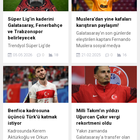
Süper Lig’in kaderini
Muslera’dan yine kafaları
Galatasaray, Fenerbahçe
karıştıran paylaşım!
ve Trabzonspor
Galatasaray'ın son günlerde
belirleyecek
eleştirilen kaptanı Fernando
Trendyol Süper Lig’de
Muslera sosyal medya
sezonun son iki haftası,
hesabından yaptığı
05.05.2026
0
18
21.02.2025
0
16
şampiyonluk ve düşme hattı
paylaşımla kafaları karıştırdı.
açısından belirleyici
karşılaşmalara sahne
olacak. Takımların puan
durumu ve 33. hafta
sonuçları, hem zirve hem de
alt sıralarda büyük
değişikliklere yol açabilir.
Galatasaray, 33. haftada
Benfica kadrosuna
Milli Takım’ın yıldızı
Antalyaspor’u ağırlayacak;
üçüncü Türk’ü katmak
Uğurcan Çakır vergi
sarı-kırmızılılar rakibini
istiyor
rekortmeni oldu
yenmeleri halinde
Kadrosunda Kerem
Yakın zamanda
şampiyonluğu ilan etme
Aktürkoğlu ve Orkun
Galatasaray'a transfer olan
fırsatı yakalayacak.