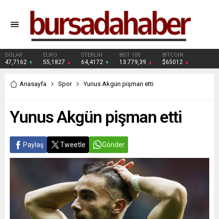
DOLAR
EURO
STERLİN
BIST 100
BITCOIN
47,7162
55,1827
64,4172
13.779,39
$65012
Anasayfa
Spor
Yunus Akgün pişman etti
Yunus Akgün pişman etti
Paylaş
Tweetle
Gönder