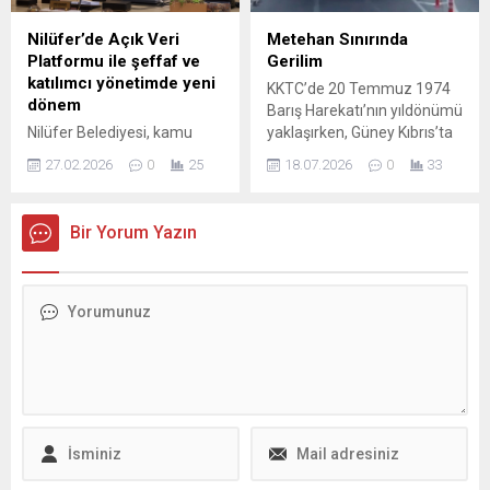
adalet mesajları verildi.
Nilüfer Belediyesi, 1 Eylül
Nilüfer’de Açık Veri
Metehan Sınırında
Dünya Barış Günü’nü
Platformu ile şeffaf ve
Gerilim
“Sözümüz de sesimiz de
katılımcı yönetimde yeni
KKTC’de 20 Temmuz 1974
barış...
dönem
Barış Harekatı’nın yıldönümü
Nilüfer Belediyesi, kamu
yaklaşırken, Güney Kıbrıs’ta
verilerini herkesin erişimine
bir grup Rum provokatif bir
27.02.2026
0
25
18.07.2026
0
33
açarak kent yönetiminde
gösteri düzenledi. Metehan
ortak aklı güçlendiren
Sınır Kapısı yakınında
önemli bir adım attı. Açık
toplanan kalabalık Yunan
Bir Yorum Yazın
Veri Platformu; şeffaflığı
bayraklarıyla “Türkler
artıran, vatandaş katılımını
Kıbrıs’tan dışarı” ve
büyüten ve kararların veriye
“Federasyona hayır” gibi
dayalı alınmasını sağlayan
sloganlar attı; olay sırasında
yeni bir dönemin kapısını
Güney Kıbrıs polisi geniş
araladı. Nilüfer Belediyesi,
güvenlik önlemleri aldı.
kamu verilerini herkesin
Sınırdan kuzeye geçiş yapan
erişimine açan Açık Veri
Kıbrıslı Türkler gergin...
Platformu’nu hayata geçirdi.
Kent yönetiminde ortak...