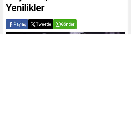
Yenilikler
Paylaş
Tweetle
Gönder
Yayınlama: 28.06.2026
A
A
+
-
0