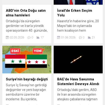
ABD’nin Orta Doğu satın
İsrail’de Erken Seçim
alma hamleleri
Yolu
Ortadoğu’da süregelen
Haaretz’in haberine göre, 20
gerilimler ve İran’a yönelik
Mayıs’taki ön oylamada
operasyonların 40. gününde,
hem koalisyon hem
Washington yönetiminin
muhalefet milletvekillerinin
02.05.2026
0
17
01.06.2026
0
21
silah yardımlarını
desteğini alan tasarının
hızlandırdığı görüldü. ABD
bugün Genel Kurul’a ilk
Dışişleri Bakanlığı, savaşın
oylama için sunulması
etkilerini dengelemek
bekleniyor. Tasarının
amacıyla bölgede kırılganlığı
yasalaşması için ilk
azaltacak bir dizi silah ve
okumanın ardından henüz
mühimmat satışını onayladı.
tarih verilmeyen ikinci ve
Bu adımlar, savaşın hemen
üçüncü okumalardan da
ardından başlayan mali ve
geçmesi gerekiyor. Metinde,
Suriye’nin bayrağı değişti
BAE’de Hava Savunma
siyasi çerçeveyi
erken seçimlerin 8 Eylül ile
Sistemleri Devreye Alındı
Suriye İç Savaşı'nın getirdiği
güçlendirecek nitelikte
20 Ekim tarihleri arasında
değişimler ve yeni bayrağın
Ortadoğu’daki gerilim, ABD
değerlendiriliyor. Onaylanan
yapılmasının...
sembolizmi üzerine bir
ile İran arasında süregelen
satışlar dahilinde Katar’a 4...
inceleme. Bu içerikte,
ateşkes çabalarına rağmen
bayrağın anlamı, ulusal
yeniden tırmandı. İran’ın,