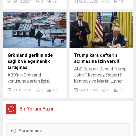
09.12.2024
0
58
06.05.2026
0
19
kimlik ve savaşın etkileri ele
Hürmüz Boğazı yakınlarında
alınıyor. Savaşın derin izlerini
bir ABD donanma gemisini
keşfedin.
iki füzeyle hedef aldığı
iddiası Washington
tarafından yalanlandı;
hemen ardından bölgeye
yönelik yeni saldırı haberleri
gündeme geldi. Birleşik Arap
Emirlikleri (BAE) ise
Grönland geriliminde
Trump kara defterin
gelişmeler üzerine ülke
sağlık ve egemenlik
açılmasına izin verdi!
çapında hava savunma
tartışması
ABD Başkanı Donald Trump,
önlemlerini aktif...
ABD’nin Grönland
John F. Kennedy, Robert F.
konusunda artan ilgisi,
Kennedy ve Martin Luther
bölgedeki yetkililer ve halk
King Jr.'ın suikastlarıyla ilgili
20.05.2026
0
19
24.01.2025
0
16
arasında güçlü tepkilere yol
belgelerin gizliliğini kaldıran
açtı. Özel Temsilci Jeff
bir kararname imzaladı.
Landry’nin ziyaretinde
Trump, Ulusal İstihbarat
Bir Yorum Yazın
kendisine eşlik eden doktor
Direktörü ve Adalet
Joseph Griffin’in Nuuk’a
Bakanı'na, Kennedy
‘sağlık değerlendirmesi’
suikastına dair ...
amacıyla gelmesi, Grönland
yönetimi tarafından