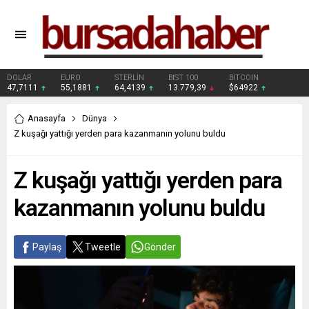
DOLAR
EURO
STERLİN
BIST 100
BITCOIN
47,7111
55,1881
64,4139
13.779,39
$64922
Anasayfa
Dünya
Z kuşağı yattığı yerden para kazanmanın yolunu buldu
Z kuşağı yattığı yerden para
kazanmanın yolunu buldu
Paylaş
Tweetle
Gönder