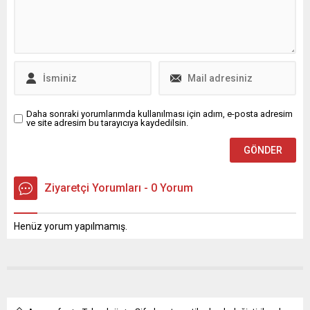
sorgulandı. Grönland Sağlık
Bakanı Anna Wangenheim,
geçmişte sağlık
uygulamaları adı altında
yaşanan istismarları
hatırlatarak, bu tür
girişimlerin...
Daha sonraki yorumlarımda kullanılması için adım, e-posta adresim
ve site adresim bu tarayıcıya kaydedilsin.
Ziyaretçi Yorumları - 0 Yorum
Henüz yorum yapılmamış.