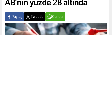
AB’nin yüzde 28 altında
Paylaş
Tweetle
Gönder
Yayınlama: 17.12.2024
A
A
+
-
0