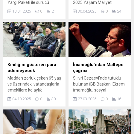
Yargı Paketi ile sürücü
2025 Yaşam Maliyeti
kimliklerinin kapsamında
Endeksi verilerine göre,
18.01.2026
0
21
30.04.2025
0
24
değişikliğe gidilmesi
Türkiye’nin en pahalı ve en
bekleniyor. 2023 yılında
ucuz şehirleri belli oldu. Kira,
yapılan değişiklik ile B sınıfı
gıda, ulaşım, sağlık ve temel
ehliyet sahiplerine 125 cc'ye
ihtiyaç harcamalarının
kadar motosiklet
dikkate alındığı çalışmada,
kullanabilme yetkisi
şehirler arasındaki fark
verilirken, yeni paketle
dikkat çekti.
birlikte bu sınırın 250 cc'ye
yükseltileceği öne sürüldü.
Kimliğini gösteren para
İmamoğlu’ndan Maltepe
ödemeyecek
çağrısı
Madden zorluk çeken 65 yaş
Silivri Cezaevi'nde tutuklu
ve üzerindeki vatandaşlarla
bulunan İBB Başkanı Ekrem
emeklilere kolaylık
İmamoğlu, sosyal
sağlayacak çok sayıda
medyadan yaptığı
04.10.2025
0
30
27.03.2025
0
16
hizmet ya indirimli olarak ya
paylaşımla cumartesi günü
da ücretsiz sunuluyor. Toplu
CHP'nin Maltepe'de
taşıma araçlarından kültürel
düzenleyeceği mitinge çağrı
mekânlara uzanan hizmet
yaptı
alım destekleri hem
ekonomik hem de ...