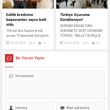
Evlilik kredisine
Türkiye Uçuruma
başvuranları sayısı belli
Sürükleniyor!
oldu
SERDAR KASAL’DAN
150 bin lira faizsiz kredi
HÜKÜMETE SERT EKONOMİ
sunan "Evlenecek Gençlerin
TEPKİSİ: “MİLLET BORÇLA
Desteklenmesi Projesi"ne
YAŞAMAYA MAHKÛM
04.03.2025
0
14
05.06.2026
0
32
İstanbul'da 9 bin kişi
EDİLDİ” Aydınlık Geleceğin
başvurdu.
Partisi Genel Başkan
Yardımcısı Serdar Kasal,
Bir Yorum Yazın
Türkiye’de derinleşen
ekonomik krize ilişkin yaptığı
açıklamada hükümete sert
sözlerle yüklendi.
Vatandaşların her geçen
gün daha da ağırlaşan
geçim sıkıntısıyla karşı
karşıya kaldığını belirten
Kasal, yüksek enflasyon,
döviz kurlarındaki
dalgalanmalar ve...