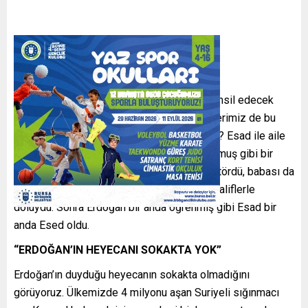
Suriye’de tüm etnik ve mezhebi grupları temsil edecek
demokratik bir rejimi öneriyoruz. Esad’a önerimiz de bu
yöndeydi. Erdoğan ne yapıyordu o sıralarda? Esad ile aile
tatiline gidiyordu. Sonra bir anda diktatör olmuş gibi bir
illüzyon yaratıldı Türkiye’de. Esad hep diktatördü, babası da
diktatördü. O hapishaneler yıllardır hep muhaliflerle
doluydu. Sonra Erdoğan bir anda öğrenmiş gibi Esad bir
anda Esed oldu.
“ERDOĞAN’IN HEYECANI SOKAKTA YOK”
Erdoğan’ın duyduğu heyecanın sokakta olmadığını
görüyoruz. Ülkemizde 4 milyonu aşan Suriyeli sığınmacı