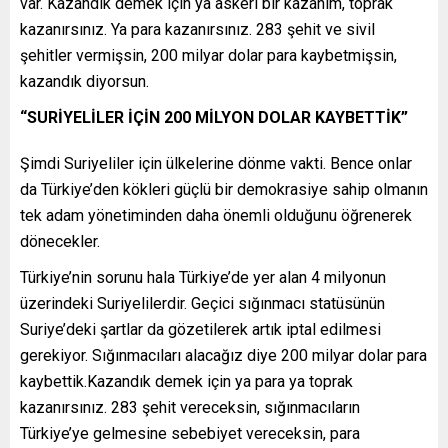
var. Kazandık demek için ya askeri bir kazanım, toprak
kazanırsınız. Ya para kazanırsınız. 283 şehit ve sivil
şehitler vermişsin, 200 milyar dolar para kaybetmişsin,
kazandık diyorsun.
“SURİYELİLER İÇİN 200 MİLYON DOLAR KAYBETTİK”
Şimdi Suriyeliler için ülkelerine dönme vakti. Bence onlar
da Türkiye’den kökleri güçlü bir demokrasiye sahip olmanın
tek adam yönetiminden daha önemli olduğunu öğrenerek
dönecekler.
Türkiye’nin sorunu hala Türkiye’de yer alan 4 milyonun
üzerindeki Suriyelilerdir. Geçici sığınmacı statüsünün
Suriye’deki şartlar da gözetilerek artık iptal edilmesi
gerekiyor. Sığınmacıları alacağız diye 200 milyar dolar para
kaybettik.Kazandık demek için ya para ya toprak
kazanırsınız. 283 şehit vereceksin, sığınmacıların
Türkiye’ye gelmesine sebebiyet vereceksin, para