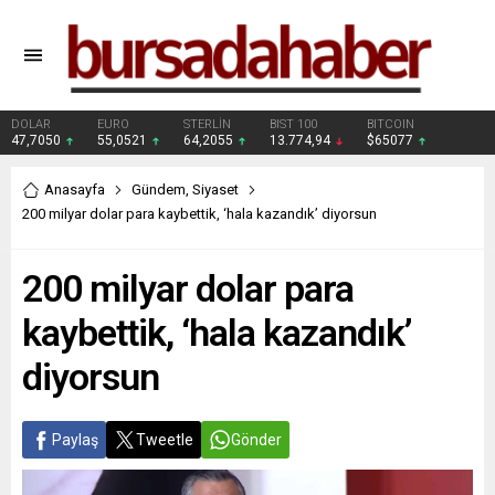
DOLAR
EURO
STERLİN
BIST 100
BITCOIN
47,7050
55,0521
64,2055
13.774,94
$65077
Anasayfa
Gündem
,
Siyaset
200 milyar dolar para kaybettik, ‘hala kazandık’ diyorsun
200 milyar dolar para
kaybettik, ‘hala kazandık’
diyorsun
Paylaş
Tweetle
Gönder