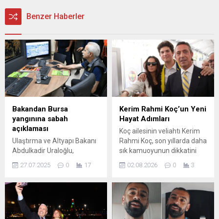
Benzer Haberler
Bakandan Bursa
Kerim Rahmi Koç’un Yeni
yangınına sabah
Hayat Adımları
açıklaması
Koç ailesinin veliahtı Kerim
Ulaştırma ve Altyapı Bakanı
Rahmi Koç, son yıllarda daha
Abdulkadir Uraloğlu,
sık kamuoyunun dikkatini
Bursa'daki yangınla ilgili,
çeken isimlerden biri haline
27.07.2025
0
17
02.08.2026
0
3
sosyal medya hesabından
geldi. Ailesi tarafından özel
açıklama yaptı. Yangın
hayatına özen gösterilse de
Harekat Merkezi'nde
dikkat çekici anları sosyal
bölgede devam eden
medyada geniş yankı
çalışmalar ve son durumla
buluyor. Genç isim, lise