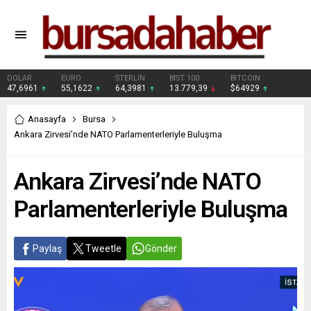
DOLAR
EURO
STERLİN
BIST 100
BITCOIN
47,6961
55,1622
64,3981
13.779,39
$64929
Anasayfa
Bursa
Ankara Zirvesi’nde NATO Parlamenterleriyle Buluşma
Ankara Zirvesi’nde NATO
Parlamenterleriyle Buluşma
Paylaş
Tweetle
Gönder