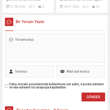
“Trabzon hazır mısın? Çok
şekilde bozdu. ABD Dışişleri
artırmak ve bilinçli bireyler
yakında...
01.08.2026
0
3
28.01.2026
0
30
Bakanlığı, Irak ve bölgedeki
yetiştirmek amacıyla hayata
ABD vatandaşlarına yönelik
geçirdiği ‘Minik Eller
yeni bir güvenlik uyarısı
Arkeoloji Atölyesi’ projesiyle
Bir Yorum Yazın
yayımlayarak potansiyel
minikleri müzelerle
uçuş iptalleri, hava sahası
buluşturup ardından
kapatmaları ve seyahat
arkeolojik kazı çalışmaları
aksaklıklarına karşı hazırlıklı
düzenliyor. Geçmişin izini
olmalarını istedi. Yetkililer,
süren minik arkeologlar,
vatandaşlardan yerel
müze gezileri ve arkeolojik
makamların talimatlarına
çalışmalarla hem öğreniyor
uymalarını, güncel yerel...
hem de eğleniyor.
Osmangazi Belediyesi’nin
düzenlediği ‘Minik Eller
Arkeoloji Atölyesi’ projesi...
Daha sonraki yorumlarımda kullanılması için adım, e-posta adresim
ve site adresim bu tarayıcıya kaydedilsin.