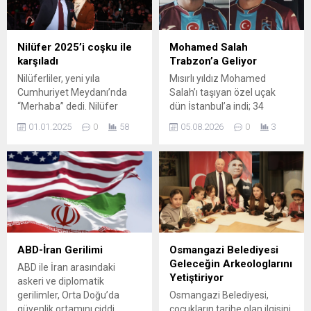
ilgili Bursa Valisi Erol Ayyıldız
yıllarında babasıyla birlikte
ve Orman Bölge Müdürü
maçlara giderek spor
Erdal ...
tutkusunu erken yaşta
gösterdi ve mezuniyet
Nilüfer 2025’i coşku ile
Mohamed Salah
fotoğraflarıyla da
karşıladı
Trabzon’a Geliyor
gündeme...
Nilüferliler, yeni yıla
Mısırlı yıldız Mohamed
Cumhuriyet Meydanı’nda
Salah’ı taşıyan özel uçak
“Merhaba” dedi. Nilüfer
dün İstanbul’a indi; 34
Belediye Başkanı Şadi
yaşındaki futbolcunun
01.01.2025
0
58
05.08.2026
0
3
Özdemir’in de katılımıyla
akşam saatlerinde
2025’e hep beraber giren
Trabzon’a geçmesi
Nilüferliler, unutulmaz bir
planlanıyor. Sağlık
yılbaşı gecesi yaşadı. Nilüfer
kontrollerinin ardından
Belediyesi, bu yıl Cumhuriyet
bordo-mavili kulüple resmi
Meydanı’nda düzenlediği
sözleşmeyi imzalayacak.
“Yeni Yıl Festivali” ile
Tatilini geçirdiği
vatandaşlara yeni yıl ruhunu
Yunanistan’dan gelen Salah,
doyasıya yaşattı. 7’den 70’e
uçakta Trabzonspor’un 61
ABD-İran Gerilimi
Osmangazi Belediyesi
tüm vatandaşların yoğun ilgi
numaralı formasıyla poz
Geleceğin Arkeologlarını
ABD ile İran arasındaki
gösterdiği etkinliğin son...
verdi ve kulübün sosyal
Yetiştiriyor
askeri ve diplomatik
medya hesabından
gerilimler, Orta Doğu’da
Osmangazi Belediyesi,
taraftarlara seslendi:
güvenlik ortamını ciddi
çocukların tarihe olan ilgisini