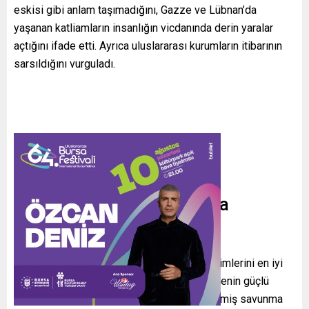
eskisi gibi anlam taşımadığını, Gazze ve Lübnan’da
yaşanan katliamların insanlığın vicdanında derin yaralar
açtığını ifade etti. Ayrıca uluslararası kurumların itibarının
sarsıldığını vurguladı.
Türkiye’nin Rolü ve Ankara
Zirvesi’nin Önemi
Erdoğan, Türkiye’nin yeni dönemin gereksinimlerini en iyi
anlayan ülkelerden biri olduğunu belirtti. Ülkenin güçlü
ordusu, modern askeri kabiliyetleri ve gelişmiş savunma