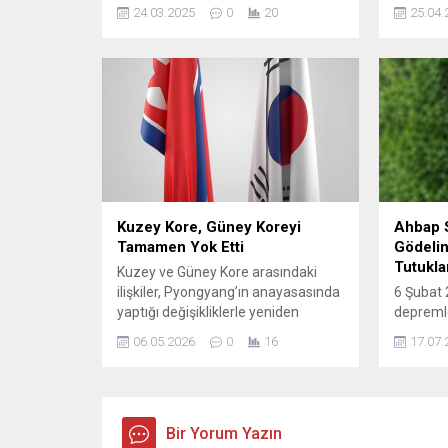
binlerce çalışan, ek ücretlerin nasıl
Çin'den i
24.03.2025
0
20
25.04.
hesaplanacağını merak ediyor. Peki
ABD'den 
bayram mesaisinde çalışanların
bazıları
hakları neler? Ramazan
vergiler
Bayramı'nda bir asgari ücretlinin
sağlanma
mesai ücreti ne kadar olacak? İşte
bayram mesaisine dair tüm
detaylar...
Kuzey Kore, Güney Koreyi
Ahbap 
Tamamen Yok Etti
Gödelin
Tutukla
Kuzey ve Güney Kore arasındaki
ilişkiler, Pyongyang’ın anayasasında
6 Şubat
yaptığı değişikliklerle yeniden
depremle
gündemde. Birleşme hedefini
toplanan 
06.05.2026
0
16
17.07.
açıkça ifade eden madde
yürütül
kaldırılırken, sınırları tanımlayan yeni
Ahbap De
bir düzenleme eklendi. Yeni metne
gelişmel
göre Kuzey Kore anayasası artık
Başkanı 
topraklarını kuzeyde Çin ve Rusya,
Bir Yorum Yazın
şüphelil