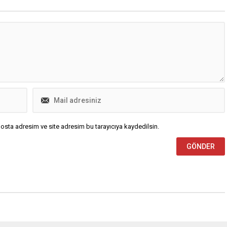
a kararları verildi; dosyada
çalışmalarına başladı. Ulaşım
acimli para transferlerine
Dairesi Başkanlığı tarafından 3 farkl
alar yer aldı. Soruşturma
noktada yürütülen çalışmalar
da tutuklanan iş insanı
kapsamında, Akçalar Mahallesi–
eliner’in savcılıktaki...
Karacaoba Mahallesi bağlantı
yolunda 4.500...
osta adresim ve site adresim bu tarayıcıya kaydedilsin.