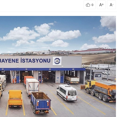
A
A
+
-
0