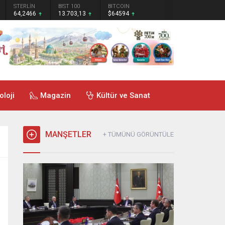
STERLİN
BIST 100
BITCOIN
64,2466
13.703,13
$64594
oloji
Magazin
Kültür ve Sanat
MANŞETLER
+ TÜMÜNÜ GÖRÜNTÜLE