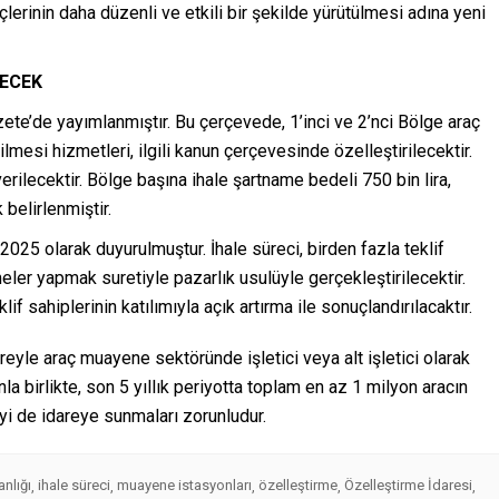
lerinin daha düzenli ve etkili bir şekilde yürütülmesi adına yeni
NECEK
ete’de yayımlanmıştır. Bu çerçevede, 1’inci ve 2’nci Bölge araç
lmesi hizmetleri, ilgili kanun çerçevesinde özelleştirilecektir.
erilecektir. Bölge başına ihale şartname bedeli 750 bin lira,
 belirlenmiştir.
 2025 olarak duyurulmuştur. İhale süreci, birden fazla teklif
eler yapmak suretiyle pazarlık usulüyle gerçekleştirilecektir.
f sahiplerinin katılımıyla açık artırma ile sonuçlandırılacaktır.
süreyle araç muayene sektöründe işletici veya alt işletici olarak
 birlikte, son 5 yıllık periyotta toplam en az 1 milyon aracın
yi de idareye sunmaları zorunludur.
nlığı
ihale süreci
muayene istasyonları
özelleştirme
Özelleştirme İdaresi
,
,
,
,
,