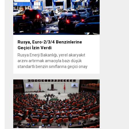
planlarına dair bilgi verdi. Futboldan
sorumlu yönetici Cihan Kamer,...
Rusya, Euro-2/3/4 Benzinlerine
Geçici İzin Verdi
Rusya Enerji Bakanlığı, yerel akaryakıt
arzını artırmak amacıyla bazı düşük
standartlı benzin sınıflarına geçici onay
verdi. Karar, üretim, ithalat ve satışa yönelik
uygulanacak sınırlamaları 1 Temmuz
2027’ye kadar kaldırıyor. Açıklamada bu
düzenlemenin kalıcı bir çevre politikası
değişikliği anlamına gelmediği
vurgulanıyor; kararın geçici olduğu ve uzun
vadeli çevre hedeflerinden sapma
amaçlanmadığı...