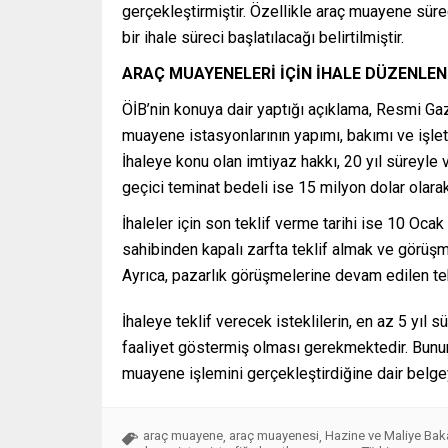
gerçekleştirmiştir. Özellikle araç muayene süreç
bir ihale süreci başlatılacağı belirtilmiştir.
ARAÇ MUAYENELERİ İÇİN İHALE DÜZENLE
ÖİB’nin konuya dair yaptığı açıklama, Resmi Gaz
muayene istasyonlarının yapımı, bakımı ve işleti
İhaleye konu olan imtiyaz hakkı, 20 yıl süreyle v
geçici teminat bedeli ise 15 milyon dolar olarak
İhaleler için son teklif verme tarihi ise 10 Ocak
sahibinden kapalı zarfta teklif almak ve görüşm
Ayrıca, pazarlık görüşmelerine devam edilen tekli
İhaleye teklif verecek isteklilerin, en az 5 yıl 
faaliyet göstermiş olması gerekmektedir. Bununla
muayene işlemini gerçekleştirdiğine dair belge
araç muayene
araç muayenesi
Hazine ve Maliye Baka
,
,