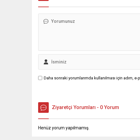
güneyde ise Kore Cumhuriyeti’ni
tutuklam
kapsayacak şekilde tanımlıyor. Bu
yüksek h
değişiklik, Seul ile ilişkilerin
dair iddi
geleceğine...
kapsamın
Emrah Göd
Daha sonraki yorumlarımda kullanılması için adım, e-p
Ziyaretçi Yorumları - 0 Yorum
Henüz yorum yapılmamış.