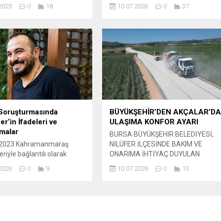
lk somut adım geldi. Çin,
Temmuz 2026 tarihinde Merinos
2025
0
18
10.07.2026
0
37
ithal edilen ürünlerden
Atatürk Kongre ve Kültür Merkezi
na, yüzde 125 gümrük
Hüdavendigar Salonu’nda
inden muafiyet
gerçekleştirilecek 93. Olağan Genel
sını onayladı.
Kurulu öncesinde, başkanlık
seçimine ilişkin kulisler
hareketlenmeye başladı. Sivil
toplum çevrelerinde, hayvan hakları
platformlarında ve...
Soruşturmasında
BÜYÜKŞEHİR’DEN AKÇALAR’D
er’in İfadeleri ve
ULAŞIMA KONFOR AYARI
malar
BURSA BÜYÜKŞEHİR BELEDİYESİ,
 2023 Kahramanmaraş
NİLÜFER İLÇESİNDE BAKIM VE
riyle bağlantılı olarak
ONARIMA İHTİYAÇ DUYULAN
bağış paralarına ilişkin
YOLLARI YENİLEME
2026
0
9
10.07.2026
0
13
en soruşturma kapsamında
ÇALIŞMALARINA HIZ VERDİ. Bursa
rneği’ne yönelik yeni
Büyükşehir Belediyesi, Nilüfer
er yaşandı. Derneğin
ilçesine bağlı Akçalar Mahallesi’nde
Haluk Levent ve bazı
ulaşım güvenliği ve konforunu
er hakkında gözaltı ve
artırmak amacıyla sathi kaplama