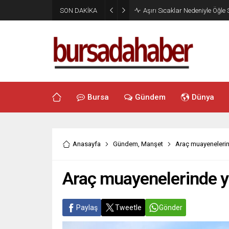
SON DAKİKA
Aşırı Sıcaklar Nedeniyle Öğle
Bursa
Gündem
Dünya
Anasayfa
Gündem
,
Manşet
Araç muayeneleri
Araç muayenelerinde 
Paylaş
Tweetle
Gönder