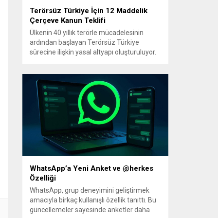
Terörsüz Türkiye İçin 12 Maddelik
Çerçeve Kanun Teklifi
Ülkenin 40 yıllık terörle mücadelesinin
ardından başlayan Terörsüz Türkiye
sürecine ilişkin yasal altyapı oluşturuluyor.
AK Parti tarafından hazırlanan çerçeve
yasa teklifi, TBMM Başkanlığı’na sunulmak
üzere hazırlandı ve teklifin 12 maddelik
düzenlemeleri kamuoyuyla paylaşıldı.
Hazırlanan düzenleme, örgütün fiili
varlığını sona erdirdiğinin ve tüm silah ile
mühimmatını teslim ettiğinin güvenlik
kurumlarınca tespiti...
WhatsApp’a Yeni Anket ve @herkes
Özelliği
WhatsApp, grup deneyimini geliştirmek
amacıyla birkaç kullanışlı özellik tanıttı. Bu
güncellemeler sayesinde anketler daha