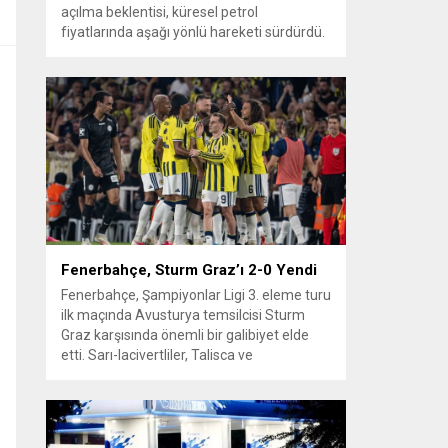
açılma beklentisi, küresel petrol
fiyatlarında aşağı yönlü hareketi sürdürdü.
WTI ham petrol üç seanstan sonra varil
başına yaklaşık 73 dolar seviyelerinde
işlem görürken, Türkiye piyasalarının takip
ettiği Brent petrol ise yaklaşık 78 dolar
civarındaydı. İran ile Umman arasında
varılan ve Hürmüz üzerinden alternatif bir
nakliye...
Fenerbahçe, Sturm Graz’ı 2-0 Yendi
Fenerbahçe, Şampiyonlar Ligi 3. eleme turu
ilk maçında Avusturya temsilcisi Sturm
Graz karşısında önemli bir galibiyet elde
etti. Sarı-lacivertliler, Talisca ve
Greenwood’un attığı gollerle sahadan 2-0
üstün ayrıldı ve rövanş öncesi avantaj
sağladı. Karşılaşma sonrası takım yönetimi
mücadeleyi değerlendirdi ve gelecek