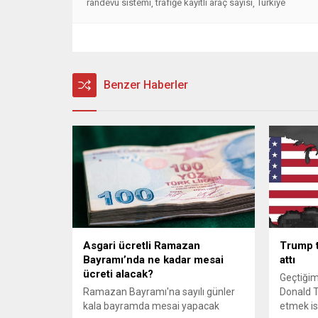
randevu sistemi
trafiğe kayıtlı araç sayısı
Türkiye
,
,
Benzer Haberler
Asgari ücretli Ramazan
Trump te
Bayramı’nda ne kadar mesai
attı
ücreti alacak?
Geçtiğim
Ramazan Bayramı'na sayılı günler
Donald T
kala bayramda mesai yapacak
etmek is