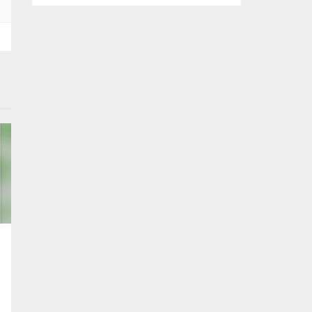
esnek hale geliyor; ayrıca kalabalık
gruplarda herkesin dikkatini anında
çekmek kolaylaşıyor. Platforma eklenen
yenilikler, grup içi organizasyonları ve
duyuruları yönetmeyi daha pratik bir hâle
getiriyor. Aşağıda öne çıkan değişiklikler ve
kullanım notları özetlenmiştir. Anketlerde
esneklik ve...