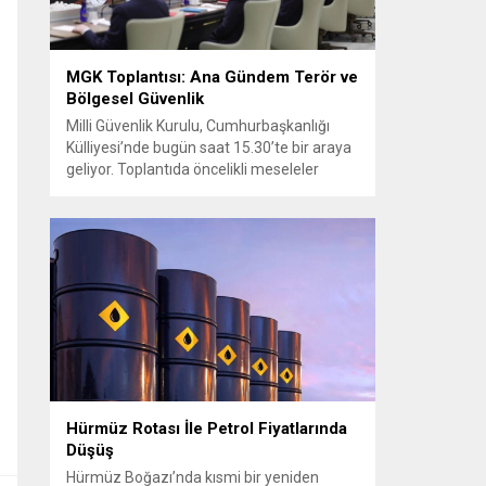
MGK Toplantısı: Ana Gündem Terör ve
Bölgesel Güvenlik
Milli Güvenlik Kurulu, Cumhurbaşkanlığı
Külliyesi’nde bugün saat 15.30’te bir araya
geliyor. Toplantıda öncelikli meseleler
arasında terörle mücadele ve sahadaki son
gelişmeler yer alıyor. Meclis’e sunulan
Terörsüz Türkiye Kanun Teklifi
çerçevesinde, örgütün silah bırakma
sürecinin mevcut durumu ve istihbarat
raporları detaylı şekilde değerlendirilecek.
Ayrıca, yürütülen operasyonlar ve
koordinasyon mekanizmaları masada
olacak....
Hürmüz Rotası İle Petrol Fiyatlarında
Düşüş
Hürmüz Boğazı’nda kısmi bir yeniden