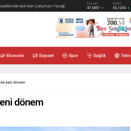
GRAM ALTIN
DOLAR
EURO
 Saatlerinde Açık Alan Çalışması Yasağı
6.552,32
47,5851
55,1265
Ekonomi
Siyaset
Spor
Sağlık
Tekn
nde yeni dönem
yeni dönem