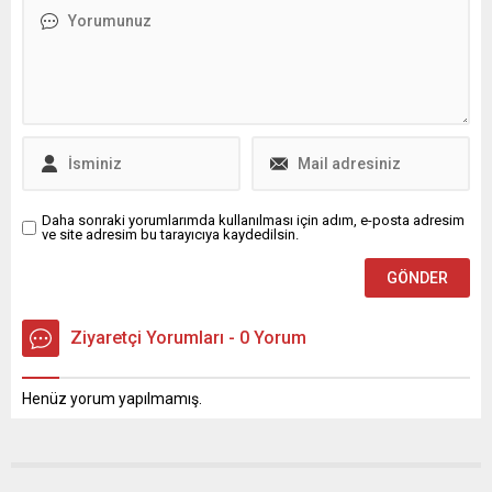
bulunduğunu belirtti.
sayısı 16.740 olarak bildirildi.
Hacıosmanoğlu, eleştirilere
Depremler sonucu 17.907
karşı sabrının sınandığını
kişi evsiz kaldı; hükümetin
vurguladı: “19-20 yaşındaki
geçici barınma
gençler eleştirmeye devam
merkezlerinde en az...
etsinler” ve “50 sefer özür
diledim” sözleriyle tutumunu
özetledi. Çocuklara Yönelik
İthamlar ve Hukuki...
Daha sonraki yorumlarımda kullanılması için adım, e-posta adresim
ve site adresim bu tarayıcıya kaydedilsin.
Ziyaretçi Yorumları - 0 Yorum
Henüz yorum yapılmamış.