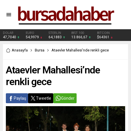
DOLAR
EURO
STERLİN
BIST 100
BITCOIN
47,7040
54,9979
64,1883
13.866,67
$64361
Anasayfa
Bursa
Ataevler Mahallesi’nde renkli gece
Ataevler Mahallesi’nde
renkli gece
Paylaş
Tweetle
Gönder