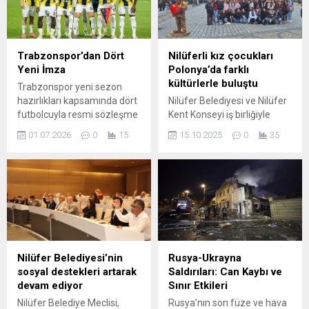
Trabzonspor’dan Dört
Nilüferli kız çocukları
Yeni İmza
Polonya’da farklı
kültürlerle buluştu
Trabzonspor yeni sezon
hazırlıkları kapsamında dört
Nilüfer Belediyesi ve Nilüfer
futbolcuyla resmi sözleşme
Kent Konseyi iş birliğiyle
imzaladı. Kulübümüzün
farklı ülkelerden akranlarıyla
01.07.2026
0
15
15.10.2025
0
35
Kamuyu Aydınlatma
bir araya gelen Nilüferli kız
Platformu’na (KAP) bildirdiği
çocukları, eşitlik ve
açıklamada transfer
dayanışma temelli bir
detayları ve oyunculara
deneyim yaşadı. Nilüfer
verilecek ücretler açıklandı.
Belediyesi ve Nilüfer Kent
Yapılan anlaşmaların
Konseyi, kız çocuklarının
kapsamı: Aşağıda her
güçlenmesi ve uluslararası
futbolcuyla ilgilenen
dayanışma bilincinin
maddeler, sözleşme süresi
gelişmesi amacıyla önemli
Nilüfer Belediyesi’nin
Rusya-Ukrayna
ve garanti ücret tutarları
bir iş birliğine imza attı.
sosyal destekleri artarak
Saldırıları: Can Kaybı ve
özetlenmiştir. Samet
Uluslararası Erasmus Plus
devam ediyor
Sınır Etkileri
Akaydın Serbest statüde
Projesi kapsamında...
Nilüfer Belediye Meclisi,
Rusya’nın son füze ve hava
bulunan Samet Akaydın ile