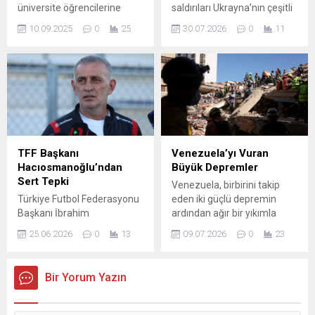
üniversite öğrencilerine
saldırıları Ukrayna’nın çeşitli
opsiyon hakkı kulübümüze...
ulaşım desteği ve “Halk Kart”
bölgelerini vurdu; en batıdaki
10.09.2025
0
25
30.07.2026
0
11
desteğinde kontenjanın
Lviv kentine kadar ulaşan
artırılmasını oy birliği ile
balistik füzelerin neden
kabul etti. Nilüfer Belediye
olduğu saldırılarda en az 13
Meclisi’nin Eylül ayı ikinci
kişi yaşamını yitirdi, 25 kişi
birleşimi Başkan Şadi
yaralandı. Saldırıların
Özdemir’in başkanlığında
yaygınlığı ve komşu ülkelere
“Nilüfer Barış Meclisi”nde
yakınlığı, bölgedeki güvenlik
yapıldı. Toplantıda,
alarmını yükseltti. Polonya,
Nilüfer’deki sosyal
hava sahasını korumak için
TFF Başkanı
Venezuela’yı Vuran
belediyecilik çalışmaları ve
savaş uçakları ve erken
Hacıosmanoğlu’ndan
Büyük Depremler
dayanışma ruhunu
ihbar...
Sert Tepki
Venezuela, birbirini takip
güçlendirecek önemli
Türkiye Futbol Federasyonu
eden iki güçlü depremin
kararlar alındı. ​Toplantıda
Başkanı İbrahim
ardından ağır bir yıkımla
gündeme gelen konular
Hacıosmanoğlu, gündeme
karşı karşıya. Ülke genelinde
arasında,...
25.06.2026
0
13
09.07.2026
0
23
ilişkin düşüncelerini güçlü
arama-kurtarma çalışmaları
ifadelerle paylaştı.
sürerken, felaketin insani
Hacıosmanoğlu, istifa
bilançosu her geçen gün
Bir Yorum Yazın
iddialarını reddederek
derinleşiyor. Resmi
sorumluluklarının bilincinde
rakamlara göre, can kaybı
olduğunu ve yapılacak çok iş
3.811’e yükseldi ve yaralı