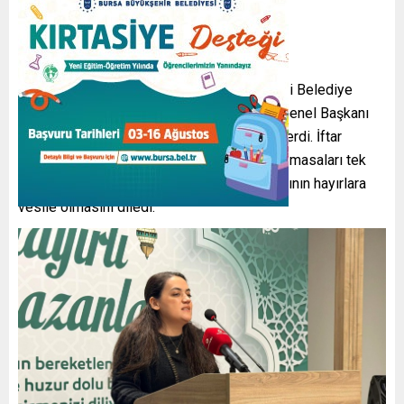
Osmangazi Gösteri Merkezi fuaye alanında
gerçekleştirilen iftar programına Osmangazi Belediye
Başkanı Erkan Aydın’ın yanı sıra DAĞ-DER Genel Başkanı
Derya Başak ile dernek üyeleri katılım gösterdi. İftar
öncesinde davetlilerle yakından ilgilenerek masaları tek
tek gezen Başkan Erkan Aydın, Ramazan ayının hayırlara
vesile olmasını diledi.