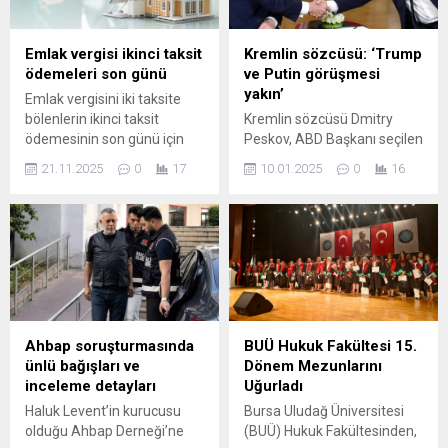
...
Emlak vergisi ikinci taksit
Kremlin sözcüsü: ‘Trump
ödemeleri son günü
ve Putin görüşmesi
yakın’
Emlak vergisini iki taksite
bölenlerin ikinci taksit
Kremlin sözcüsü Dmitry
ödemesinin son günü için
Peskov, ABD Başkanı seçilen
hatırlatma yapıldı.
Donald Trump'ın yemin
21.11.2025
0
17
10.01.2025
0
16
Ödemeler, belediyeler ve e-
töreninden önce, seçilen
Devlet üzerinden
Başkan ve Rusya Devlet
gerçekleştirilebiliyor.
Başkanı Vladimir Putin
arasında bir görüşme
olabileceğini söyledi. Bu
görüşme, Rusya-Ukrayna
savaşında bir barışın
sağlanmasında anahtar
olarak kabul ediliyor.
Ahbap soruşturmasında
BUÜ Hukuk Fakültesi 15.
ünlü bağışları ve
Dönem Mezunlarını
inceleme detayları
Uğurladı
Haluk Levent’in kurucusu
Bursa Uludağ Üniversitesi
olduğu Ahbap Derneği’ne
(BUÜ) Hukuk Fakültesinden,