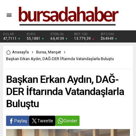
DOLAR
EURO
STERLİN
BIST 100
BITCOIN
47,7111
55,1881
64,4139
13.779,39
$64949
Anasayfa
Bursa
,
Manşet
Başkan Erkan Aydın, DAĞ-DER İftarında Vatandaşlarla Buluştu
Başkan Erkan Aydın, DAĞ-
DER İftarında Vatandaşlarla
Buluştu
Paylaş
Tweetle
Gönder