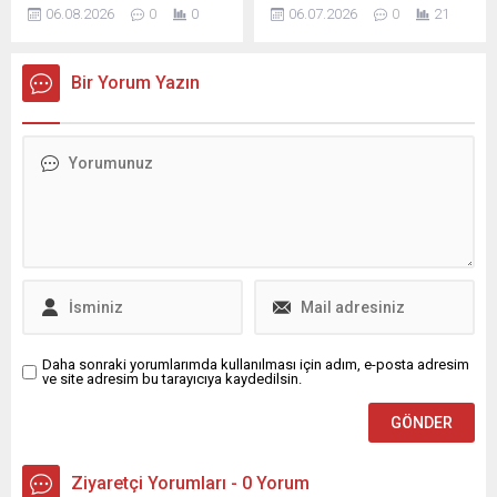
yönelik soruşturma devam
2025-2026 yılında mezun
06.08.2026
0
0
06.07.2026
0
21
ediyor. Gözaltı ve
olan 218 öğrenci için geniş
tutuklamaların ardından,
katılımlı bir mezuniyet töreni
soruşturma kapsamı
düzenledi. BUÜ Prof. Dr.
Bir Yorum Yazın
genişleyerek derneğe
Mete Cengiz Kültür
yapılan para transferleri ve
Merkezinde gerçekleştirilen
bağışlar üzerinde
Bursa Uludağ Üniversitesi
yoğunlaşmış durumda.
Hukuk Fakültesi mezuniyet
İstanbul Cumhuriyet
törenine, Rektör Yardımcısı
Başsavcılığı’nın yürüttüğü
Prof. Dr. Zekeriyya Arı,
soruşturmada, 6 Şubat
Gemlik Kaymakamı Osman
depremlerinin ardından
Aslan Canbaba, Hukuk
sanat, medya ve iş
Fakültesi Dekanı Prof. Dr....
dünyasından çok sayıda
kişinin dernek hesaplarına
gönderdiği para transferleri
dosyaya girdi....
Daha sonraki yorumlarımda kullanılması için adım, e-posta adresim
ve site adresim bu tarayıcıya kaydedilsin.
Ziyaretçi Yorumları - 0 Yorum