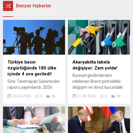
Benzer Haberler
Türkiye basın
Akaryakıtta tabela
özgürlüğünde 180 ülke
değişiyor: Zam yolda!
içinde 4 sıra geriledi!
Küresel gerilimlerden
Sınır Tanımayan Gazeteciler
etkilenen Brent petroldeki
raporu yayımlandı. 2026
değişim ve döviz kurundaki
verilerine göre, geçen yıl
oynaklık akaryakıt fiyatlarını
30.04.2026
0
26
01.08.2025
0
28
159. sırada yer alan Türkiye,
etkiliyor. Son olarak ÖTV
2026 yılında 180 ülke
zammı alan akaryakıtta
içerisinde 163’üncü sıraya
tabela bir kez daha
geriledi.
değişiyor. Sektör
kaynaklarından edinilen
bilgiye göre cumartesi gece