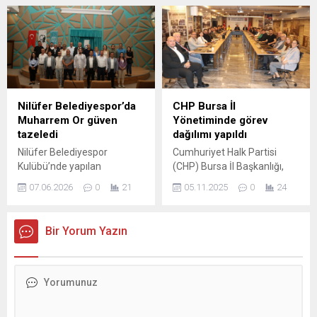
düzenlemeler hazırlarken,
devlet, kadınların var olan
haklarının gasp edilmesine
de engel oluyor. Bir
üniversitede çalışan ve ...
Nilüfer Belediyespor’da
CHP Bursa İl
Muharrem Or güven
Yönetiminde görev
tazeledi
dağılımı yapıldı
Nilüfer Belediyespor
Cumhuriyet Halk Partisi
Kulübü’nde yapılan
(CHP) Bursa İl Başkanlığı,
olağanüstü genel kurulunda
yönetim kurulu toplantısını
07.06.2026
0
21
05.11.2025
0
24
Muharrem Or yeniden
gerçekleştirdi. İl Başkanı
başkanlığa seçildi. Yönetim
Nihat Yeşiltaş başkanlığında
kurulundaki üye sayısı da
düzenlenen toplantıda
Bir Yorum Yazın
9’dan 13’e çıkarıldı. Nilüfer
görevlendirmeler belli oldu.
Belediyespor’un olağanüstü
CHP Bursa’da yeni
genel kurulu Nilüfer
yönetimin görev dağılımı İl
Nikahevi’nde gerçekleştirildi.
Yönetim Kurulu
Divan Kurulu Başkanlığını
toplantısında gerçekleşti.
Şenol Nazif Köse’nin yaptığı
Toplantı sonrası açıklama