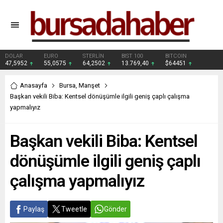
DOLAR
EURO
STERLİN
BIST 100
BITCOIN
47,5952
55,0575
64,2502
13.769,40
$64451
Anasayfa
Bursa
,
Manşet
Başkan vekili Biba: Kentsel dönüşümle ilgili geniş çaplı çalışma
yapmalıyız
Başkan vekili Biba: Kentsel
dönüşümle ilgili geniş çaplı
çalışma yapmalıyız
Paylaş
Tweetle
Gönder