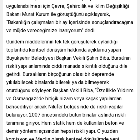
uygulanabilmesi için Çevre, Şehircilik ve İklim Değişikliği
Bakanı Murat Kurum ile görüştüğünü açıklayarak,
“Bakanlığın çalışmaları bir ay içerisinde sonuçlandıracağına
ve müjde vereceğimize inanıyorum” dedi.
Gündem maddelerinin tek tek görüşülerek oylandığı
toplantıda kentsel dönüşüm hakkında açıklama yapan
Büyükşehir Belediyesi Başkan Vekili Şahin Biba, Bursa’nın
riskli yapı anlamında ciddi manada sıkıntılı olduğunu dile
getirdi. Bursalıların birçoğunun olası bir depremde
yıkılabilecek binalarda bilerek ya da bilmeyerek
oturduğunu söyleyen Başkan Vekili Biba, “Özellikle Yıldırım
ve Osmangazi’de bitişik nizam veya kaçak yapılardan
bahsediliyor ancak Nilüfer bölgesinde de riskli yapılar
bulunuyor. 2007 öncesindeki bütün binalar aslında riskli
tanımına giriyor. Hem statik hem de kullanılan beton ve
demir yöntemi açısından hepsi riskli yapı. O yüzden
komisyon ve Meclis olarak kentsel dönüşümde yeni