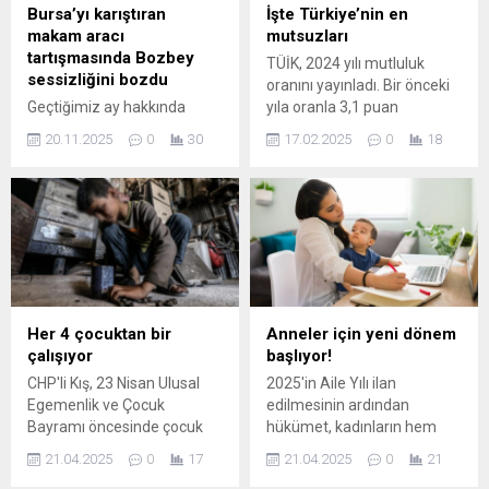
Bursa’yı karıştıran
İşte Türkiye’nin en
makam aracı
mutsuzları
tartışmasında Bozbey
TÜİK, 2024 yılı mutluluk
sessizliğini bozdu
oranını yayınladı. Bir önceki
Geçtiğimiz ay hakkında
yıla oranla 3,1 puan
AKP'ye geçeceği iddiaları
gerilemeyle yüzde 49,6
20.11.2025
0
30
17.02.2025
0
18
dolaşan CHP'li Bursa
olarak açıkladı.
Büyükşehir Belediye
Başkanı Mustafa Bozbey,
halktv.com.tr'den Cengiz
Karagöz'e yaptığı
açıklamada söz konusu
iddiaları kesin bir dille
yalanlamıştı. Bozbey
hakkında kısa bir süre ...
Her 4 çocuktan bir
Anneler için yeni dönem
çalışıyor
başlıyor!
CHP'li Kış, 23 Nisan Ulusal
2025'in Aile Yılı ilan
Egemenlik ve Çocuk
edilmesinin ardından
Bayramı öncesinde çocuk
hükümet, kadınların hem
işçiliğine dikkat çekti.
çocuk sahibi olması hem de
21.04.2025
0
17
21.04.2025
0
21
istihdamda kalmaları için