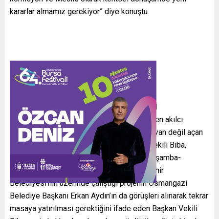
kararlar almamız gerekiyor” diye konuştu.
ÇARŞAMBA BÖLGESİNE DİKKAT ÇEKİLDİ
Bölgeyi tahrip etmeden ve betonlaşmadan en akılcı
yöntemlerle kentsel dönüşümün önünü tıkayan değil açan
taraf olmaları gerektiğini belirten Başkan Vekili Biba,
özellikle 40 bine yakın insanın yaşadığı Çarşamba-
Altıparmak bölgesine dikkat çekti. Büyükşehir
Belediyesi’nin üzerinde çalıştığı projenin Osmangazi
Belediye Başkanı Erkan Aydın’ın da görüşleri alınarak tekrar
masaya yatırılması gerektiğini ifade eden Başkan Vekili