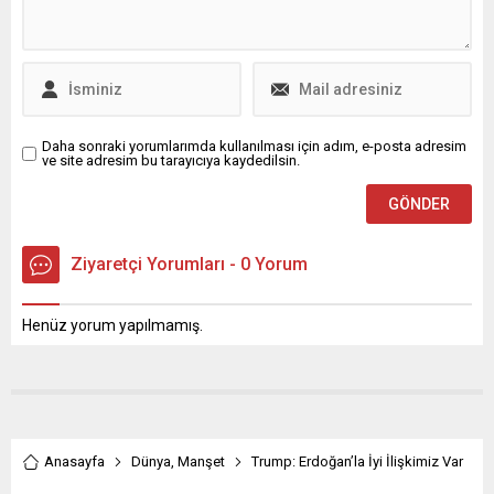
genel kurulda, yönetim
yapan Nihat Yeşiltaş,
kurulundaki üye sayısı 9’dan
“Cumhuriyet Halk Partisi
13’e çıkarıldı. Başkan
Bursa İl Örgütü olarak
Muharrem Or,
yönetim kurulu toplantımızı
konuşmasında üyelere
gerçekleştirdik...
teşekkür...
Daha sonraki yorumlarımda kullanılması için adım, e-posta adresim
ve site adresim bu tarayıcıya kaydedilsin.
Ziyaretçi Yorumları - 0 Yorum
Henüz yorum yapılmamış.
Anasayfa
Dünya
,
Manşet
Trump: Erdoğan’la İyi İlişkimiz Var