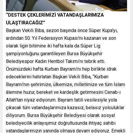
“DESTEK ÇEKLERİMİZİ VATANDAŞLARIMIZA
ULAŞTIRACAĞIZ”
Başkan Vekili Biba, sezon başında önce Süper Kupa’yı,
ardından 50. Yıl Federasyon Kupası’nı kazanan ve son
olarak ligin bitimine iki hafta kala da Süper Lig
şampiyonluğunu garantileyen Bursa Büyükşehir
Belediyespor Kadın Hentbol Takımı’nı tebrik etti.
Önümüzdeki hafta Kurban Bayramı’nı hep birlikte idrak
edeceklerini hatırlatan Başkan Vekili Biba, “Kurban
Bayramı’nın şehrimize, ülkemize, milletimize ve tüm İslam
âlemine huzur, bereket ve kardeşlik getirmesini Cenab-ı
Allah’tan niyaz ediyorum. Bayram tatili vesilesiyle yola
çıkacak tüm vatandaşlarımıza kazasız, belasız yolculuklar
diliyorum. Bursa Büyükşehir Belediyesi olarak sosyal
belediyecilik anlayışımız doğrultusunda ihtiyaç sahibi
vatandaşlarımızın yanında olmaya devam ediyoruz. Emekli