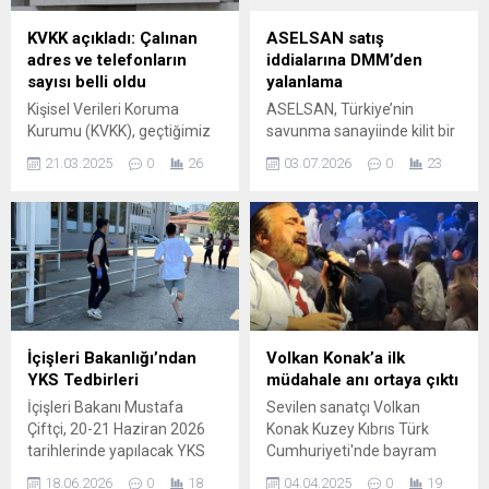
KVKK açıkladı: Çalınan
ASELSAN satış
adres ve telefonların
iddialarına DMM’den
sayısı belli oldu
yalanlama
Kişisel Verileri Koruma
ASELSAN, Türkiye’nin
Kurumu (KVKK), geçtiğimiz
savunma sanayiinde kilit bir
günlerde abone verilerini
oyuncu olarak öne çıkarken
21.03.2025
0
26
03.07.2026
0
23
sızdıran TürkNet'e ilişkin
son günlerde bazı çevrimiçi
açıklama yaptı.
mecralarda şirketin yabancı
İncelemelerde 244.396
bir firmaya satılacağı
abonenin verilerinin
yönünde asılsız iddialar
sızdırıldığı belirtilirken, açığa
yayıldı. Bu tür haberler,
çıkarılan verilerin neler
kurumun stratejik önemini
olduğu paylaşıldı.
ve kamuoyundaki
hassasiyeti göz önüne
alındığında hızlıca tepki
İçişleri Bakanlığı’ndan
Volkan Konak’a ilk
topladı. Dezenformasyonla
YKS Tedbirleri
müdahale anı ortaya çıktı
Mücadele Merkezi (DMM)
İçişleri Bakanı Mustafa
Sevilen sanatçı Volkan
konuyla ilgili resmi açıklama
Çiftçi, 20-21 Haziran 2026
Konak Kuzey Kıbrıs Türk
yaparak bu söylentileri...
tarihlerinde yapılacak YKS
Cumhuriyeti'nde bayram
için alınan güvenlik ve
konserleri kapsamında
18.06.2026
0
18
04.04.2025
0
19