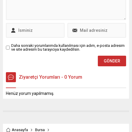
yükselişle ilişkilendiriliyor.
ve cuma günleri etkili olması
Ancak otomobil sahipliği
beklenen gök gürültülü
oranı, Avrupa ülkeleriyle
sağanak yağışlarla birlikte
kıyaslandığında hâlâ...
kent genelinde hava adeta
mevsim...
Daha sonraki yorumlarımda kullanılması için adım, e-posta adresim
ve site adresim bu tarayıcıya kaydedilsin.
Ziyaretçi Yorumları - 0 Yorum
Henüz yorum yapılmamış.
Anasayfa
Bursa