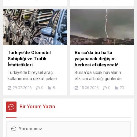
organizasyon önlemlerini
sahnedeyken kalp krizi
kamuoyu ile paylaştı. Sınava
geçirerek hayatını kaybetti.
katılacak 2 milyon 425 bin
Volkan Konak'ın son anlarına
560 adayın huzur ve güven
dair güvenlik kamerası
içinde sınava girebilmesi
görüntüleri ortaya çıktı. İlk
amacıyla tüm birimlerin
müdahale anları ve yaşanan
hazırlıklarını tamamladığı
panik kameraya yansıdı.
belirtildi. Bakanlığın
açıklamasına göre sınav
Türkiye’de Otomobil
Bursa’da bu hafta
güvenliğini sağlamak üzere
Sahipliği ve Trafik
yaşanacak değişim
geniş çaplı personel ve...
İstatistikleri
herkesi etkileyecek!
Türkiye’de bireysel araç
Bursa’da sıcak havaların
kullanımında dikkat çeken
etkisini artırdığı günlerde
bir artış yaşanıyor. Son
meteorolojik tahminler
29.07.2026
0
8
15.06.2026
0
20
verilere göre trafiğe kayıtlı
dikkat çeken bir değişime
otomobil sayısı 17 milyonun
işaret ediyor. Haftanın ilk
üzerine çıkarak, her 1.000
günlerinde termometrelerin
Bir Yorum Yazın
kişiye düşen otomobil
33 dereceye kadar çıkması
sayısını 202 olarak belirledi.
beklenirken, hafta sonuna
Bu büyüme, şehirleşme ve
doğru sıcaklıklarda ani
nüfus artışının yanı sıra
düşüş yaşanacağı tahmin
bireysel ulaşım talebindeki
ediliyor. Özellikle perşembe