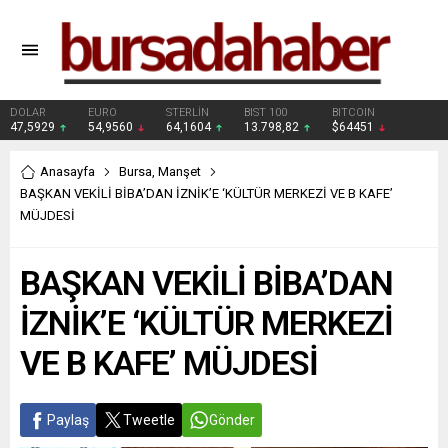
DOLAR
EURO
STERLİN
BIST 100
BITCOIN
47,5929
54,9560
64,1604
13.798,82
$64451
Anasayfa
Bursa
,
Manşet
BAŞKAN VEKİLİ BİBA’DAN İZNİK’E ‘KÜLTÜR MERKEZİ VE B KAFE’
MÜJDESİ
BAŞKAN VEKİLİ BİBA’DAN
İZNİK’E ‘KÜLTÜR MERKEZİ
VE B KAFE’ MÜJDESİ
Paylaş
Tweetle
Gönder