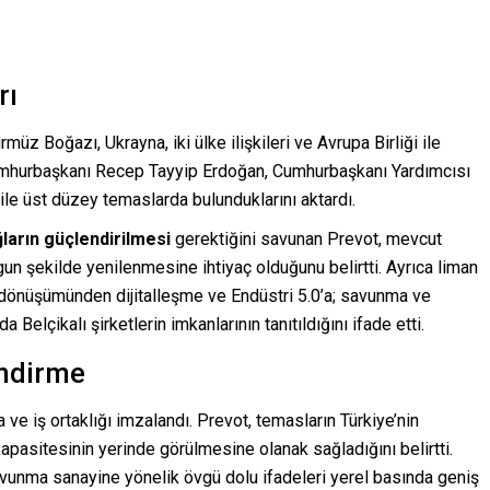
rı
üz Boğazı, Ukrayna, iki ülke ilişkileri ve Avrupa Birliği ile
, Cumhurbaşkanı Recep Tayyip Erdoğan, Cumhurbaşkanı Yardımcısı
le üst düzey temaslarda bulunduklarını aktardı.
ların güçlendirilmesi
gerektiğini savunan Prevot, mevcut
gun şekilde yenilenmesine ihtiyaç olduğunu belirtti. Ayrıca liman
i dönüşümünden dijitalleşme ve Endüstri 5.0’a; savunma ve
 Belçikalı şirketlerin imkanlarının tanıtıldığını ifade etti.
ndirme
 ve iş ortaklığı imzalandı. Prevot, temasların Türkiye’nin
pasitesinin yerinde görülmesine olanak sağladığını belirtti.
vunma sanayine yönelik övgü dolu ifadeleri yerel basında geniş