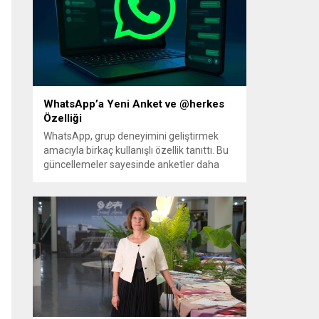
Hazırlanan düzenleme, örgütün fiili
varlığını sona erdirdiğinin ve tüm silah ile
mühimmatını teslim ettiğinin güvenlik
kurumlarınca tespiti...
WhatsApp’a Yeni Anket ve @herkes
Özelliği
WhatsApp, grup deneyimini geliştirmek
amacıyla birkaç kullanışlı özellik tanıttı. Bu
güncellemeler sayesinde anketler daha
esnek hale geliyor; ayrıca kalabalık
gruplarda herkesin dikkatini anında
çekmek kolaylaşıyor. Platforma eklenen
yenilikler, grup içi organizasyonları ve
duyuruları yönetmeyi daha pratik bir hâle
getiriyor. Aşağıda öne çıkan değişiklikler ve
kullanım notları özetlenmiştir. Anketlerde
esneklik ve...