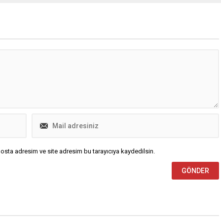
aldığı kararın gerekçesi
zete'nin bugünkü ...
osta adresim ve site adresim bu tarayıcıya kaydedilsin.