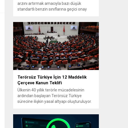
arzını artırmak amacıyla bazı düşük
standartlı benzin sınıflarına geçici onay
verdi. Karar, üretim, ithalat ve satışa yönelik
uygulanacak sınırlamaları 1 Temmuz
2027’ye kadar kaldırıyor. Açıklamada bu
düzenlemenin kalıcı bir çevre politikası
değişikliği anlamına gelmediği
vurgulanıyor; kararın geçici olduğu ve uzun
vadeli çevre hedeflerinden sapma
amaçlanmadığı...
Terörsüz Türkiye İçin 12 Maddelik
Çerçeve Kanun Teklifi
Ülkenin 40 yıllık terörle mücadelesinin
ardından başlayan Terörsüz Türkiye
sürecine ilişkin yasal altyapı oluşturuluyor.
AK Parti tarafından hazırlanan çerçeve
yasa teklifi, TBMM Başkanlığı’na sunulmak
üzere hazırlandı ve teklifin 12 maddelik
düzenlemeleri kamuoyuyla paylaşıldı.