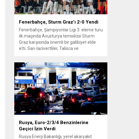
Fenerbahçe, Sturm Graz’ı 2-0 Yendi
Fenerbahçe, Şampiyonlar Ligi 3. eleme turu
ilk maçında Avusturya temsilcisi Sturm
Graz karşısında önemli bir galibiyet elde
etti. Sarı-lacivertliler, Talisca ve
Greenwood’un attığı gollerle sahadan 2-0
üstün ayrıldı ve rövanş öncesi avantaj
sağladı. Karşılaşma sonrası takım yönetimi
mücadeleyi değerlendirdi ve gelecek
planlarına dair bilgi verdi. Futboldan
sorumlu yönetici Cihan Kamer,...
Rusya, Euro-2/3/4 Benzinlerine
Geçici İzin Verdi
Rusya Enerji Bakanlığı, yerel akaryakıt