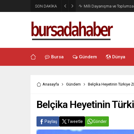
SON DAKİKA
Milli Dayanışma ve Toplumsal
Bursa
Gündem
Dünya
Anasayfa
Gündem
Belçika Heyetinin Türkiye Ziy
Belçika Heyetinin Türkiy
Paylaş
Tweetle
Gönder