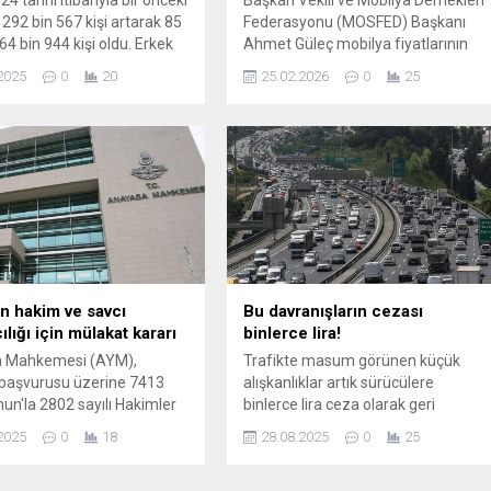
 292 bin 567 kişi artarak 85
Federasyonu (MOSFED) Başkanı
64 bin 944 kişi oldu. Erkek
Ahmet Güleç mobilya fiyatlarının
 milyon 853 bin 110 kişi
asgari ücret ve kira artışının etkisiyl
2025
0
20
25.02.2026
0
25
 kadın nüfus 42 milyon 811
yıl sonuna kadar yüzde 20’den fazl
işi oldu. Açıklanan ...
yükselebileceğini açıkladı.
 hakim ve savcı
Bu davranışların cezası
lığı için mülakat kararı
binlerce lira!
 Mahkemesi (AYM),
Trafikte masum görünen küçük
 başvurusu üzerine 7413
alışkanlıklar artık sürücülere
nun'la 2802 sayılı Hakimler
binlerce lira ceza olarak geri
lar Kanunu'na eklenen bazı
dönüyor. Basit hataların bedeli 690
2025
0
18
28.08.2025
0
25
in iptali istemini
liradan başlayıp 1.506 liraya kadar
ndirdi. AYM'nin 10 Temmuz
çıkıyor.