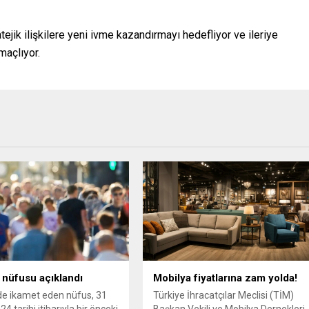
tejik ilişkilere yeni ivme kazandırmayı hedefliyor ve ileriye
maçlıyor.
 nüfusu açıklandı
Mobilya fiyatlarına zam yolda!
de ikamet eden nüfus, 31
Türkiye İhracatçılar Meclisi (TİM)
24 tarihi itibarıyla bir önceki
Başkan Vekili ve Mobilya Dernekleri