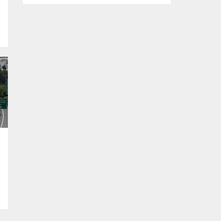
Bursa Festivali kapsamında sahnelenen
ödüllü oyun ‘Cimri’, tiyatroseverlerden tam
not aldı. Büyükşehir Belediyesi adına Bursa
e
Kültür Sanat ve Turizm Vakfı (BKSTV)
a
tarafından bu yıl 64’üncüsü düzenlenen
Uluslararası Bursa Festivali, Bursalıları
seçkin kültür ve sanat etkinlikleriyle
buluşturmaya devam ediyor. Bu...