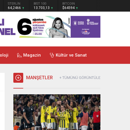
STERLİN
BIST 100
BITCOIN
64,2466
13.703,13
$64594
oloji
Magazin
Kültür ve Sanat
MANŞETLER
+ TÜMÜNÜ GÖRÜNTÜLE