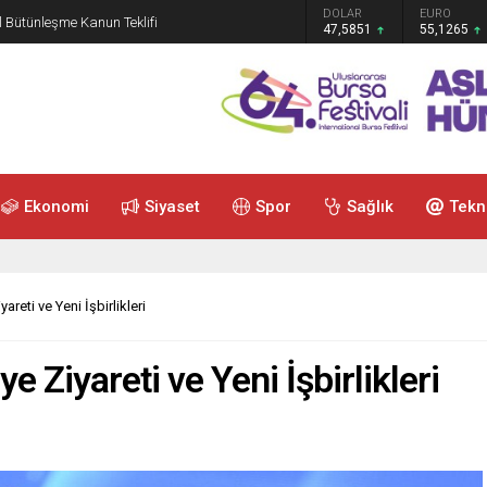
GRAM ALTIN
DOLAR
EURO
 Bütünleşme Kanun Teklifi
6.552,32
47,5851
55,1265
Ekonomi
Siyaset
Spor
Sağlık
Tekn
areti ve Yeni İşbirlikleri
e Ziyareti ve Yeni İşbirlikleri