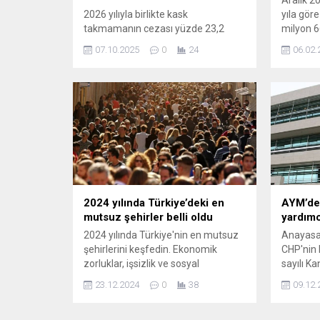
2026 yılıyla birlikte kask
yıla göre
takmamanın cezası yüzde 23,2
milyon 6
oranında artarak 993 TL’den 1.221
nüfus 42
07.10.2025
0
24
06.02.
TL’ye yükselecek. Trafikte can
olurken,
güvenliğinizi korumak ve bin 221 TL
bin 834 k
ceza ödememek için bu uyarıyı
dikkate almak önem taşıyor.
2024 yılında Türkiye’deki en
AYM’den
mutsuz şehirler belli oldu
yardımcı
2024 yılında Türkiye'nin en mutsuz
Anayasa
şehirlerini keşfedin. Ekonomik
CHP'nin
zorluklar, işsizlik ve sosyal
sayılı Ka
sorunların etkilediği bu şehirlerde
ve Savcı
23.12.2024
0
38
09.12.
yaşam koşulları nasıl? Detaylı analiz
hükümler
ve ilginç verilerle mutsuzluğun
değerle