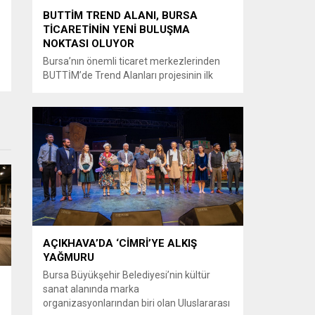
BUTTİM TREND ALANI, BURSA
TİCARETİNİN YENİ BULUŞMA
NOKTASI OLUYOR
Bursa’nın önemli ticaret merkezlerinden
BUTTİM’de Trend Alanları projesinin ilk
uygulama alanı ziyaretçilerin beğenisine
sunuldu. Projenin tamamlanmasıyla
birlikte tüm BUTTİM üreticilerinin en trend
ürünlerinin tek alanda buluşturulması
hedefleniyor. Bursa’nın önemli ticaret
merkezlerinden BUTTİM’de, ticaretin ve
sektörlerin buluşma noktası olacak yeni bir
proje hayata geçirildi. Trend Alanları ile
BUTTİM’de faaliyet gösteren firmaların...
AÇIKHAVA’DA ‘CİMRİ’YE ALKIŞ
YAĞMURU
Bursa Büyükşehir Belediyesi’nin kültür
sanat alanında marka
organizasyonlarından biri olan Uluslararası